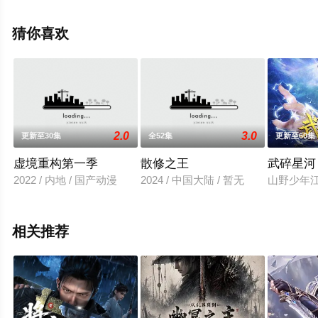
整版动漫全集就上天堂电影网，更多相关信息可移步至豆
瓣动漫、电视猫或剧情网等平台了解。
猜你喜欢
2.0
3.0
更新至30集
全52集
更新至60集
虚境重构第一季
散修之王
武碎星河
2022 / 内地 / 国产动漫
2024 / 中国大陆 / 暂无
山野少年
相关推荐