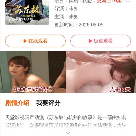
语言：
国语
状态：
更新至16集
- 免费在线观看
导演：
未知
主演：
未知
1-52全集/大结局
更新时间：
2026-08-05
在线观看
极速观看


剧情介绍
我要评分
天堂影视国产动漫《苏东坡与杭州的故事》是一部由知名
导演执导，众多明星演员精彩演绎的中国大陆动漫，大结
局剧情已揭晓（1-52全集），手机免费观看高清未删减完
