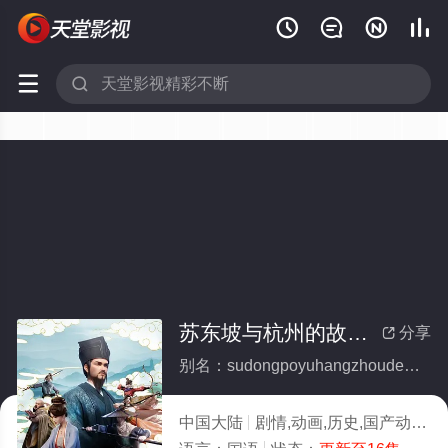






苏东坡与杭州的故事(全集)
分享

别名：sudongpoyuhangzhoudegushi
中国大陆
剧情,动画,历史,国产动漫
2