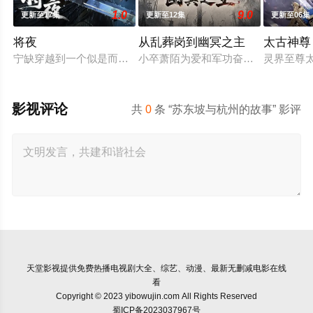
1.0
9.0
更新至17集
更新至12集
更新至06集
将夜
从乱葬岗到幽冥之主
太古神尊
宁缺穿越到一个似是而非的大唐世界，却发现此处为处处惊险的
小卒萧陌为爱和军功奋斗三年，却被恋
灵界至尊
影视评论
共
0
条 “苏东坡与杭州的故事” 影评
天堂影视
提供免费热播电视剧大全、综艺、动漫、最新无删减电影在线
看
Copyright © 2023 yibowujin.com All Rights Reserved
蜀ICP备2023037967号