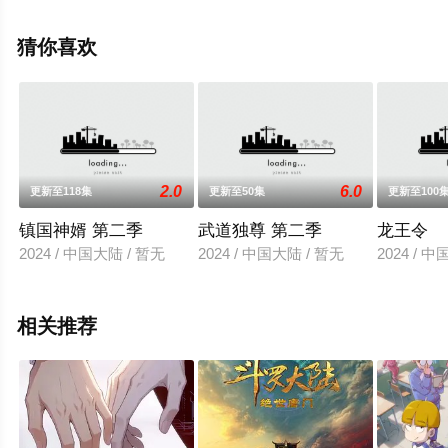
胡子,唐策等明星演员精彩演绎的中国大陆动漫，大结局剧
情已揭晓（1-68全集），手机免费观看高清未删减完整版
猜你喜欢
动漫全集就上天堂电影网，更多相关信息可移步至豆瓣动
漫、电视猫或剧情网等平台了解。
2.0
6.0
更新至118集
更新至50集
更新至100
镇国神婿 第二季
武道独尊 第二季
龙王令
2024 / 中国大陆 / 暂无
2024 / 中国大陆 / 暂无
2024 / 
相关推荐