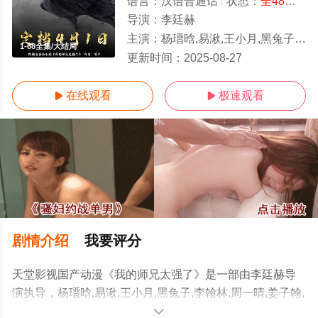
语言：
汉语普通话
状态：
全48集
- 
导演：
李廷赫
主演：
杨瑨晗,易湫,王小月,黑兔子,李翰林,周一晴,姜子翰,张文婕,家明,沈话桑,孙熹鹤,薄棠,闫子蔚,胡正健
1-68全集/大结局
更新时间：
2025-08-27
在线观看
极速观看


剧情介绍
我要评分
天堂影视国产动漫《我的师兄太强了》是一部由李廷赫导
演执导，杨瑨晗,易湫,王小月,黑兔子,李翰林,周一晴,姜子翰,
张文婕,家明,沈话桑,孙熹鹤,薄棠,闫子蔚,胡正健,赵哲豪,张
