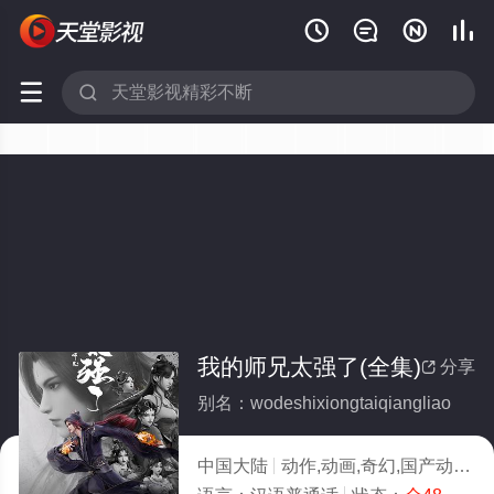






我的师兄太强了(全集)
分享

别名：wodeshixiongtaiqiangliao
中国大陆
动作,动画,奇幻,国产动漫
2