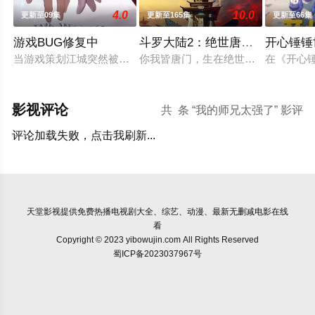
4.0
10.0
更新至09集
更新至165集
更新至66集
游戏BUG修复中
斗罗大陆2：绝世唐门2023
开心锤锤
当游戏策划江城突然被拉进自己精心打造的数字世界时，他原本
你我皆唐门，生在绝世中——腾讯视
在《开心
影视评论
共
条 “我的师兄太强了” 影评
评论加载失败，点击我刷新...
天堂影视
提供免费热播电视剧大全、综艺、动漫、最新无删减电影在线
看
Copyright © 2023 yibowujin.com All Rights Reserved
蜀ICP备2023037967号