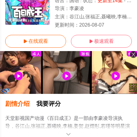
语言：
国语
状态：
更新至14集
- 免费在线观看
导演：
李豪凌
主演：
谷江山,张福正,聂曦映,李楠,姜贺,赵熠彤,若瑾
更新至14集
更新时间：
2026-08-07
在线观看
极速观看


剧情介绍
我要评分
天堂影视国产动漫《百日成王》是一部由李豪凌导演执
导，谷江山,张福正,聂曦映,李楠,姜贺,赵熠彤,若瑾等明星演
员精彩演绎的大陆动漫，手机免费观看高清未删减完整版
