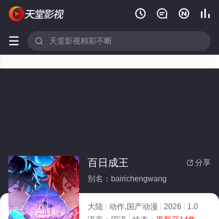






百日成王
分享

别名：bairichengwang
大陆
动作,国产动漫
2026
1.0