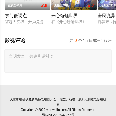
2.0
9.0
更新至05集
更新至65集
更新至271
掌门低调点
开心锤锤世界
全民诡异
穿越天玄界，开局竟是辣鸡门派掌门人！都市氪金人重生游戏异
在《开心锤锤世界》，生活着乐观善
诡异末世
影视评论
共
0
条 “百日成王” 影评
天堂影视
提供免费热播电视剧大全、综艺、动漫、最新无删减电影在线
看
Copyright © 2023 yibowujin.com All Rights Reserved
蜀ICP备2023037967号