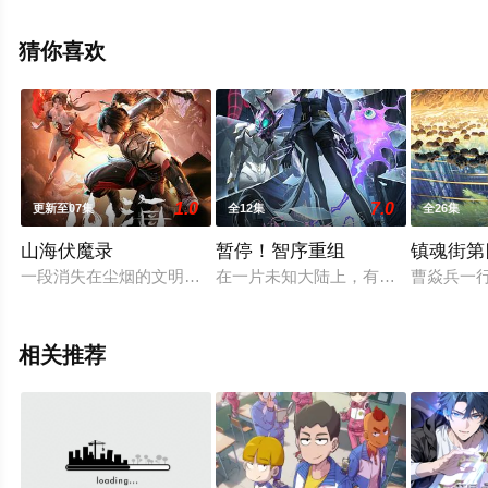
动漫全集就上天堂电影网，更多相关信息可移步至豆瓣动
漫、电视猫或剧情网等平台了解。
猜你喜欢
1.0
7.0
更新至07集
全12集
全26集
山海伏魔录
暂停！智序重组
镇魂街第
一段消失在尘烟的文明，远古的大佬们谋求着各自的成皇之路。一
在一片未知大陆上，有一座名为9号卫
曹焱兵一
相关推荐