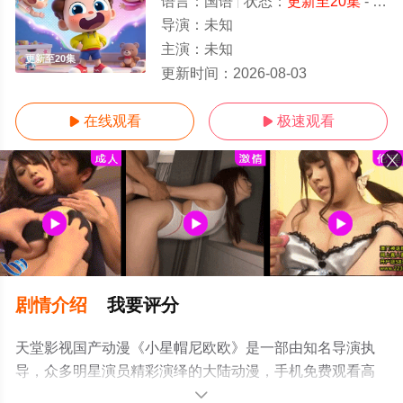
语言：
国语
状态：
更新至20集
- 免费在线观看
导演：
未知
主演：
未知
更新至20集
更新时间：
2026-08-03
在线观看
极速观看


剧情介绍
我要评分
天堂影视国产动漫《小星帽尼欧欧》是一部由知名导演执
导，众多明星演员精彩演绎的大陆动漫，手机免费观看高
清未删减完整版动漫全集就上天堂电影网，更多相关信息
