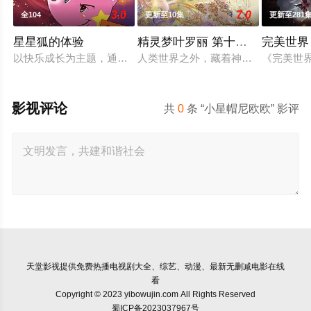
3.0
7.0
全104
更新至10集
更新至281
星星狐的体验
精灵梦叶罗丽 第十一季（下）
完美世界
以快乐成长为主题，通过星星狐演绎不同的职业角色，帮助了孩
人类世界之外，藏着神秘而美好的叶
《完美世
影视评论
共
0
条 “小星帽尼欧欧” 影评
天堂影视
提供免费热播电视剧大全、综艺、动漫、最新无删减电影在线
看
Copyright © 2023 yibowujin.com All Rights Reserved
蜀ICP备2023037967号