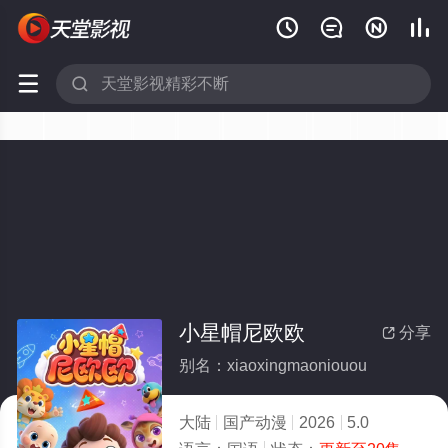






小星帽尼欧欧
分享

别名：xiaoxingmaoniouou
大陆
国产动漫
2026
5.0