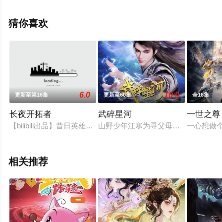
可移步至豆瓣动漫、电视猫或剧情网等平台了解。
猜你喜欢
6.0
10.0
更新至第16集
更新至60集
全16集
长夜开拓者
武碎星河
一世之尊
【bilibili出品】昔日英雄，离奇复活；魔潮将至，末日来临。一个
山野少年江寒为寻父母踏上修真路，
一心想做
相关推荐