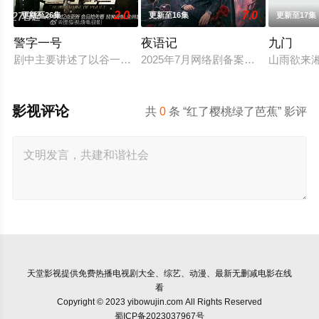
2.0
7.0
更新至26集
更新至16集
更新至17集
警字一号
夜语记
九门
剧中主要讲述了以谷一诚（李 崇霄饰演）为代表的冀北市公安刑
2025年7月网络剧备案当代 都市 海
山雨欲来
影视评论
共
0
条 “红了樱桃绿了芭蕉” 影评
天堂影视
提供免费热播电视剧大全、综艺、动漫、最新无删减电影在线
看
Copyright © 2023 yibowujin.com All Rights Reserved
蜀ICP备2023037967号