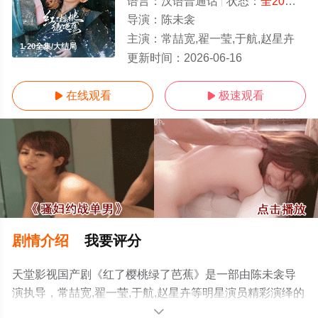
语言：
汉语普通话
状态：
全20集
- 
导演：
陈未衾
主演：
常喆宽,翟一莹,于航,赵星卉
1-20全集/大结局
更新时间：
2026-06-16
在线观看
极速观看


剧情介绍
我要评分
天堂影视国产剧《红了樱桃绿了芭蕉》是一部由陈未衾导
演执导，常喆宽,翟一莹,于航,赵星卉等明星演员精彩演绎的
中国大陆电视剧，大结局剧情已揭晓（1-20全集），手机
