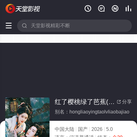






红了樱桃绿了芭蕉(全集)
分享

别名：hongliaoyingtaolvliaobajiao
中国大陆
国产
2026
5.0