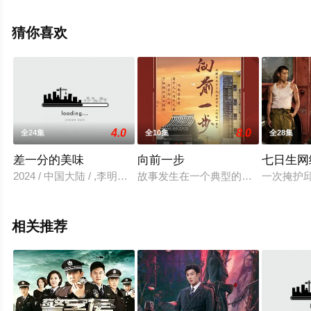
免费观看高清未删减完整版电视剧全集就上天堂电影网，
更多相关信息可移步至豆瓣电视剧、电视猫或剧情网等平
猜你喜欢
台了解。
4.0
8.0
全24集
全10集
全28集
差一分的美味
向前一步
七日生网
2024 / 中国大陆 / ,李明峻,赵晴,陈立安
故事发生在一个典型的北京社区：古
一次掩护
相关推荐