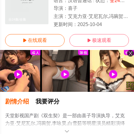
语言：
汉语普通话
状态：
全24集
- 
导演：
喜子
主演：
艾克力亚·艾尼瓦尔,冯琬贺,李咏昊,白雪茹
全24集/全集
更新时间：
2025-10-04
在线观看
极速观看


剧情介绍
我要评分
天堂影视国产剧《双生契》是一部由喜子导演执导，艾克
力亚·艾尼瓦尔,冯琬贺,李咏昊,白雪茹等明星演员精彩演绎
的中国大陆电视剧，大结局剧情已揭晓（全24集），手机
