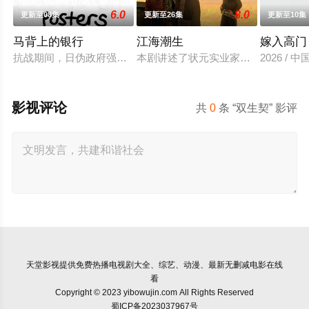
6.0
8.0
更新至08集
更新至26集
更新至10集
马背上的银行
江海潮生
嫁入高门
抗战期间，日伪政府强行推广、使用由“中国准备银行”发行的伪
本剧讲述了状元实业家张謇创办大生
2026 / 
影视评论
共
0
条 “双生契” 影评
天堂影视
提供免费热播电视剧大全、综艺、动漫、最新无删减电影在线
看
Copyright © 2023 yibowujin.com All Rights Reserved
蜀ICP备2023037967号