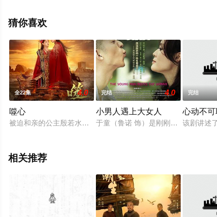
免费观看高清未删减完整版电视剧全集就上天堂电影网，
更多相关信息可移步至豆瓣电视剧、电视猫或剧情网等平
猜你喜欢
台了解。
4.0
4.0
全22集
完结
完结
噬心
小男人遇上大女人
心动不可
被迫和亲的公主殷若水（李沐宸 饰）惨遭男主宇文笙（邓凯 饰）
于童（鲁诺 饰）是刚刚大学毕业走
该剧讲述
相关推荐