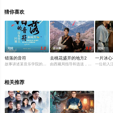
息可移步至豆瓣电视剧、电视猫或剧情网等平台了解。
猜你喜欢
1.0
8.0
完结
全16集
完结
错落的音符
去桃花盛开的地方2
一片冰心
故事讲述某音乐学院的毕业生周启星，因为对音乐教授肖长辉创
由西藏局指导和选送，西藏未及文化传
一位初入
相关推荐