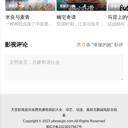
7.0
7.0
更新至15集
更新至16集
更新至10集
米良与麦青
幽宅奇谭
马背上的
一根网线连接了中国鹿鸣村和英国牛津，麦香通过视频向米良宣
民国时期，江淮与迅哥组成说书班子，
抗战期间
影视评论
共
0
条 “璀璨的她” 影评
天堂影视
提供免费热播电视剧大全、综艺、动漫、最新无删减电影在线
看
Copyright © 2023 yibowujin.com All Rights Reserved
蜀ICP备2023037967号