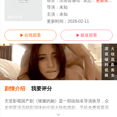
语言：
汉语普通话
状态：
更新至21集
导演：
未知
主演：
未知
更新至21集
更新时间：
2026-02-11
在线观看
极速观看


剧情介绍
我要评分
天堂影视国产剧《璀璨的她》是一部由知名导演执导，众
多明星演员精彩演绎的中国大陆电视剧，手机免费观看高
清未删减完整版电视剧全集就上天堂电影网，更多相关信
