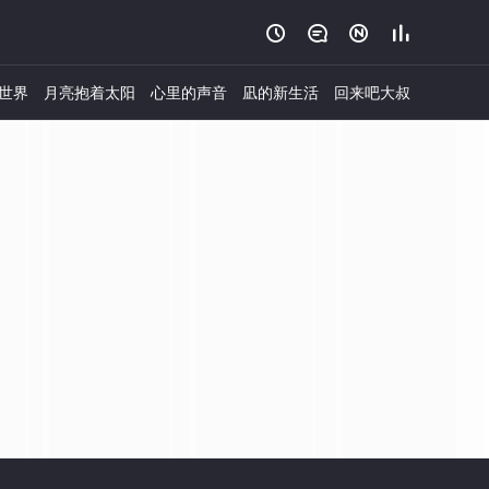




世界
月亮抱着太阳
心里的声音
凪的新生活
回来吧大叔