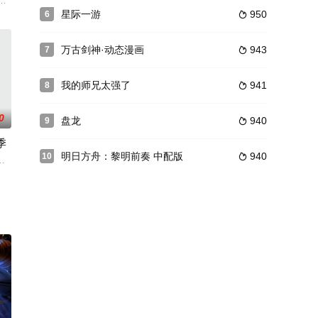
付出代价！他：“你知道狗的特性是什么吗？勇敢
披着羊皮的狼，敢骂他是狗？那就要付出代价！他：“你知道狗的特性是什么吗
过比纨绔还嚣张的家丁吗？见过比帝王还霸气的家丁吗？见过勾搭自家小姐的
星际一游
950
6

万古剑神·动态漫画
943
7

我的师兄太强了
941
8

0
盘龙
940
9

季
明日方舟：黎明前奏 中配版
940
10

突破修为，披荆斩棘，收获知己红颜。得惊世传
古神话时代一直修炼到了现代社会，站在繁华都市中，炼体期九万九千四百四
成了天煞孤星命小可怜？为改变命格，凉音穿越时空，虐渣虐婊，努力洗白扭转