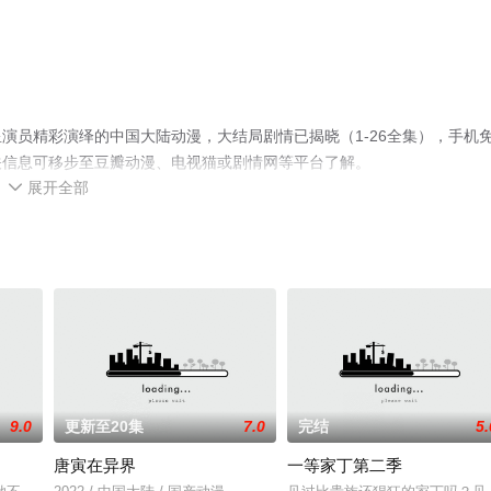
演员精彩演绎的中国大陆动漫，大结局剧情已揭晓（1-26全集），手机
关信息可移步至豆瓣动漫、电视猫或剧情网等平台了解。
展开全部

9.0
更新至20集
7.0
完结
5.
唐寅在异界
一等家丁第二季