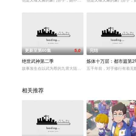
他是又哑又瘫的豪门弃子，她不介意世人的嘲笑，与他合作了一场
他是又哑又瘫的豪门弃子，
更新至第60集
5.0
完结
绝世武神第二季
炼体十万层：都市篇第2
故事发生在以武为尊的九霄大陆，讲述了现代学生林枫，因为一场
五千年前，对于修行有着无
相关推荐