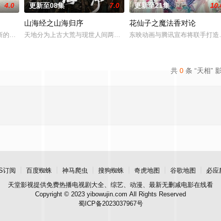
4.0
更新至08集
7.0
更新至21集
10.
山海经之山海归序
花仙子之魔法香对论
类进入全民转职时代。 机遇之下暗流汹涌，深渊的魔族和龙族同样觊觎新世界
新的恐怖演出，充满了令人脊背发凉的故事。负责演唱片尾主题曲的二人歌谣组
天地分为上古大荒与现世人间两界，由太极壁垒相隔，域外虚无异境
东映动画与腾讯宣布将联手打造
共
0
条 “天相” 
S订阅
百度蜘蛛
神马爬虫
搜狗蜘蛛
奇虎地图
谷歌地图
必应
天堂影视
提供免费热播电视剧大全、综艺、动漫、最新无删减电影在线看
Copyright © 2023 yibowujin.com All Rights Reserved
蜀ICP备2023037967号