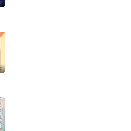
0
，以充满趣味的方式应对生活琐事或难题，碰撞出欢乐的火花。在用幽默为你
的世界，灵修一念动山河，武者徒手撕天地。星辰镇昔日天才辰天，十岁后武
人，当其他人为了几块冥币大打出手时，陈木早已开启了大撒币模式买下各种诡
0
妙仙语的刻意刁难，牧云轻松的就化解了妙仙语
欢迎光临“谷雨街后巷”。 在这有着无尽时间的酒馆里， 点杯梦，邂逅形形色
般吞噬大地……缔默完成了命运的蜕变——她不再是被守护的少女，而是手持万
"一跃成为肩负责任的"大姐姐"，而乔治从集万千宠爱于一身的"小弟弟"转变为