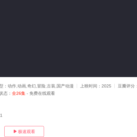
型：
动作,动画,奇幻,冒险,古装,国产动漫
上映时间：
2025
豆瓣评分
状态：
全26集
- 免费在线观看
31
极速观看
