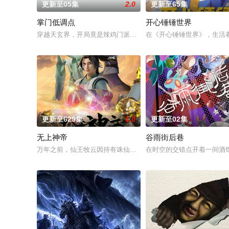
更新至05集
2.0
更新至65集
掌门低调点
开心锤锤世界
穿越天玄界，开局竟是辣鸡门派掌门人！都市氪金人重生游戏异
在《开心锤锤世界》，生活
更新至629集
1.0
更新至02集
无上神帝
谷雨街后巷
万年之前，仙王牧云因持有诛仙图而遭人暗算，残魂沉睡万年之后
在时空的交错点开着一间酒馆