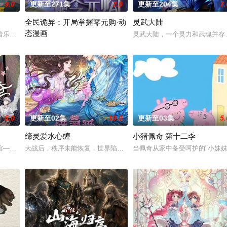
9.0
更新至271集
7.0
更新至204集
7.
全民诡异：开局掌握零元购·动
灵武大陆
态漫画
界，拿玩家当走狗，收世界主角做小弟，论装逼我只认天下第一！
着乐观善良的少年锤锤和他性格各异的家人朋友们，他们在日常琐事中脑洞大开
灵武大陆，一个灵力和武魂并存
诡异末世降临，男主角陈木携万亿诡币重生，开局直接化身天使投资
5.0
更新至02集
10.0
更新至03集
5.
缔灵爱水心缠
小猪佩奇 第十二季
，在天运大陆南云帝国有名的“废物牧云”身上觉醒。牧云初醒，就受到了学生
——谷雨街后巷。 无论城市的角落，还是繁星坠落的荒漠， 穿过现实的迷宫，
大战后，秩序未能恢复，世界陷入混乱。混沌从深渊崛起，黑暗如潮水
当佩奇从家中备受呵护的"小妹妹