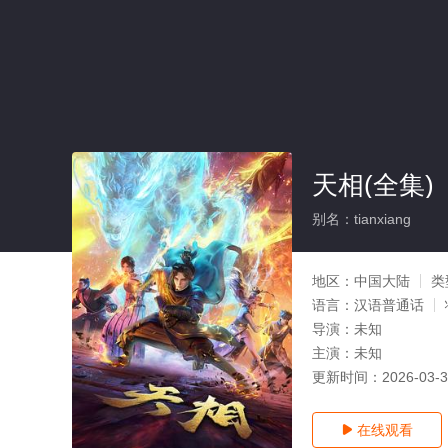
天相(全集)
别名：tianxiang
地区：
中国大陆
类
语言：
汉语普通话
导演：
未知
主演：
未知
更新时间：
2026-03-
在线观看
