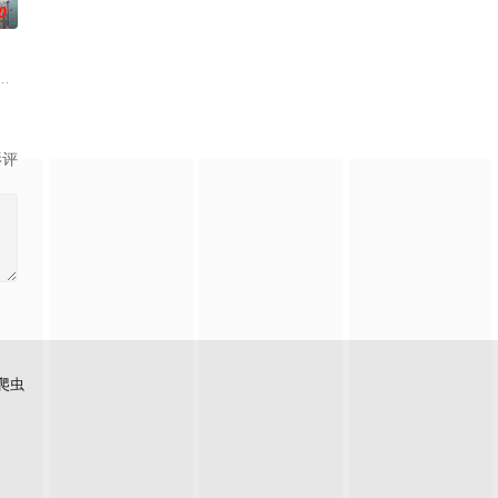
0
，与人类展开旷日持久的战争。 穿越者林默语
合“风轮”也会以声优的身份参加，成为本季的一大亮点。又出现在孩子们面前
滋生侵蚀神魂、扰乱秩序的暗紫色暗力；天地遴选十二山海神兽为十二秩序祀神
『花仙子』全新动画 新作将继承经典、结合潮流、呈现崭新的花仙子世界。
影评
爬虫