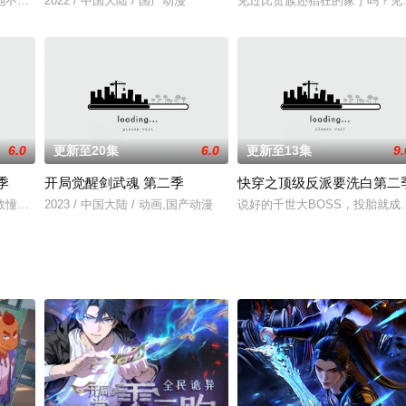
有名无实的婚姻。婚后才发现，他是一头披着羊皮的狼，敢骂他是狗？那就要
她不介意世人的嘲笑，与他合作了一场有名无实的婚姻。婚后才发现，他是一头
2022 / 中国大陆 / 国产动漫
见过比贵族还猖狂的家丁吗？见
6.0
更新至20集
6.0
更新至13集
9.
季
开局觉醒剑武魂 第二季
快穿之顶级反派要洗白第二
车祸，穿越到武魂未觉醒的“废物”林家大少爷身上。从此以双武魂之力，一路
数憧憬的少年，却因体质特殊而无法突破炼体期，进入下一个修炼境界。他从远
2023 / 中国大陆 / 动画,国产动漫
说好的千世大BOSS，投胎就