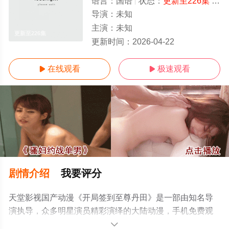
语言：
国语
状态：
更新至226集
- 免费在线观看
导演：
未知
主演：
未知
更新至226集
更新时间：
2026-04-22
在线观看
极速观看


剧情介绍
我要评分
天堂影视国产动漫《开局签到至尊丹田》是一部由知名导
演执导，众多明星演员精彩演绎的大陆动漫，手机免费观
看高清未删减完整版动漫全集就上天堂电影网，更多相关
