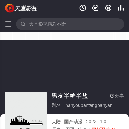






男友半糖半盐
分享

别名：nanyoubantangbanyan
大陆
国产动漫
2022
1.0