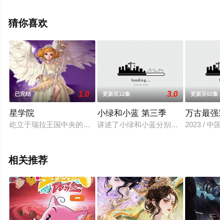
多相关信息可移步至豆瓣动漫、电视猫或剧情网等平台了
解。
猜你喜欢
1.0
3.0
已完结
更新至12集
更新至62集
星学院
小绿和小蓝 第三季
万古最强
屹立于瑞拉王国中央的魔法学院，是所有孩子们的梦想之地，故
讲述了小绿和小蓝分别化身成为了魔
2023 / 
相关推荐