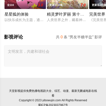
3.0
7.0
全104
更新至10集
更新至281
星星狐的体验
精灵梦叶罗丽 第十一季（下）
完美世界
以快乐成长为主题，通过星星狐演绎不同的职业角色，帮助了孩
人类世界之外，藏着神秘而美好的叶
《完美世
影视评论
共
0
条 “男友半糖半盐” 影评
天堂影视
提供免费热播电视剧大全、综艺、动漫、最新无删减电影在线
看
Copyright © 2023 yibowujin.com All Rights Reserved
蜀ICP备2023037967号