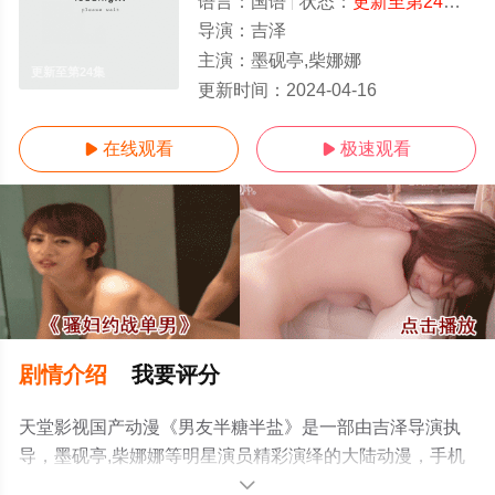
语言：
国语
状态：
更新至第24集
- 
导演：
吉泽
主演：
墨砚亭,柴娜娜
更新至第24集
更新时间：
2024-04-16
在线观看
极速观看


剧情介绍
我要评分
天堂影视国产动漫《男友半糖半盐》是一部由吉泽导演执
导，墨砚亭,柴娜娜等明星演员精彩演绎的大陆动漫，手机
免费观看高清未删减完整版动漫全集就上天堂电影网，更
