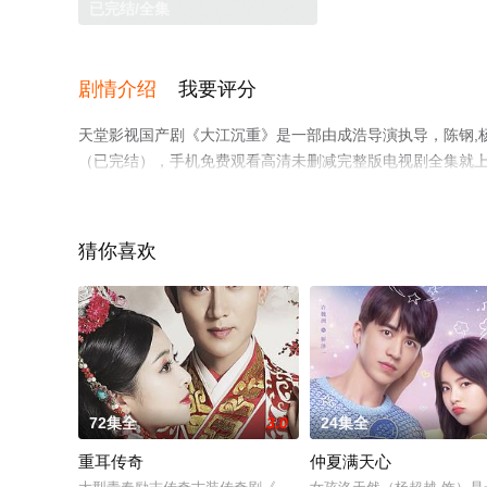
已完结/全集
剧情介绍
我要评分
天堂影视国产剧《大江沉重》是一部由成浩导演执导，陈钢,
（已完结），手机免费观看高清未删减完整版电视剧全集就
解。
猜你喜欢
72集全
3.0
24集全
重耳传奇
仲夏满天心