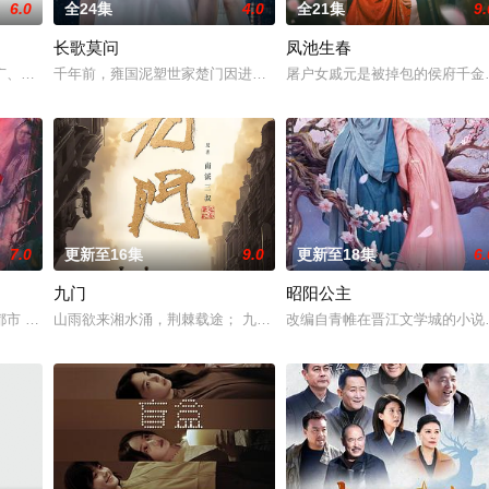
6.0
全24集
4.0
全21集
9.
长歌莫问
凤池生春
仙草修复肉身。未央动心，却不知自身是身负玄鸟之力的夜族公主，前世相恋遭
广、使用由“中国准备银行”发行的伪钞货币。根据党中央指示，高景波、徐邵
千年前，雍国泥塑世家楚门因进贡的“十二生肖”离奇流血炸裂，惨遭
屠户女戚元是被掉包的侯府千金
7.0
更新至16集
9.0
更新至18集
6.
九门
昭阳公主
 都市 海南越酷文化传媒有限公司
山雨欲来湘水涌，荆棘载途； 九门连枝入新局，即日启程。
改编自青帷在晋江文学城的小说