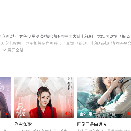
杨立新,沈佳妮等明星演员精彩演绎的中国大陆电视剧，大结局剧情已揭晓
上天堂电影网，更多相关信息可移步至豆瓣电视剧、电视猫或剧情网等平
展开全部

1.0
完结
4.0
全21集
6.
烈火如歌
再见已是白月光