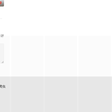
0
面口齿不清。十年后的她才学满腹、冠盖众人，于
滇池、海埂大坝等，讲述了两个性格迥异、生活经历不同的都市青年男女，在昆
复仇的受害者；临终前与遗憾和解的“无用之人”；共享同一具躯体的人格“刮刮乐
国牛津，麦香通过视频向米良宣告：婚不结了。鹿鸣村开了锅，村民大骂麦香
影评
爬虫