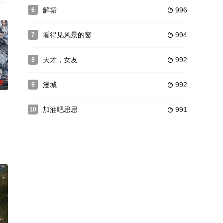
奇剧。该剧讲述了重耳励志复国，并与齐姜、骊姬
作曲家的梦想。机缘巧合之下，洛天然认识了偶像巨星靳泽一（许魏洲 饰），
夜冥嫁给了侠士战飞天。暗夜罗为报复战飞天，将战飞天家刚出生的女婴和烈火
爱》改编的都市剧《再见已是白月光》于近日开机。剧集由戴燕妮、邓超元主
解垢
996
6

看得见风景的窗
994
7

天才，女友
992
8

0
漫城
992
9

加油吧思思
991
10

敌人的心脏上，在最关键时刻给国民党致命一
层曲忠辉之间产生间隙，未能受到公司重用。公司突然空降了学历普通、毫无
义母女儿白银若嫁进杨府，却意外与白银若的未婚夫杨潇结识，结果行差踏错的
字真言中这二句话，让乱世硝烟中的原、窦二大枭雄开始了一场以天下为博弈的