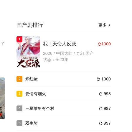
国产剧排行
更多

1
台了
我！天命大反派
1000

2026 / 中国大陆 / 奇幻,国产
状态：全23集
烬红妆
1000
2

爱情有烟火
998
3

三星堆里有个村
997
4

0
双生契
997
5
