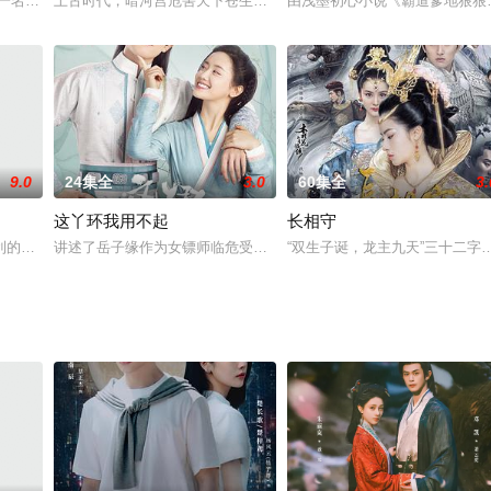
清、赵箭联合执导，王龙华、张一山、张含韵、蒲巴甲等主演的古装青春励志传
是一名菜鸟音乐人，性格鬼马精灵、自尊心强，明明自己五音不全，却有着成为
上古时代，暗河宫危害天下苍生。宫主暗夜罗喜欢师姐暗夜冥，但暗
由浅墨初心小说《霸道爹地狠狠
9.0
24集全
3.0
60集全
3.
这丫环我用不起
长相守
实就是潜伏在军统的共产党特工“风筝”，为了确保“风筝”像一把尖刀始终刺在
利的投资眼光，同时也有着桀骜不驯的性格。因为不善于与上司相处，与公司高
讲述了岳子缘作为女镖师临危受命走了趟人身镖，接义母的命令帮助
“双生子诞，龙主九天”三十二