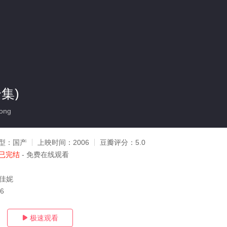
集)
ong
型：
国产
上映时间：
2006
豆瓣评分：
5.0
已完结
- 免费在线观看
沈佳妮
16
极速观看
