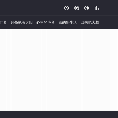




世界
月亮抱着太阳
心里的声音
凪的新生活
回来吧大叔