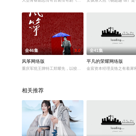
大型青春励志传奇古装传奇剧《重耳传奇》由赵广斌制片，赖水
女孩洛天然（杨超越 饰）
全46集
9.0
全41集
风筝网络版
平凡的荣耀网络版
重庆军统王牌特工郑耀先，以狡黠机智和心狠手辣闻名。郑耀先其
金宸资本经理吴恪之有着犀
相关推荐