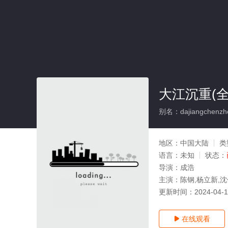
大江沉重(全
别名：dajiangchenzh
地区：
中国大陆
类
语言：
未知
状态：
导演：
成浩
主演：
陈钢,杨立新,
更新时间：
2024-04-
在线观看
