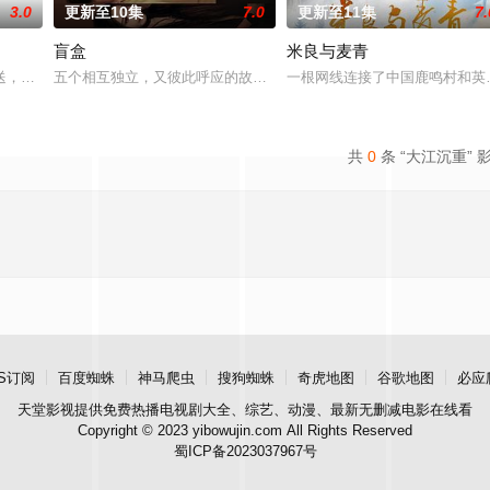
3.0
更新至10集
7.0
更新至11集
7.
盲盒
米良与麦青
进士科三元及第入翰林院的奇女子。十年前的她被他从死人堆里救出来，蓬头垢
送，岭南文化传媒（广东）有限公司出品，10分钟*12集，取景地为云南昆明
五个相互独立，又彼此呼应的故事——用一场精心策划的“夏令营”完成
一根网线连接了中国鹿鸣村和英
共
0
条 “大江沉重” 
S订阅
百度蜘蛛
神马爬虫
搜狗蜘蛛
奇虎地图
谷歌地图
必应
天堂影视
提供免费热播电视剧大全、综艺、动漫、最新无删减电影在线看
Copyright © 2023 yibowujin.com All Rights Reserved
蜀ICP备2023037967号