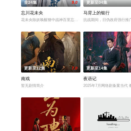
全24集
9.0
更新至04集
忘川花未央
马背上的银行
花未央除妖唤醒簪中战神百里忘川元神，二人共感相连，一同寻
抗战期间，日伪政府强行推
更新至12集
7.0
更新至14集
南戏
夜语记
暂无剧情简介
2025年7月网络剧备案当代