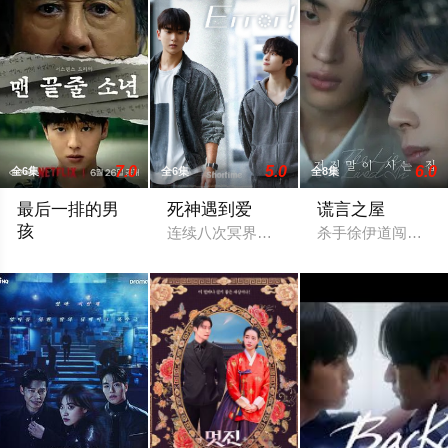
7.0
5.0
6.0
全6集
全6集
全8集
最后一排的男
死神遇到爱
谎言之屋
孩
连续八次冥界考试失败的菜鸟死神智汉，
杀手徐伊道闯入许
改编自胡安·梅约加的西班牙舞台剧《最后一排的男孩》。讲述