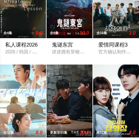
9.0
10.0
3.0
全4集
全8集
全16集
私人课程2026
鬼谜东宫
爱情同课程3
2026 / 韩国 / 短片,同性,韩国
讲述拥有穿梭于灵界能力的具天（南柱赫 
官方确认制作第三
8.0
10.0
4.0
全12集
更新至03集
全12集