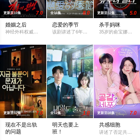
7.0
8.0
5.0
更新至10集
全16集
更新至02集
婚姻之后
恋爱的季节
杀手妈咪
神经外科权威姜泰柱（南宫珉 饰）因为老婆高世允（李雪 饰）
该剧讲述了6年前，因一名少年的死亡而在
35岁的俞宝娜过着
7.0
1.0
7.0
更新至02集
全12集
更新至08集
现在不是出轨
明天也要上
共感细胞
的问题
班！
讲述了否定共感的
以“贩卖幸福家庭形象”赚钱的网红夫妇，与他们正陷入泥淖般离
改编自同名漫画。 入职五年的智允在无