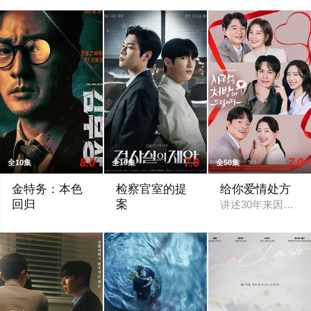
8.0
7.0
7.0
全10集
全10集
全50集
金特务：本色
检察官室的提
给你爱情处方
回归
案
讲述30年来因恶
剧中主角金科长由苏志燮饰演。在剧中，金科长是敏智的父亲，也
改编自同名小说。 背负着杀人犯之子污