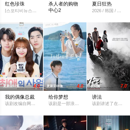
红色珍珠
杀人者的购物
夏日狂热
中心2
[스포티비뉴스=강효진 기자] 배우 박진희가 본격 컴백 활동에 나선
2026 / 韩国 / 韩国
第一季最后一幕突然现身、疑似“死而复生
4.0
4.0
7.0
更新至02集
更新至08集
全12集
我的偶像总裁
给你梦想
谤法
该剧改编自网络漫画《我的欧巴是偶像》，是一部浪漫喜剧。讲述
该剧是一部浪漫喜剧，讲述了连一个梦想
该剧讲述了在国内