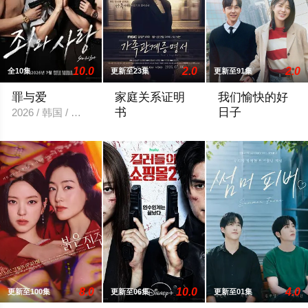
10.0
2.0
2.0
全10集
更新至23集
更新至91集
罪与爱
家庭关系证明
我们愉快的好
书
日子
2026 / 韩国 / 정명철,김성혁,金贤叙,정현웅
本剧讲述的是从出生瞬间开始就被打上家
2026 / 韩国 /
8.0
10.0
4.0
更新至100集
更新至06集
更新至01集