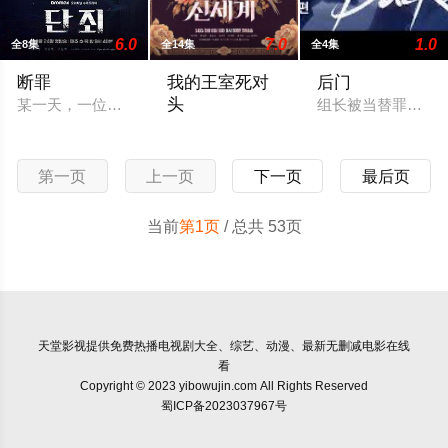
6.0
7.0
1.0
全8集
全14集
全4集
断罪
我的王室死对
后门
头
某一天，一位因网络钓鱼骗局而失去父母的不知名演员利用Deep
组长被当替罪羊准
被朝鲜时代恶毒千金的灵魂附身，养成‘恶人
第一页
上一页
下一页
最后页
当前
第1页
/ 总共 53页
天堂影视
提供免费热播电视剧大全、综艺、动漫、最新无删减电影在线
看
Copyright © 2023 yibowujin.com All Rights Reserved
蜀ICP备2023037967号