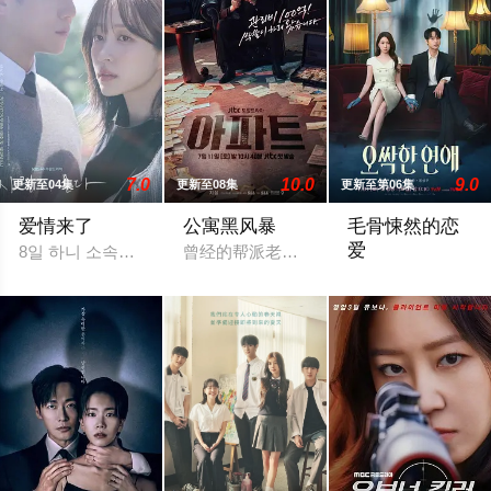
7.0
10.0
9.0
更新至04集
更新至08集
更新至第06集
爱情来了
公寓黑风暴
毛骨悚然的恋
爱
8일 하니 소속사 써브라임 측은 OSEN에 “하니가 KBS2 새 주말
曾经的帮派老大急需现金，于是和有志成
一名能看见鬼魂的继