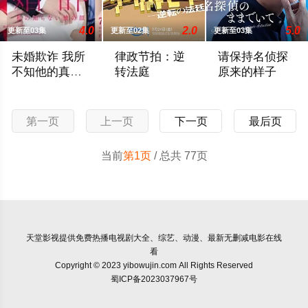
4.0
2.0
5.0
更新至03集
更新至02集
更新至03集
未婚欺诈 我所
律政节拍：逆
请保持名侦探
不知他的真面
转法庭
原来的样子
目
本剧改编自同名原作漫画，故事的核心是结婚第七年的全职主妇
本剧由原创剧本打造，是一部法律剧，讲述
乡村小学教师枫，
第一页
上一页
下一页
最后页
当前
第1页
/ 总共 77页
天堂影视
提供免费热播电视剧大全、综艺、动漫、最新无删减电影在线
看
Copyright © 2023 yibowujin.com All Rights Reserved
蜀ICP备2023037967号