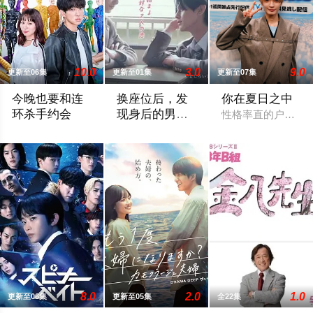
10.0
3.0
9.0
更新至06集
更新至01集
更新至07集
今晚也要和连
换座位后，发
你在夏日之中
环杀手约会
现身后的男生
性格率直的户田涉
好像喜欢我
故事围绕一名游离于体制之外、孤傲冷峻的“独狼”刑警，与一位
“我喜欢你，从很早以前就开始了。” 从换
8.0
2.0
1.0
更新至06集
更新至05集
全22集