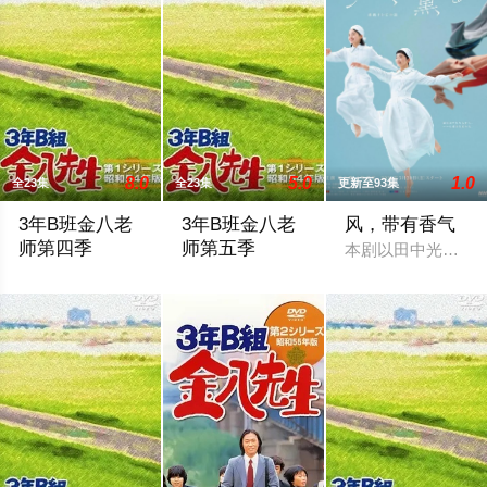
8.0
5.0
1.0
全23集
全23集
更新至93集
3年B班金八老
3年B班金八老
风，带有香气
师第四季
师第五季
本剧以田中光著作
暂无剧情简介
傳說中的金八老師又來了，2000年「3