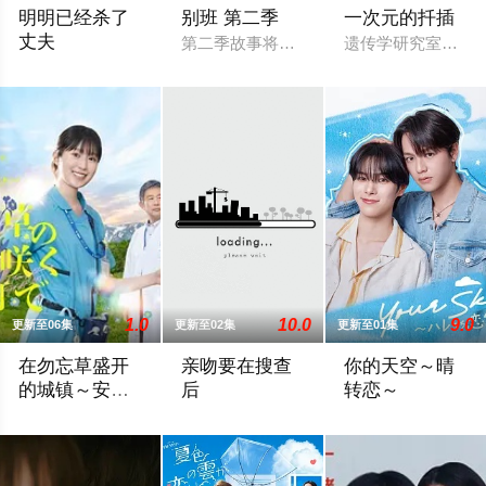
明明已经杀了
别班 第二季
一次元的扦插
丈夫
第二季故事将紧接前作结局展开，以自卫
遗传学研究室的博士
妻子莉乃（内田理央 饰演）擅长烹饪，丈夫庆太（渡边圭祐 饰
1.0
10.0
9.0
更新至06集
更新至02集
更新至01集
在勿忘草盛开
亲吻要在搜查
你的天空～晴
的城镇～安昙
后
转恋～
野诊疗记～
故事围绕努力贴近患者的年轻护士月冈美琴（福本莉子 饰），与
改编自すう原作同名漫画《キスは捜査の
性格善良纯粹、永远