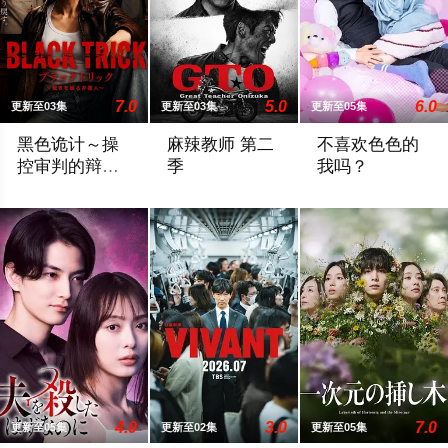
7.0
5.0
6.0
更新至03集
更新至03集
更新至05集
黑色诡计～操
麻辣教师 第二
不喜欢色色的
控审判的辩护
季
我吗？
人
本作是一部完全原创的律政娱乐作品，讲述了“捏造天才”且能力卓
故事背景设定在由大型企业出资设立的私立
正在求职的大学生
4.0
3.0
7.0
更新至05集
更新至02集
更新至05集