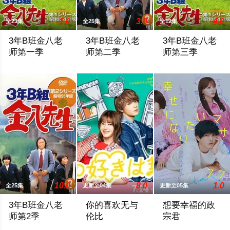
1.0
3.0
4.0
全23集
全25集
全12集
3年B班金八老
3年B班金八老
3年B班金八老
师第一季
师第二季
师第三季
《3年B组金八先生》为东京放送（TBS）自1979年以来 历
暂无剧情简介
第1回 ウンコの旅第
10.0
8.0
1.0
全25集
更新至04集
更新至05集
3年B班金八老
你的喜欢无与
想要幸福的政
师第2季
伦比
宗君
暂无剧情简介
前顶级经营顾问草壁杏奈（松本若菜 饰）
本剧改编自YONE