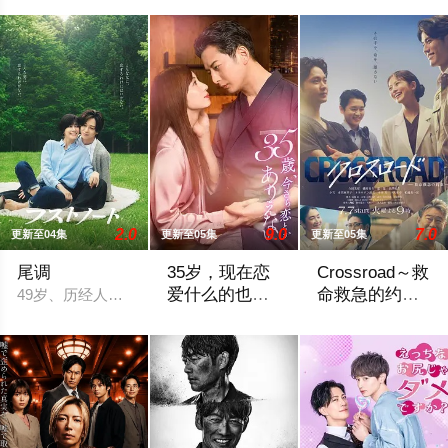
2.0
9.0
7.0
更新至04集
更新至05集
更新至05集
尾调
35岁，现在恋
Crossroad～救
爱什么的也太
命救急的约定
49岁、历经人生酸甜苦辣而追求现状稳定的职场女性一濑葵（内田
不现实了
～
到了这个年纪，已经不会向男人寻求什么
围绕年轻急救医生