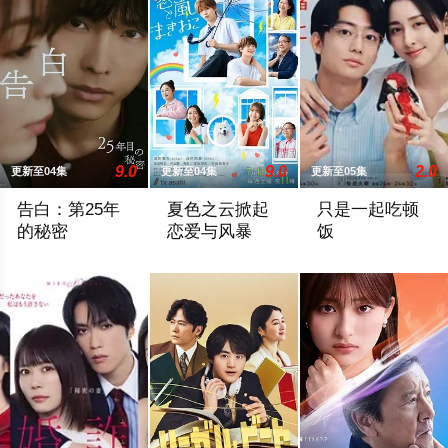
9.0
9.0
2.0
更新至04集
更新至04集
更新至05集
告白：第25年
夏色之云掀起
只是一起吃顿
的秘密
恋爱与风暴
饭
雪村爽太（松村北斗 饰）自幼因一次相遇，对一名女性怀有长达
大学考试在即的高中三年级生武宫夏辉（
本剧改编自大町テ