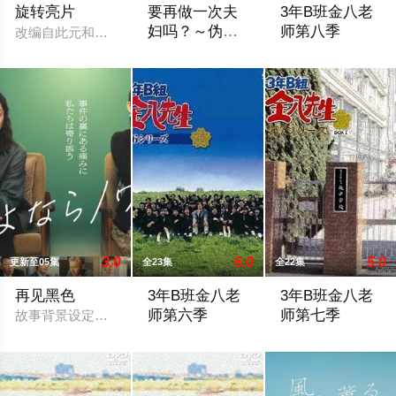
旋转亮片
要再做一次夫
3年B班金八老
妇吗？～伪装
师第八季
改编自此元和津也原作同名漫画。不起眼的高中生三井宏太在好
夫妇～
本剧改编自作者六葉雅・上原ひびき同名漫
ある日、3Bの生
3.0
6.0
5.0
更新至05集
全23集
全22集
再见黑色
3年B班金八老
3年B班金八老
师第六季
师第七季
故事背景设定在繁华却复杂的东京池袋地区。西池袋警署新设立了
暂无剧情简介
暂无剧情简介