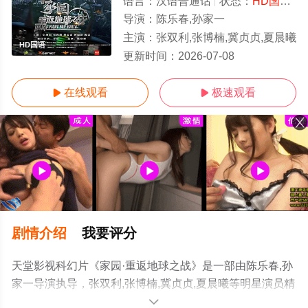
语言：
汉语普通话
状态：
HD国语
-
导演：
陈乐春,孙家一
主演：
张双利,张博楠,冀贞贞,夏晨曦
HD国语
更新时间：
2026-07-08
在线观看
极速观看


剧情介绍
我要评分
天堂影视科幻片《家园·重返地球之战》是一部由陈乐春,孙
家一导演执导，张双利,张博楠,冀贞贞,夏晨曦等明星演员精
彩演绎的中国大陆电影，手机免费观看高清未删减完整版
