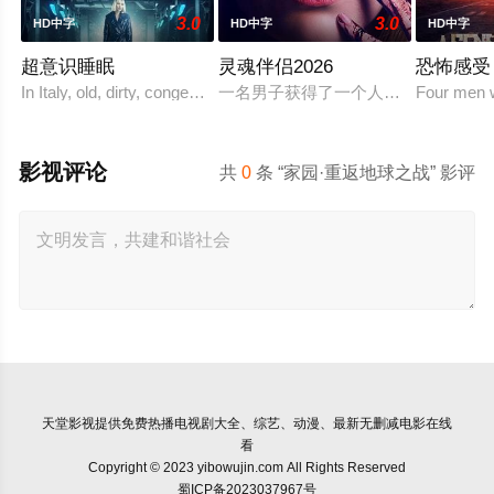
3.0
3.0
HD中字
HD中字
HD中字
超意识睡眠
灵魂伴侣2026
恐怖感受
In Italy, old, dirty, congested prisons full of violence and abuse are
一名男子获得了一个人工智能机器人
Four men w
影视评论
共
0
条 “家园·重返地球之战” 影评
天堂影视
提供免费热播电视剧大全、综艺、动漫、最新无删减电影在线
看
Copyright © 2023 yibowujin.com All Rights Reserved
蜀ICP备2023037967号