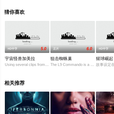
电影大全就上天堂电影网，更多相关信息可移步至豆瓣电
影、电视猫或剧情网等平台了解。
猜你喜欢
5.0
6.0
HD中字
正片
HD中字
宇宙怪兽加美拉
狙击蜘蛛巢
猩球崛起
Using several clips from previous Gamera entries, this film deals w
The L9 Commando is a task force compo
故事设定在
相关推荐