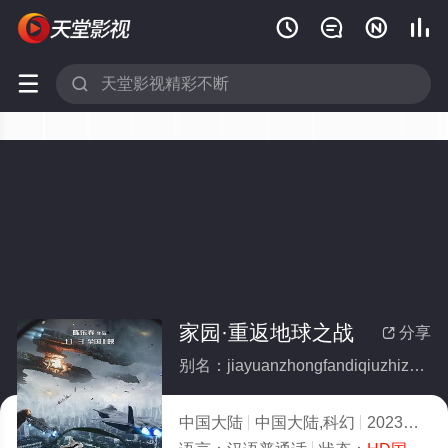






家园·重返地球之战
分享

别名：jiayuanzhongfandiqiuzhizhan
中国大陆
中国大陆,科幻
2023
3.0