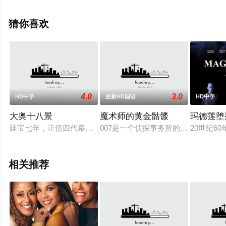
勇,杨偲泳,麦子云,韩毓霞,莫然,麦振江等明星演员精彩演绎
的中国香港,中国大陆电影，手机免费观看高清未删减完整
猜你喜欢
版电影大全就上天堂电影网，更多相关信息可移步至豆瓣
电影、电视猫或剧情网等平台了解。
4.0
3.0
HD中字
更新HD国语
HD中字
大奥十八景
魔术师的黄金骷髅
玛德莲堕
延宝七年，正值四代幕府将军德川家纲（あおい輝彦 饰）执政期
007是一个侦探事务所的代理老板
20世纪
相关推荐