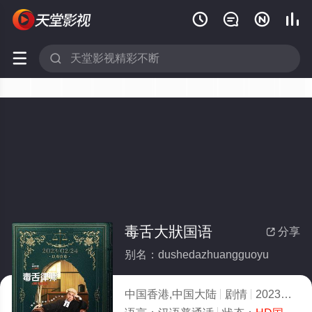






毒舌大狀国语
分享

别名：dushedazhuangguoyu
中国香港,中国大陆
剧情
2023
2.0