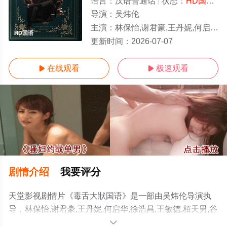
语言：
汉语普通话
状态：
HD国语
-
导演：
吴炜伦
主演：
林保怡,谢君豪,王丹妮,何启华,徐浩昌,王敏德,栢天男,谷德昭,廖子妤,周志辉,黄子华,陈郁宪,甄懋强,
HD国语
更新时间：
2026-07-07
在线观看
极速观看


剧情介绍
我要评分
天堂影视剧情片《毒舌大狀国语》是一部由吴炜伦导演执
导，林保怡,谢君豪,王丹妮,何启华,徐浩昌,王敏德,栢天男,谷
德昭,廖子妤,周志辉,黄子华,陈郁宪,甄懋强,洪林小湛,罗孝
