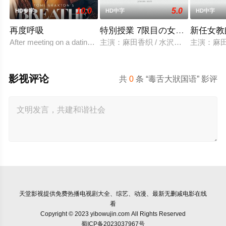
10.0
5.0
HD中字
HD中字
HD中字
再度呼吸
特別授業 7限目の女教師 総集編
新任女教
After meeting on a dating show that ends in heartbreak, three wo
主演：麻田香织 / 水沢梨香 / 牧原美穂
主演：麻田
影视评论
共
0
条 “毒舌大狀国语” 影评
天堂影视
提供免费热播电视剧大全、综艺、动漫、最新无删减电影在线
看
Copyright © 2023 yibowujin.com All Rights Reserved
蜀ICP备2023037967号