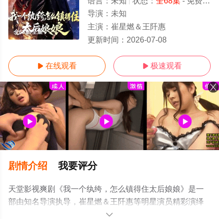
语言：
未知
状态：
全68集
- 免费在线观看
导演：
未知
主演：
崔星燃＆王阡惠
全68集/全集
更新时间：
2026-07-08
在线观看
极速观看


剧情介绍
我要评分
天堂影视爽剧《我一个纨绔，怎么镇得住太后娘娘》是一
部由知名导演执导，崔星燃＆王阡惠等明星演员精彩演绎
的中国大陆电视剧，大结局剧情已揭晓（全68集），手机
