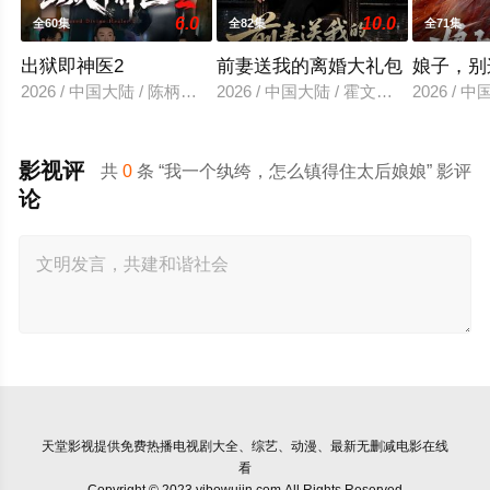
6.0
10.0
全60集
全82集
全71集
出狱即神医2
前妻送我的离婚大礼包
娘子，别
2026 / 中国大陆 / 陈柄希＆周沁桐
2026 / 中国大陆 / 霍文琦＆雷小米
2026 / 
影视评
共
0
条 “我一个纨绔，怎么镇得住太后娘娘” 影评
论
天堂影视
提供免费热播电视剧大全、综艺、动漫、最新无删减电影在线
看
Copyright © 2023 yibowujin.com All Rights Reserved