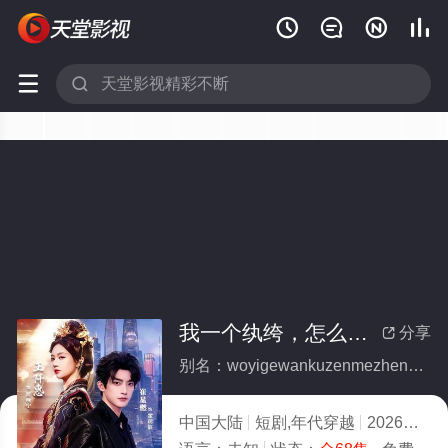






我一个纨绔，怎么镇得住太后娘娘(全集)
分享

别名：woyigewankuzenmezhendezhutaihouniangniang
中国大陆
短剧,年代穿越
2026
1.0