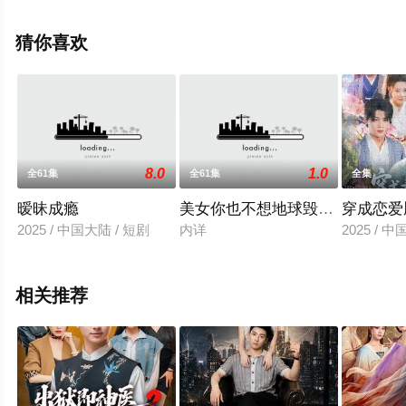
免费观看高清未删减完整版电视剧全集就上天堂电影网，
更多相关信息可移步至豆瓣电视剧、电视猫或剧情网等平
猜你喜欢
台了解。
8.0
1.0
全61集
全61集
全集
暧昧成瘾
美女你也不想地球毁灭吧
穿成恋爱
2025 / 中国大陆 / 短剧
内详
2025 / 
相关推荐