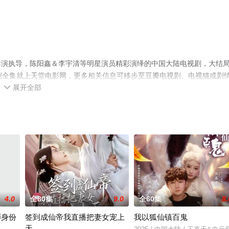
导演执导，陈阳鑫＆李宇清等明星演员精彩演绎的中国大陆电视剧，大结
剧全集就上天堂电影网，更多相关信息可移步至豆瓣电视剧、电视猫或剧
展开全部

4.0
全80集
9.0
全60集
8.
师身份
签到成仙帝我直播把妻女宠上
我以狐仙镇百鬼
天