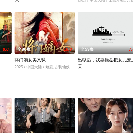
2025 / 中国大陆 / 王嘉禾&史元
2025 / 中国大陆 / 崔旭阳＆郭伊慧
8.0
全80集
10.0
全59集
7.
将门嫡女美又飒
出狱后，我靠操盘把女儿宠
天
2025 / 中国大陆 / 短剧,古装仙侠
2026 / 中国大陆 / 短剧