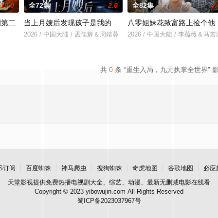
10.0
全72集
2.0
全82集
7.
圈第二
当上月嫂后发现孩子是我的
八零姐妹花致富路上捡个他
2026 / 中国大陆 / 孟佳辉＆周靖蓉
2026 / 中国大陆 / 李蕴薇＆马若
力＆修雨秀＆王锦茵
共
0
条 “重生入局，九元执掌全世界” 
S订阅
百度蜘蛛
神马爬虫
搜狗蜘蛛
奇虎地图
谷歌地图
必应
天堂影视
提供免费热播电视剧大全、综艺、动漫、最新无删减电影在线看
Copyright © 2023 yibowujin.com All Rights Reserved
蜀ICP备2023037967号