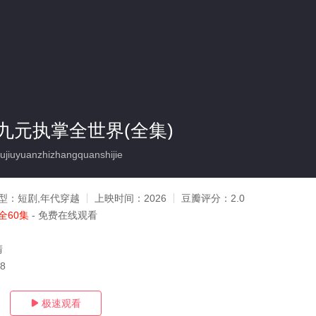
九元执掌全世界(全集)
iuyuanzhizhangquanshijie
型：
短剧,年代穿越
上映时间：
2026
豆瓣评分：
2.0
全60集
- 免费在线观看
清
08
极速观看
