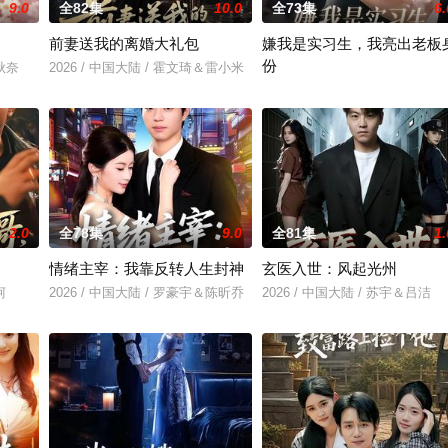
9.0
全82集
10.0
全73集
6.
前妻送我的离婚大礼包
嫌我是实习生，我亮出老板
份
林秋奈
2026 / 中国大陆 / 霍文琦＆雷小米
2026 / 中国大陆 / 沈鸿运＆刘亚
2.0
全78集
9.0
全81集
1.
情绪主宰：我靠反转人生封神
玄医入世：风起光州
柯
2026 / 中国大陆 / 罗豪宇＆陈昕乔
2026 / 中国大陆 / 苏宇＆吕洁