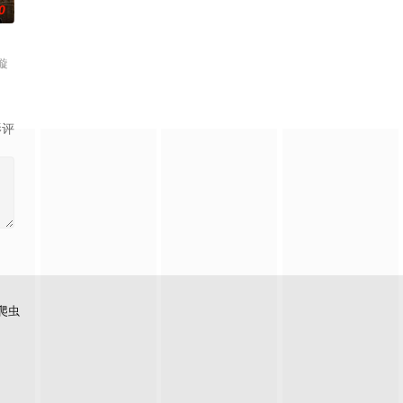
0
璇
影评
爬虫