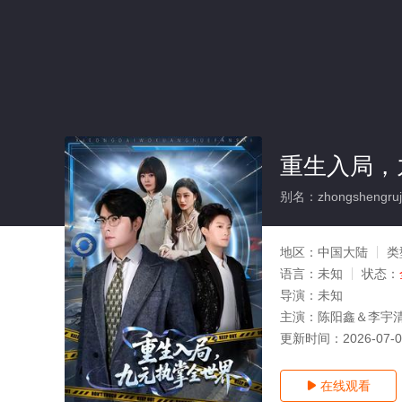
重生入局，
别名：zhongshengrujuj
地区：
中国大陆
类
语言：
未知
状态：
导演：
未知
主演：
陈阳鑫＆李宇
更新时间：
2026-07-
在线观看
