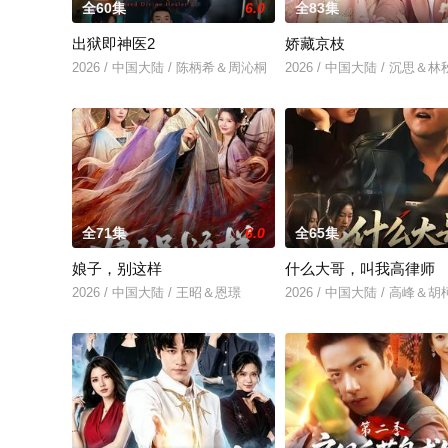
全60集
6.0
全83集
出狱即神医2
娇藏京枝
2026 / 中国大陆 / 陈柄希＆周沁桐
2026 / 中国大陆 / 沉思＆
全71集
6.0
全65集
娘子，别这样
什么大哥，叫我高律师
2026 / 中国大陆 / 王昭＆恩璟
2026 / 中国大陆 / 高峰＆胡