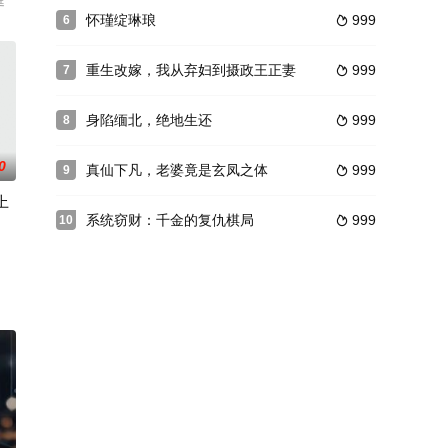
庭
怀瑾绽琳琅
999
6

重生改嫁，我从弃妇到摄政王正妻
999
7

身陷缅北，绝地生还
999
8

0
真仙下凡，老婆竟是玄凤之体
999
9

上
系统窃财：千金的复仇棋局
999
10
