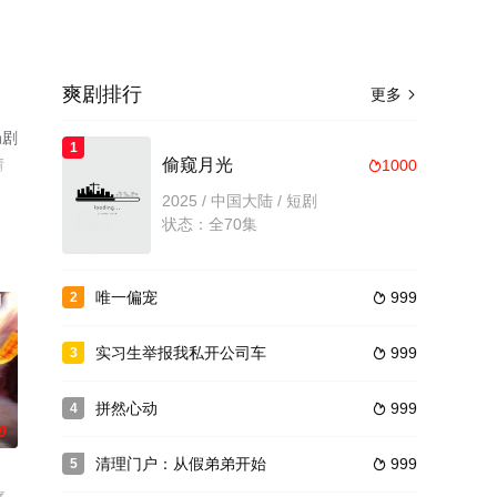
爽剧排行
更多

局剧
1
情
偷窥月光
1000

2025 / 中国大陆 / 短剧
状态：全70集
唯一偏宠
999
2

实习生举报我私开公司车
999
3

拼然心动
999
4

0
清理门户：从假弟弟开始
999
5
