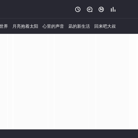




世界
月亮抱着太阳
心里的声音
凪的新生活
回来吧大叔