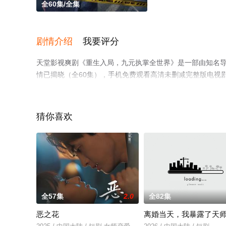
全60集/全集
剧情介绍
我要评分
天堂影视爽剧《重生入局，九元执掌全世界》是一部由知名
情已揭晓（全60集），手机免费观看高清未删减完整版电视
网等平台了解。
猜你喜欢
全57集
2.0
全82集
恶之花
离婚当天，我暴露了天