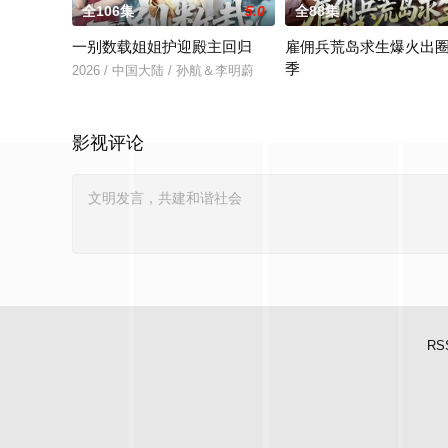
全106集
5.0
全88集
一别数载姐姐护迎殿主回归
雇佣兵荒岛求生爆火出
季
2026 / 中国大陆 / 孙航＆李明蔚
2026 / 中国大陆 / 孔奇
影视评论
RS