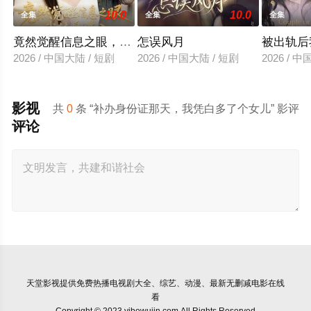
10.0
10.0
全集
全集
全集
竟然觉醒信息之眼，我转身进入反派大营
怎误风月
被出轨后
2026 / 中国大陆 / 短剧
2026 / 中国大陆 / 短剧
2026 / 
影视
共
0
条 “补办身份证那天，我凭白多了个女儿” 影评
评论
天堂影视
提供免费热播电视剧大全、综艺、动漫、最新无删减电影在线
看
Copyright © 2023 yibowujin.com All Rights Reserved