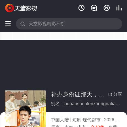






补办身份证那天，我凭白多了个女儿(全集)
分享

别名：bubanshenfenzhengnatianwopingbaiduoliaogenver
中国大陆
短剧,现代都市
2026
4.0