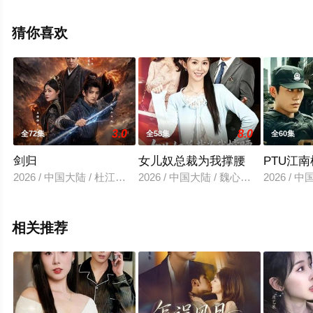
免费观看高清未删减完整版电视剧全集就上天堂电影网，
更多相关信息可移步至豆瓣电视剧、电视猫或剧情网等平
猜你喜欢
台了解。
3.0
8.0
全72集
全58集
全60集
剑归
女儿奴总裁为我撑腰
PTU江
2026 / 中国大陆 / 杜江山＆王格格lyc＆李连杰
2026 / 中国大陆 / 魏心宁＆常晋
2026 / 
相关推荐