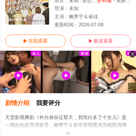
语言：
未知
状态：
全40集
- 免费在线观看
导演：
未知
主演：
鲍李宁＆崔佳
全40集/全集
更新时间：
2026-07-08
在线观看
极速观看


剧情介绍
我要评分
天堂影视爽剧《补办身份证那天，我凭白多了个女儿》是
一部由知名导演执导，鲍李宁＆崔佳等明星演员精彩演绎
的中国大陆电视剧，大结局剧情已揭晓（全40集），手机
