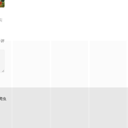
0
宾
影评
爬虫