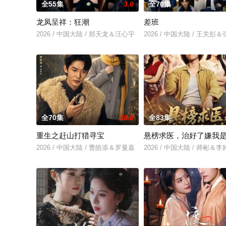
全55集
3.0
全70集
龙凤呈祥：狂潮
差班
2026 / 中国大陆 / 郑天龙＆汪心宇
2026 / 中国大陆 / 王关彭
全70集
10.0
全83集
重生之赶山打猎寻宝
悬榜求医，治好了嫌我
2026 / 中国大陆 / 曹皓添＆罗曼嘉
2026 / 中国大陆 / 师彬＆李