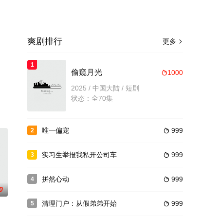
爽剧排行
更多

1
。
偷窥月光
1000

2025 / 中国大陆 / 短剧
状态：全70集
唯一偏宠
999
2

实习生举报我私开公司车
999
3

拼然心动
999
4

0
清理门户：从假弟弟开始
999
5
