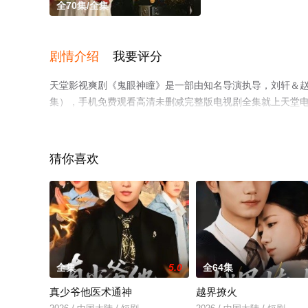
全70集/全集
剧情介绍
我要评分
天堂影视爽剧《鬼眼神瞳》是一部由知名导演执导，刘轩＆赵
集），手机免费观看高清未删减完整版电视剧全集就上天堂
猜你喜欢
全集
5.0
全64集
真少爷他医术通神
越界撩火