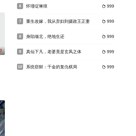
怀瑾绽琳琅
999
6

重生改嫁，我从弃妇到摄政王正妻
999
7

身陷缅北，绝地生还
999
8

0
真仙下凡，老婆竟是玄凤之体
999
9

系统窃财：千金的复仇棋局
999
10
