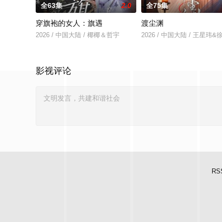
全63集
2.0
全75集
穿旗袍的女人：旗遇
渡尘渊
2026 / 中国大陆 / 椰椰＆哲宇
2026 / 中国大陆 / 王星玮
影视评论
RS