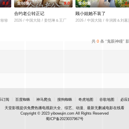
8.0
全80集
9.0
全60集
2.
合约老公转正记
顾小姐她不装了
&徐轸轸
2026 / 中国大陆 / 姜恺琳＆王厂
2026 / 中国大陆 / 辛润茜＆刘蕙
共
0
条 “鬼眼神瞳” 
S订阅
百度蜘蛛
神马爬虫
搜狗蜘蛛
奇虎地图
谷歌地图
必应
天堂影视
提供免费热播电视剧大全、综艺、动漫、最新无删减电影在线看
Copyright © 2023 yibowujin.com All Rights Reserved
蜀ICP备2023037967号