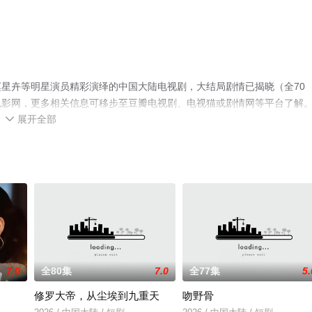
星卉等明星演员精彩演绎的中国大陆电视剧，大结局剧情已揭晓（全70
电影网，更多相关信息可移步至豆瓣电视剧、电视猫或剧情网等平台了解
展开全部

7.0
全80集
7.0
全77集
5.
修罗大帝，从尘埃到九重天
吻野骨