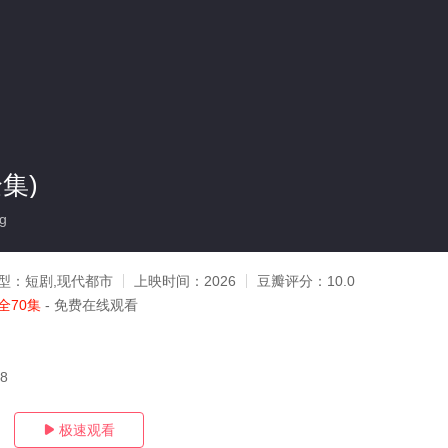
集)
g
型：
短剧,现代都市
上映时间：
2026
豆瓣评分：
10.0
全70集
- 免费在线观看
08
极速观看
