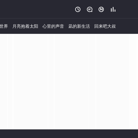




世界
月亮抱着太阳
心里的声音
凪的新生活
回来吧大叔