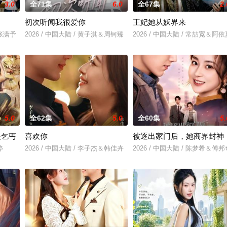
3.0
全71集
6.0
全67集
2.
初次听闻我很爱你
王妃她从妖界来
＆张潇予
2026 / 中国大陆 / 黄子淇＆周钶臻
2026 / 中国大陆 / 常喆宽＆阿依
5.0
全62集
5.0
全60集
5.
是乞丐
喜欢你
被逐出家门后，她商界封神
婷
2026 / 中国大陆 / 李子杰＆韩佳卉
2026 / 中国大陆 / 陈梦希＆傅邦