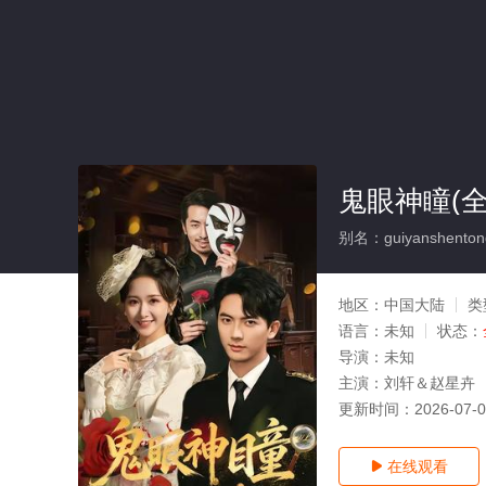
鬼眼神瞳(全
别名：guiyanshenton
地区：
中国大陆
类
语言：
未知
状态：
导演：
未知
主演：
刘轩＆赵星卉
更新时间：
2026-07-
在线观看
