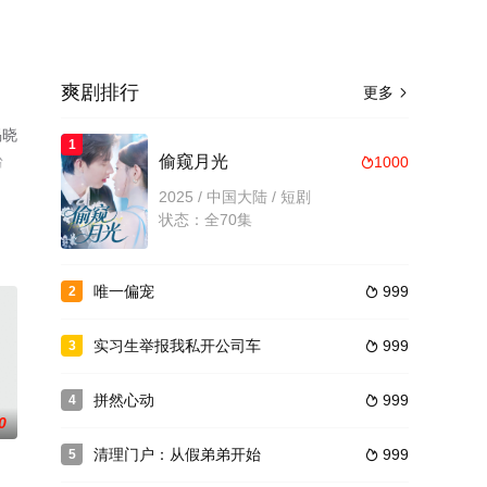
爽剧排行
更多

揭晓
1
台
偷窥月光
1000

2025 / 中国大陆 / 短剧
状态：全70集
唯一偏宠
999
2

实习生举报我私开公司车
999
3

拼然心动
999
4

0
清理门户：从假弟弟开始
999
5
