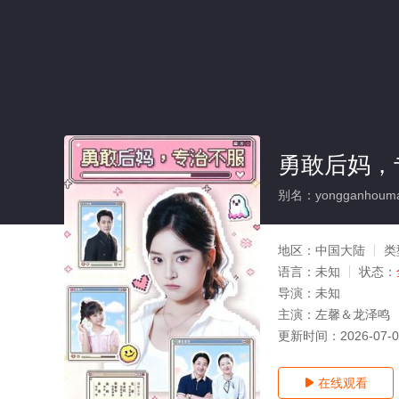
勇敢后妈，
别名：yongganhoumaz
地区：
中国大陆
类
语言：
未知
状态：
导演：
未知
主演：
左馨＆龙泽鸣
更新时间：
2026-07-
在线观看
