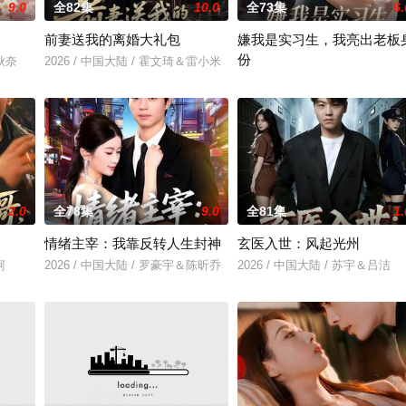
9.0
全82集
10.0
全73集
6.
前妻送我的离婚大礼包
嫌我是实习生，我亮出老板
份
林秋奈
2026 / 中国大陆 / 霍文琦＆雷小米
2026 / 中国大陆 / 沈鸿运＆刘亚
2.0
全78集
9.0
全81集
1.
情绪主宰：我靠反转人生封神
玄医入世：风起光州
柯
2026 / 中国大陆 / 罗豪宇＆陈昕乔
2026 / 中国大陆 / 苏宇＆吕洁