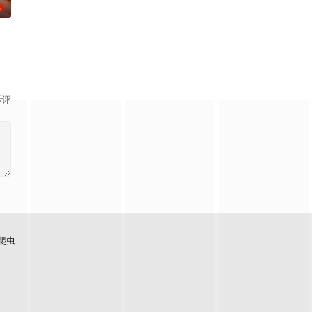
0
影评
爬虫