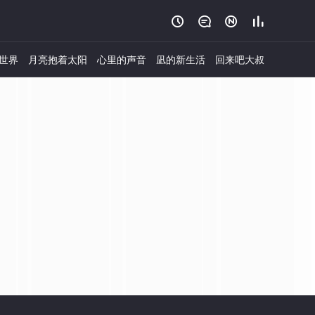




世界
月亮抱着太阳
心里的声音
凪的新生活
回来吧大叔