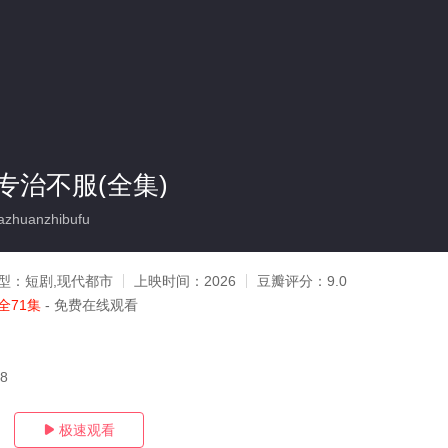
专治不服(全集)
huanzhibufu
型：
短剧,现代都市
上映时间：
2026
豆瓣评分：
9.0
全71集
- 免费在线观看
08
极速观看
