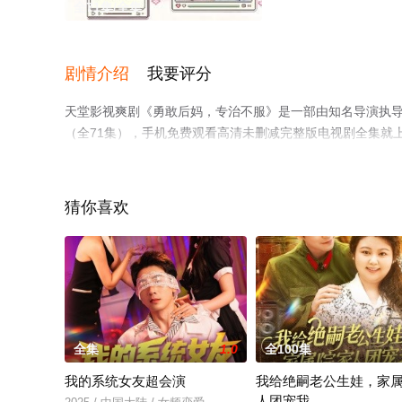
全71集/全集
剧情介绍
我要评分
天堂影视爽剧《勇敢后妈，专治不服》是一部由知名导演执
（全71集），手机免费观看高清未删减完整版电视剧全集就
了解。
猜你喜欢
全集
1.0
全100集
我的系统女友超会演
我给绝嗣老公生娃，家
人团宠我