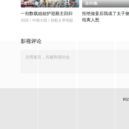
全106集
5.0
全89集
一别数载姐姐护迎殿主回归
拒绝做妾后我成了太子侧
纸离人愁
2026 / 中国大陆 / 孙航＆李明蔚
2026 / 中国大陆 / 短剧
影视评论
RS