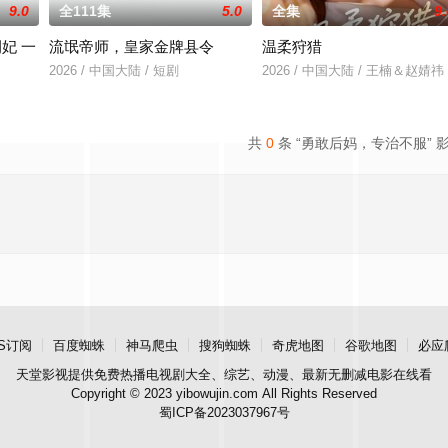
9.0
全111集
5.0
全集
9.
妃 一
流氓帝师，皇家金牌县令
温柔狩猎
2026 / 中国大陆 / 短剧
2026 / 中国大陆 / 王楠＆赵婧祎
共
0
条 “勇敢后妈，专治不服” 
S订阅
百度蜘蛛
神马爬虫
搜狗蜘蛛
奇虎地图
谷歌地图
必应
天堂影视
提供免费热播电视剧大全、综艺、动漫、最新无删减电影在线看
Copyright © 2023 yibowujin.com All Rights Reserved
蜀ICP备2023037967号