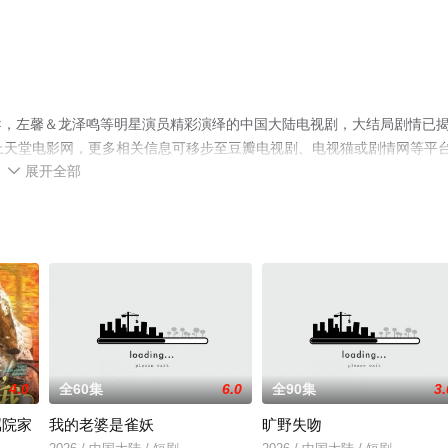
导，左馨＆龙泽鸣等明星演员精彩演绎的中国大陆电视剧，大结局剧情已
上天堂电影网，更多相关信息可移步至豆瓣电视剧、电视猫或剧情网等平
展开全部

4.0
全60集
6.0
全90集
3.
属院家
我的老婆是雀妖
旷野失吻