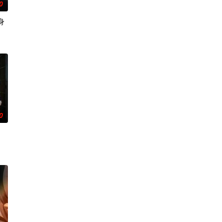
0
身
倩
0