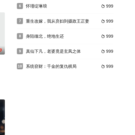
怀瑾绽琳琅
999
6

重生改嫁，我从弃妇到摄政王正妻
999
7

身陷缅北，绝地生还
999
8

0
真仙下凡，老婆竟是玄凤之体
999
9

系统窃财：千金的复仇棋局
999
10
