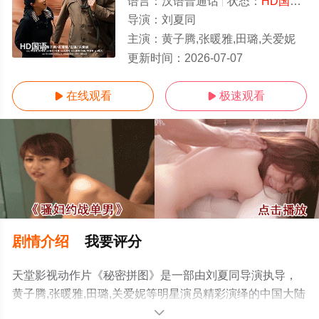
语言：
汉语普通话
状态：
HD国语
-
导演：
刘夏同
主演：
黄子腾,张暖雅,田璐,关爱妮
HD国语
更新时间：
2026-07-07
在线观看
极速观看


剧情介绍
我要评分
天堂影视动作片《秘密拼图》是一部由刘夏同导演执导，
黄子腾,张暖雅,田璐,关爱妮等明星演员精彩演绎的中国大陆
电影，手机免费观看高清未删减完整版电影大全就上天堂
