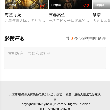
9.0
8.0
HD国语
HD中字
HD国语
海墓寻龙
离群索金
破暗
九星连珠之际，沈万九海墓随岛浮现，引发各方势力觊觎。江湖
一名年轻女子从残暴的亡命团伙手中
大康太师
影视评论
共
0
条 “秘密拼图” 影评
天堂影视
提供免费热播电视剧大全、综艺、动漫、最新无删减电影在线
看
Copyright © 2023 yibowujin.com All Rights Reserved
蜀ICP备2023037967号