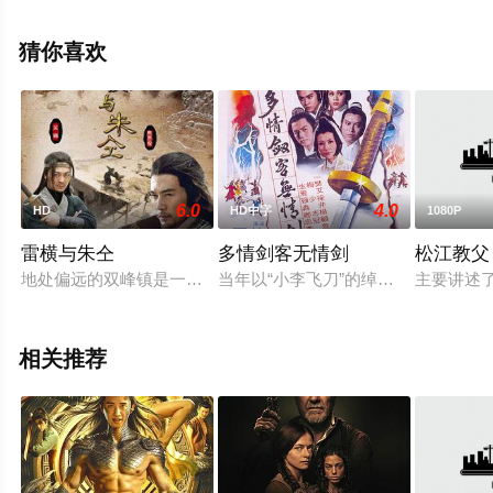
电影网，更多相关信息可移步至豆瓣电影、电视猫或剧情
网等平台了解。
猜你喜欢
6.0
4.0
HD
HD中字
1080P
雷横与朱仝
多情剑客无情剑
松江教父
地处偏远的双峰镇是一个匪患猖獗的蛮荒所在，被称作美髯公的
当年以“小李飞刀”的绰号名震江湖的
主要讲述
相关推荐