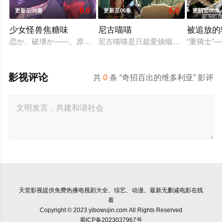
9.0
5.0
更新至06集
更新至06集
更新至06集
少女怪兽焦糖味
尼古喵喵
被追放的
恋か、破壊か――。原因不明の病に悩まされている女子高生・
尼古喵喵是只超爱抽烟的废物兽人！
“重骑士
影视评论
共
0
条 “奇招百出的维多利亚” 影评
天堂影视
提供免费热播电视剧大全、综艺、动漫、最新无删减电影在线
看
Copyright © 2023 yibowujin.com All Rights Reserved
蜀ICP备2023037967号