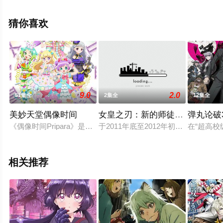
中宏等明星演员精彩演绎的日本动漫，手机免费观看高清
未删减完整版动漫全集就上天堂电影网，更多相关信息可
猜你喜欢
移步至豆瓣动漫、电视猫或剧情网等平台了解。
9.0
2.0
51集全
2集全
12集全
美妙天堂偶像时间
女皇之刃：新的师徒、新的战斗
弹丸论破3
《偶像时间Pripara》是根据龙之子X东宇A&E公司联合出的电
于2011年底至2012年初发售的两卷O
在“超高
相关推荐