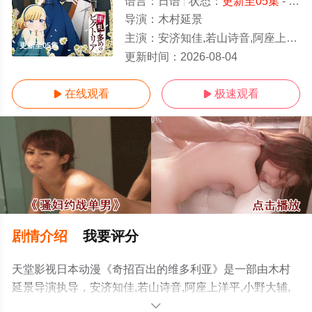
语言：
日语
状态：
更新至05集
- 免费在线观看
导演：
木村延景
主演：
安济知佳,若山诗音,阿座上洋平,小野大辅,潘惠美,古川慎,逢坂良太,小野贤章,野岛健儿,秋保佐永子,家中
更新至05集
更新时间：
2026-08-04
在线观看
极速观看


剧情介绍
我要评分
天堂影视日本动漫《奇招百出的维多利亚》是一部由木村
延景导演执导，安济知佳,若山诗音,阿座上洋平,小野大辅,
潘惠美,古川慎,逢坂良太,小野贤章,野岛健儿,秋保佐永子,家
