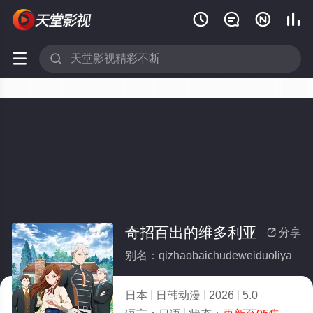






奇招百出的维多利亚
分享

别名：qizhaobaichudeweiduoliya
日本
日韩动漫
2026
5.0