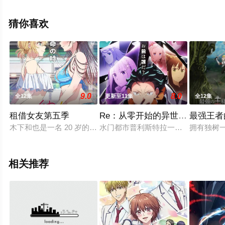
漫全集就上天堂电影网，更多相关信息可移步至豆瓣动
漫、电视猫或剧情网等平台了解。
猜你喜欢
9.0
8.0
全12集
更新至11集
全12集
租借女友第五季
Re：从零开始的异世界生活第四
最强王者
木下和也是一名 20 岁的大学失败生。他好不容易亲了女友一
水门都市普利斯特拉一战中，昴一行艰
拥有独树
相关推荐