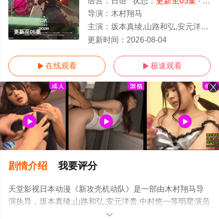
语言：
日语
状态：
更新至05集
- 免费在线观看
导演：
木村翔马
主演：
坂本真绫,山路和弘,安元洋贵,中村悠一
更新至05集
更新时间：
2026-08-04
在线观看
极速观看


剧情介绍
我要评分
天堂影视日本动漫《新攻壳机动队》是一部由木村翔马导
演执导，坂本真绫,山路和弘,安元洋贵,中村悠一等明星演员
精彩演绎的日本动漫，手机免费观看高清未删减完整版动
