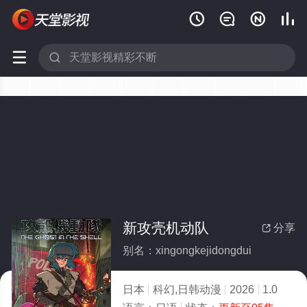






新攻壳机动队
分享

别名：xingongkejidongdui
日本
科幻,日韩动漫
2026
1.0