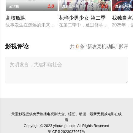
1.0
9.0
全12集
更新至07集
更新至05集
高校舰队
花样少男少女 第二季
我独自盗
故事发生在遥远的未来，彼时，大陆板块的活动令海水渐渐淹没
在第二季中，通过修学旅行和舞会等
2025
影视评论
共
0
条 “新攻壳机动队” 影评
天堂影视
提供免费热播电视剧大全、综艺、动漫、最新无删减电影在线
看
Copyright © 2023 yibowujin.com All Rights Reserved
蜀ICP备2023037967号