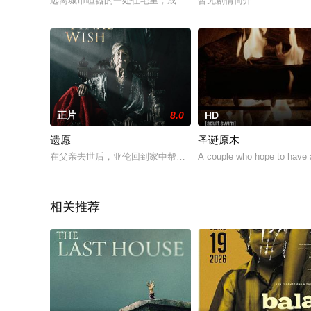
远离城市喧嚣的一处住宅里，成年女子安娜·卢克（贝丝·涅斯格拉夫 Beth 
暂无剧情简介
正片
8.0
HD
遗愿
圣诞原木
在父亲去世后，亚伦回到家中帮助他悲痛欲绝的母亲，并直面他的过
A couple who hope to have 
相关推荐