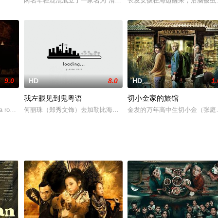
Riesgraf 饰）和哥哥科纳德（Timothy T. McKinney 饰）。哥哥身患
两名年轻混混成立了一家名为"清洁专家"的小公司，企图通过精密骗
长发女孩在海边醒来，后脑被虫
9.0
HD
8.0
HD
1.
我左眼见到鬼粤语
切小金家的旅馆
去，而在处理后事的过程中，他发现了一个神秘的骨灰龛，而这背后还隐藏着更加
a romantic weekend book an innocent Airbnb, unaware of the
何丽珠（郑秀文饰）去加勒比海度假，遇上了一名相貌堂堂知书识礼
金发的万年高中生切小金（张庭瑚