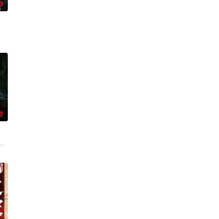
0
方设法联手求生，打破这间禁锢生命的困局。
追寻，更是他探寻身世真相、寻求内心释怀的过程。
。20年后寻宝队成员周西川和周嫣然、乐明为寻找神秘宝藏归还国家深入古
0
三炸出来。里莎没得选，只能重开通灵能力，召回
—她对新生儿产生了不为人知的猜疑，而乔恩对此一无所知。随着她独自面对
鬼点名要命！一幕幕“连环鬼杀”怵目惊心，令人胆寒！时局动荡，冤魂游离，
国海岸，开启步入社会前的最后一场冒险，慕名报名了名为 “恶魔之口” 的偏