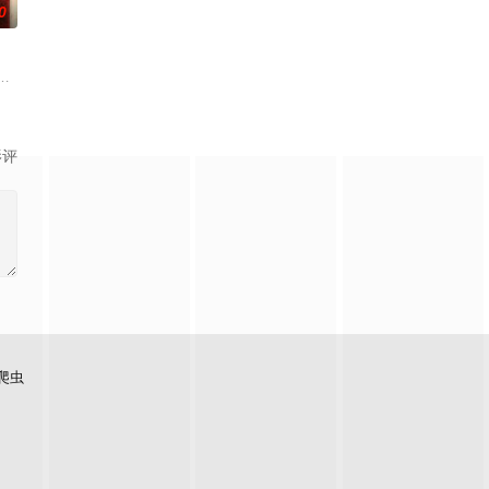
0
为她得知了哥哥马修神秘死亡的消息。萨姆与她体贴的丈夫布雷迪、关系疏远的
坠崖后闯入隐秘古宅求救，得男主人石桥留宿，却陷入更恐怖的诡异事件，包
影评
爬虫