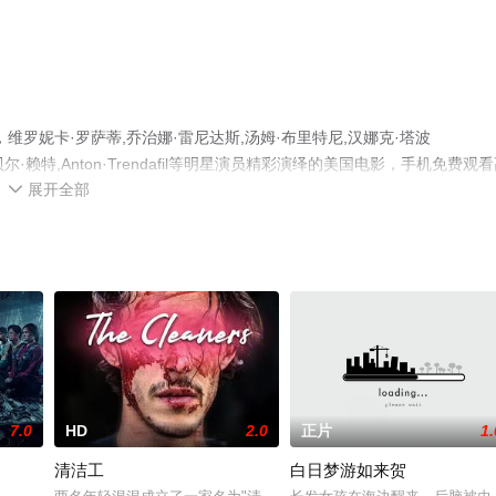
罗妮卡·罗萨蒂,乔治娜·雷尼达斯,汤姆·布里特尼,汉娜克·塔波
·贝尔·赖特,Anton·Trendafil等明星演员精彩演绎的美国电影，手机免费观
展开全部
移步至豆瓣电影、电视猫或剧情网等平台了解。

7.0
HD
2.0
正片
1.
清洁工
白日梦游如来贺