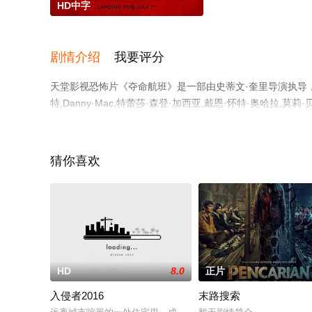
HD中字
剧情介绍
我要评分
天堂影视恐怖片《夺命航班》是一部由史蒂文·奎里导演执导，维
特,Danny·Mac,特蕾莎·森登·加西亚,戴恩·怀特·奥哈拉,莫莉
清未删减完整版电影大全就上天堂电影网，更多相关信息可
猜你喜欢
HD
8.0
正片
入侵者2016
末路搜索