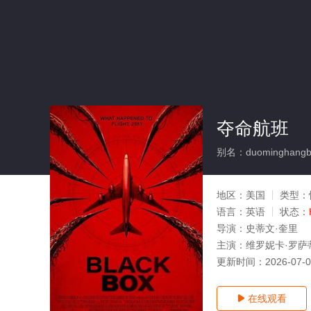
夺命航班
别名：duominghangb
地区：
美国
类型：
语言：
英语
状态：
导演：
史蒂文·奎里
主演：
维罗妮卡·罗萨蒂
更新时间：
2026-07-
在线观看
