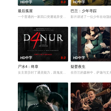
HD中字
9.0
HD中字
最后孤屋
巴兰：少年寻踪
一个普通的一家四口突遭诡异变故，被困在自家房屋中超过 100
影片讲述了一位少年在动荡
HD中字
9.0
HD中字
尸水4：终章
疑婴夜生
女主里莎封了通灵能力，跟鬼友断联多年，就想安安稳稳陪妹妹
在芬兰的森林中，萨迦与丈