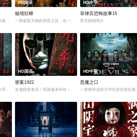
5.0
HD国语
3.0
HD中字
10.
秘境狂蟒
菲律宾恐怖故事15
0 天无法出门。在资源消耗殆尽与未知神秘威胁的双重逼迫下，一家人必须想
的童年中长大，母亲又突然失踪后，他踏上了寻母之旅。这不仅是对母亲下落的
一群盗取文物的罪恶之徒，在一次盗宝途中遇到神秘事件集体神秘消失
暂无剧情简介
5.0
HD国语
9.0
HD中字
8.
密案1922
恶魔之口
结婚。结果妹妹在老剧院求婚后直接被邪灵缠上，整个人性情大变，怪事接二连
夫乔恩迎来了为人父母的新篇章。然而萨迦的喜悦被一股令人发寒的疑惧笼罩—
女鬼暗夜复活！民国鬼杀夺命！白米埋尸噬魂杀，鬼刃穿腹斩灵杀，女
一群刚毕业的大学生好友前往泰