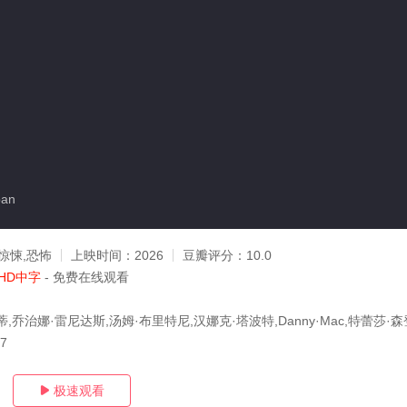
an
惊悚,恐怖
上映时间：
2026
豆瓣评分：
10.0
HD中字
- 免费在线观看
,乔治娜·雷尼达斯,汤姆·布里特尼,汉娜克·塔波特,Danny·Mac,特蕾莎·森
07
极速观看
