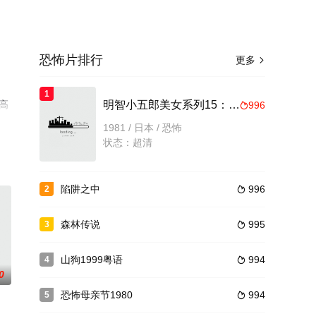
恐怖片排行
更多

1
看高
明智小五郎美女系列15：镜地狱的美女江户川乱步的影男
996

1981 / 日本 / 恐怖
状态：超清
陷阱之中
996
2

森林传说
995
3

山狗1999粤语
994
4

0
恐怖母亲节1980
994
5
