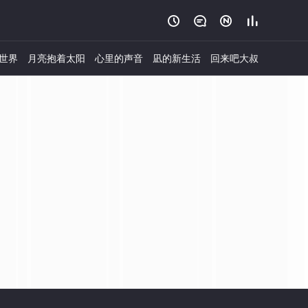




世界
月亮抱着太阳
心里的声音
凪的新生活
回来吧大叔