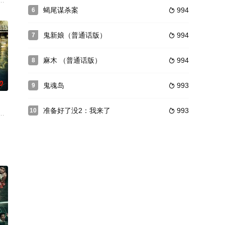
重病，
局欺诈富裕户主。在一连串厄运之后，他们急于实施迄今为止最大的骗局。但他
螫得难受，只好求助理容院。卷发男孩在家中醒来，为庆祝老婆怀孕而出门订
蝎尾谋杀案
994
6

鬼新娘（普通话版）
994
7

麻木 （普通话版）
994
8

0
鬼魂岛
993
9

准备好了没2：我来了
993
10

可怕的东西.....
的男子，虽然才相识7天，二人还是闪电结婚。然而好景不长，男子在潜水中不
 饰），在“第五年”高中生活的第一天，阴错阳差救了绰号小公主的徐立汉(洪