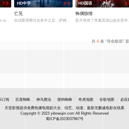
7.0
HD中字
2.0
HD国语
6.
亡兄
怖偶惊情
会以他们最想要的那个人——也就是彼此——的样子出现。
rs who enter a cash-prize endurance challenge at the Val
在试图埋葬过去多年之后，萨姆被迫回到了她空荡荡的童年故居，因
影片讲述了李夏芸深山徒步意外
共
0
条 “夺命航班” 
S订阅
百度蜘蛛
神马爬虫
搜狗蜘蛛
奇虎地图
谷歌地图
必应
天堂影视
提供免费热播电视剧大全、综艺、动漫、最新无删减电影在线看
Copyright © 2023 yibowujin.com All Rights Reserved
蜀ICP备2023037967号