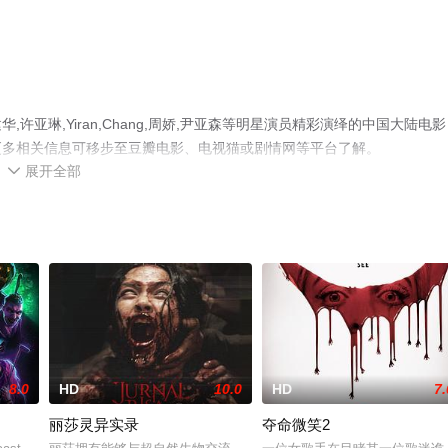
亚琳,Yiran,Chang,周娇,尹亚森等明星演员精彩演绎的中国大陆电影
更多相关信息可移步至豆瓣电影、电视猫或剧情网等平台了解。
展开全部

8.0
HD
10.0
HD
7.
丽莎灵异实录
夺命微笑2