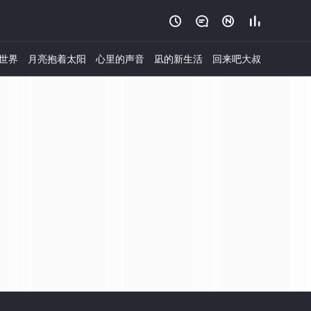




世界
月亮抱着太阳
心里的声音
凪的新生活
回来吧大叔