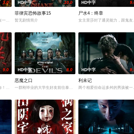
3.0
HD中字
10.0
HD中字
9.
菲律宾恐怖故事15
尸水4：终章
他踏上了寻母之旅。这不仅是对母亲下落的追寻，更是他探寻身世真相、寻求内
在一次盗宝途中遇到神秘事件集体神秘消失。20年后寻宝队成员周西川和周嫣
暂无剧情简介
女主里莎封了通灵能力，跟鬼友
9.0
HD中字
8.0
HD中字
8.
恶魔之口
利未记
而萨迦的喜悦被一股令人发寒的疑惧笼罩——她对新生儿产生了不为人知的猜疑
命！白米埋尸噬魂杀，鬼刃穿腹斩灵杀，女鬼点名要命！一幕幕“连环鬼杀”怵
一群刚毕业的大学生好友前往泰国海岸，开启步入社会前的最后一场冒
两个相爱但命运多舛的男孩被一