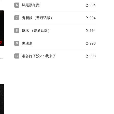
：鬼影实录》的形式呈现恐怖事件。
异自尽后，身边开始出现各种奇怪的微笑现象，其歌迷纷纷精神失常，开始疯
蝎尾谋杀案
994
6

表演的时候，演员们开始被一个可怕的灵体复仇
鬼新娘（普通话版）
994
7

麻木 （普通话版）
994
8

0
鬼魂岛
993
9

准备好了没2：我来了
993
10

，七口之家还没来得及享受新生活，离奇的灾难和诡异的事件接连发生。一切都
演作品《二号陪审员》，讲述一个谋杀案件陪审团的成员怀疑他自己跟受害者的