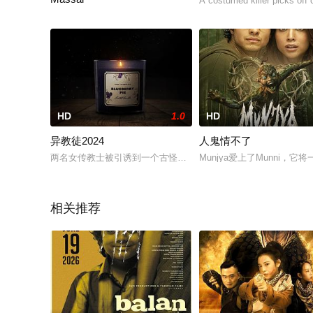
A costumed killer picks off 
取材于印尼的真实故事，在2016年的夏天一群学生正在参加夏
HD
1.0
HD
异教徒2024
人鬼情不了
两名女传教士被引诱到一个古怪危险的男人家里，试图改变他的
Munjya爱上了Munni，
相关推荐