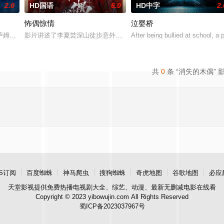
2.0
HD国语
6.0
HD中字
2.
怖偶惊情
泣婴桥
challenge at the Val
萨姆被迫回到了她空荡荡的童年故居，因为她得知了哥哥马修神秘死亡的消息。
影片讲述了李夏芸深山徒步意外坠崖后闯入隐秘古宅求救，得男主人
After being bullied at school, a
共
0
条 “消失的木偶” 
S订阅
百度蜘蛛
神马爬虫
搜狗蜘蛛
奇虎地图
谷歌地图
必应
天堂影视
提供免费热播电视剧大全、综艺、动漫、最新无删减电影在线看
Copyright © 2023 yibowujin.com All Rights Reserved
蜀ICP备2023037967号