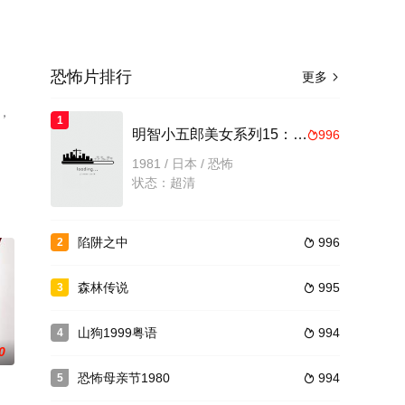
恐怖片排行
更多

，
1
明智小五郎美女系列15：镜地狱的美女江户川乱步的影男
996

1981 / 日本 / 恐怖
状态：超清
陷阱之中
996
2

森林传说
995
3

山狗1999粤语
994
4

0
恐怖母亲节1980
994
5
