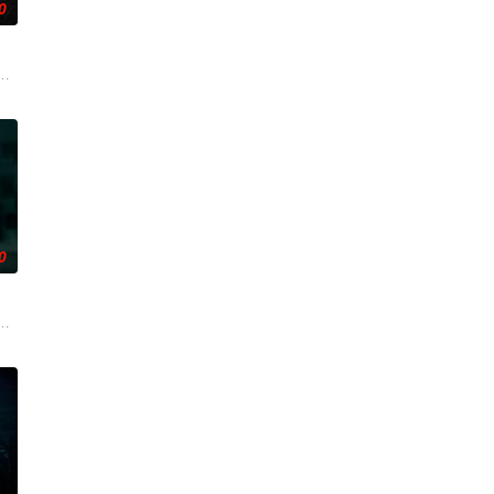
0
心释怀的过程。
然、乐明为寻找神秘宝藏归还国家深入古楼兰无人区沙漠腹地，在神秘外星陨石
断联多年，就想安安稳稳陪妹妹结婚。结果妹妹在老剧院求婚后直接被邪灵缠
0
，而乔恩对此一无所知。随着她独自面对这令人不
目惊心，令人胆寒！时局动荡，冤魂游离，怨灵四散。名流豪绅接连遭遇鬼灭之
险，慕名报名了名为 “恶魔之口” 的偏远洞穴潜水游览。此前的反常风暴将海
个暴力的存在所纠缠，这个存在会以他们最想要的那个人——也就是彼此——