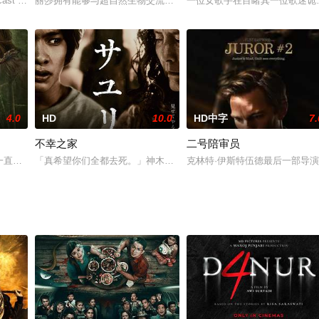
cast members of a Halloween haunt attraction, bringing th
丽莎拥有能够与超自然生物交流的超能力。这部电影将以类似《灵动
一位女歌手在目睹其一位歌迷诡
令营活动，但是到了夏令营的第三天，开始发生很多离奇的事情，就在当晚话剧
4.0
HD
10.0
HD中字
7.
不幸之家
二号陪审员
信仰，开启了一场猫捉老鼠的游戏
它将一直追逐她，绝不放弃
「真希望你们全都去死。」神木一家终于搬进了梦想中的新家。然而
克林特·伊斯特伍德最后一部导