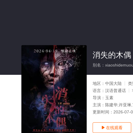
消失的木偶
别名：xiaoshidemuo
地区：
中国大陆
类
语言：
汉语普通话
导演：
玉素
主演：
陈建华,许亚琳,Y
更新时间：
2026-07-
在线观看
