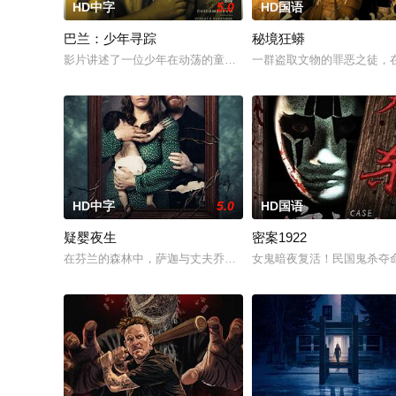
HD中字
5.0
HD国语
巴兰：少年寻踪
秘境狂蟒
影片讲述了一位少年在动荡的童年中长大，母亲又突然失踪后，
一群盗取文物的罪恶之徒，
HD中字
5.0
HD国语
疑婴夜生
密案1922
在芬兰的森林中，萨迦与丈夫乔恩迎来了为人父母的新篇章。然
女鬼暗夜复活！民国鬼杀夺