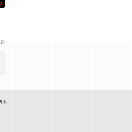
0
萨姆与她体贴的丈夫布雷迪、关系疏远的兄弟诺兰以及他们的同父异母妹妹梅
石桥留宿，却陷入更恐怖的诡异事件，包括布偶自行移动和夜半啼哭，石桥似乎
 pregnant teen's family sets out to move from the
影评
爬虫