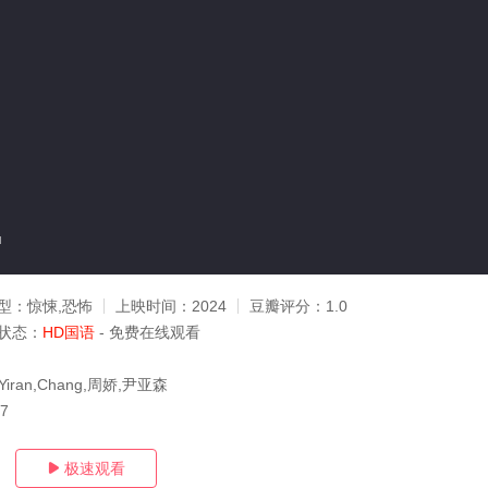
u
型：
惊悚,恐怖
上映时间：
2024
豆瓣评分：
1.0
状态：
HD国语
- 免费在线观看
iran,Chang,周娇,尹亚森
07
极速观看
