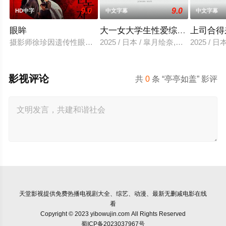
9.0
9.0
HD中字
中文字幕
中文字幕
眼眸
大一女大学生性爱综艺视频
上司合得
摄影师徐珍因遗传性眼病，视力正在一天天衰退。双胞胎妹妹徐
2025 / 日本 / 皐月绘奈,水田贤治
2025 / 
影视评论
共
0
条 “亭亭如盖” 影评
天堂影视
提供免费热播电视剧大全、综艺、动漫、最新无删减电影在线
看
Copyright © 2023 yibowujin.com All Rights Reserved
蜀ICP备2023037967号