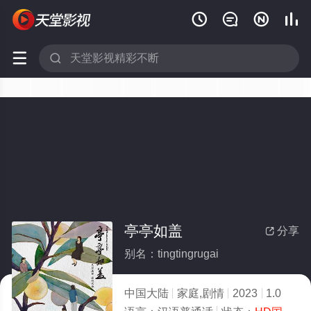






亭亭如盖
分享

别名：tingtingrugai
中国大陆
家庭,剧情
2023
1.0