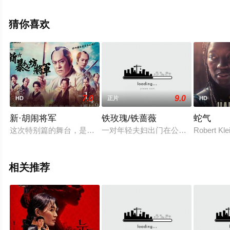
全就上天堂电影网，更多相关信息可移步至豆瓣电影、电
视猫或剧情网等平台了解。
猜你喜欢
7.0
9.0
HD
正片
HD
新·胡闹将军
铁玫瑰/铁蔷薇
蛇气
这次特别篇的舞台，是吉宗治世20多年后的江户城。原创系列
一对年轻夫妇出门在公墓里散步，当夜
Robert Kle
相关推荐