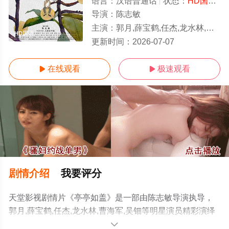
语言：
汉语普通话
状态：
HD国语
-
导演：
陈志敏
主演：
郭月,薛宝鹤,任杰,龙水林,曹海军,吴钿
HD国语
更新时间：
2026-07-07
在线观看
极速观看


剧情介绍
我要评分
天堂影视剧情片《亭亭如盖》是一部由陈志敏导演执导，
郭月,薛宝鹤,任杰,龙水林,曹海军,吴钿等明星演员精彩演绎
的中国大陆电影，手机免费观看高清未删减完整版电影大
