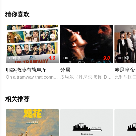
全就上天堂电影网，更多相关信息可移步至豆瓣电影、电
视猫或剧情网等平台了解。
猜你喜欢
4.0
9.0
HD中字
HD
HD中字
耶路撒冷有轨电车
分居
赤足皇帝
On a tramway that connects several of Jerusalem's neighborhood
皮埃尔（丹尼尔·奥图 Daniel Aute
比利时国
相关推荐