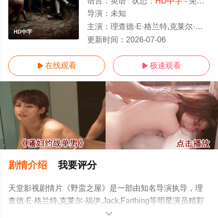
语言：
英语
状态：
HD中字
- 免费在线观看
导演：
未知
主演：
理查德·E·格兰特,克莱尔·福伊,Jack,Farthing
HD中字
更新时间：
2026-07-06
在线观看
极速观看


剧情介绍
我要评分
天堂影视剧情片《野蛮之屋》是一部由知名导演执导，理
查德·E·格兰特,克莱尔·福伊,Jack,Farthing等明星演员精彩
演绎的英国电影，手机免费观看高清未删减完整版电影大
