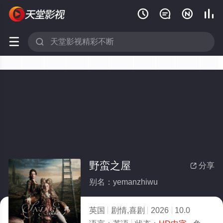






野蛮之屋
分享

别名：yemanzhiwu
英国
剧情,喜剧
2026
10.0