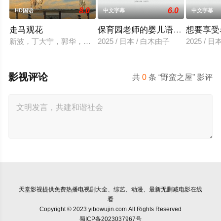
8.0
6.0
HD国语
中文字幕
中文字幕
走马观花
保育园老师的婴儿语让人超兴奋
想要享受
新波，丁大宁，郭华，程一木他们毕业于同一所大学。他们和很多
2025 / 日本 / 白木由子
2025 / 
影视评论
共
0
条 “野蛮之屋” 影评
天堂影视
提供免费热播电视剧大全、综艺、动漫、最新无删减电影在线
看
Copyright © 2023 yibowujin.com All Rights Reserved
蜀ICP备2023037967号