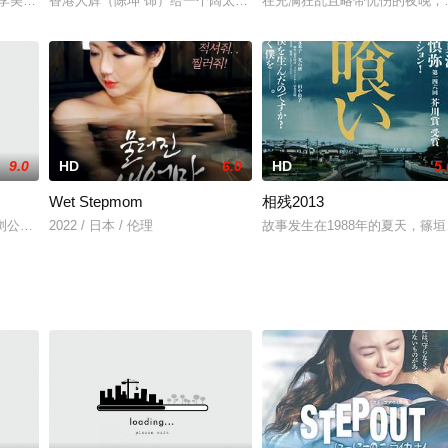
（李美妍 饰）是相识多年的好友，然而，两人的性格和生活境遇却截然相反。
香港人辉（陈坤 饰）给一个阔太李太当司机，他娶了一个深圳女人婷
在充满狂乱且略带忧伤的夜晚，一
9.0
HD
6.0
HD
5.
Wet Stepmom
相残2013
波洛（肯尼思·布拉纳 Kenneth Branagh 饰）在东方快车上巧破一桩
田浏公平（冈田准一饰）每天都在经营理发店的父亲那儿帮忙。某日，在健康诊
2022 / 日本 / 伦理
故事发生在1988年的夏天，