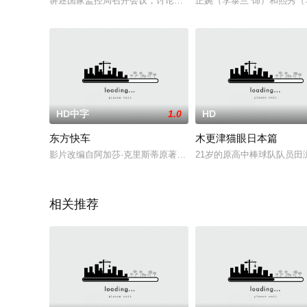
讲述国家监控局召开会议，讨论应否除去一名党员之党籍。
正婉（李泰兰 饰）和熙秀
HD中字
1.0
HD
东方快车
木更津猫眼日本篇
影片改编自阿加莎·克里斯蒂原著小说《东方快车谋杀案》，讲述大侦探
21岁的原高中棒球队队员
相关推荐