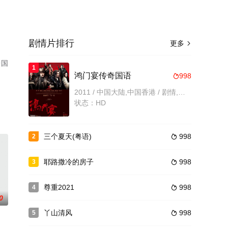
剧情片排行
更多

中国
1
。
鸿门宴传奇国语
998

2011 / 中国大陆,中国香港 / 剧情,动作,历史,古装
状态：HD
三个夏天(粤语)
998
2

耶路撒冷的房子
998
3

尊重2021
998
4

0
丫山清风
998
5
