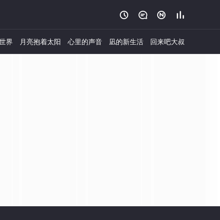




世界
月亮抱着太阳
心里的声音
凪的新生活
回来吧大叔