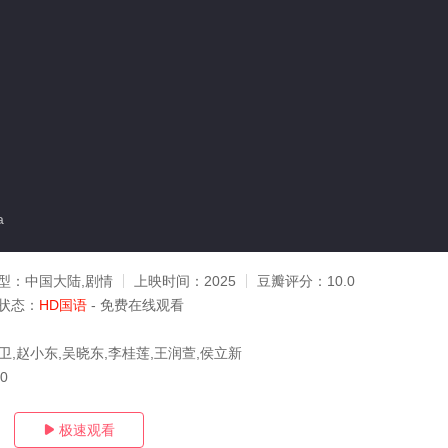
a
型：
中国大陆,剧情
上映时间：
2025
豆瓣评分：
10.0
状态：
HD国语
- 免费在线观看
卫,赵小东,吴晓东,李桂莲,王润萱,侯立新
10
极速观看
