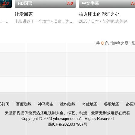
2.0
HD国语
7.0
中文字幕
7.
让爱回家
插入即出的湿润之处
中，牵引出“婴胎报仇”，“娘娘索命”等一连串妖异事件，张天盛虽被种种诡怪
一起离奇的神像杀人事件，勘案过程中，牵引出“婴胎报仇”，“娘娘索命”等
电影讲述了一个放羊人吴鑫，为两只羊和他人发生冲突，失手将对方
2025 / 日本 / 艾莲娜,志美健
共
0
条 “蝉鸣之夏” 
S订阅
百度蜘蛛
神马爬虫
搜狗蜘蛛
奇虎地图
谷歌地图
必应
天堂影视
提供免费热播电视剧大全、综艺、动漫、最新无删减电影在线看
Copyright © 2023 yibowujin.com All Rights Reserved
蜀ICP备2023037967号