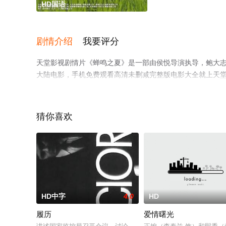
HD国语
剧情介绍
我要评分
天堂影视剧情片《蝉鸣之夏》是一部由侯悦导演执导，鲍大志,张
大陆电影，手机免费观看高清未删减完整版电影大全就上天
猜你喜欢
HD中字
4.0
HD
履历
爱情曙光