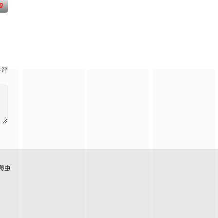
0
幻象阻碍，却坚信这是藏在迷信后的人为诡计
一连串妖异事件，张天盛虽被种种诡怪幻象阻碍，却坚信这是藏在迷信后的人为诡
打死，被判处无期徒刑后，吴鑫在监狱的十几年间，一直表现良好，因吴鑫曾居
影评
爬虫