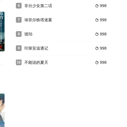
正婉至今未婚，因为她享受着一段又一段恋情带给她的新鲜感和刺激感，她热心
（田原 饰），两人已经有了一个女孩，但是婷又怀上了二胎，为了不用交超生
对夫妇痛失可爱的幼子尼克。这件事给他们以莫大的打击，也让这段原本便矛盾暗生的
非分少女第二话
998
6

埃菲尔铁塔迷案
998
7

琥珀
998
8

0
印第安追逐记
998
9

不能说的夏天
998
10

谋杀奇案的故事。波洛乘上东方
断书中突然被医生宣告他的寿命其实仅剩半年，万念俱灰的他于是想趁死前使坏
篠垣远马（菅田将晖饰）是一名普通的高中二年级男生，很早之前，母亲仁子（