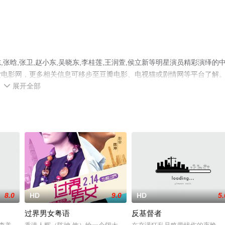
晗,张卫,赵小东,吴晓东,李桂莲,王润萱,侯立新等明星演员精彩演绎的
堂电影网，更多相关信息可移步至豆瓣电影、电视猫或剧情网等平台了解
展开全部

8.0
HD
9.0
HD
5.
过界男女粤语
反基督者