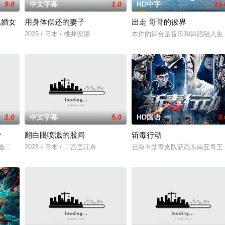
9.0
中文字幕
1.0
HD中字
10.
已婚女
用身体偿还的妻子
出走 哥哥的彼界
2025 / 日本 / 桃井安娜
本作的舞台是音乐和舞蹈融入生
1.0
中文字幕
5.0
HD国语
9.
爱
翻白眼喷溅的股间
斩毒行动
川金二
2025 / 日本 / 二宫里江奈
云海市禁毒支队获悉东南亚毒王