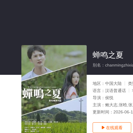
蝉鸣之夏
别名：chanmingzhixi
地区：
中国大陆
类
语言：
汉语普通话
导演：
侯悦
主演：
鲍大志,张晗,张
更新时间：
2026-06-
在线观看
