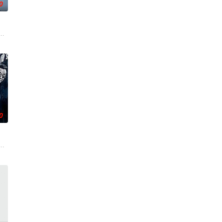
0
活的冲绳。与母亲朱音、妹妹舞一起生活的照屋踊，憧憬舞蹈学校的丽莎，开
0
廖爷将携600余公斤毒品来云交易，火速成立“斩毒行动”专案组，借调警员安