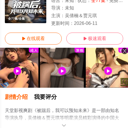
语言：
未知
状态：
全77集
- 免费在线观看
导演：
未知
主演：
吴倩楠＆贾元琪
全77集/全集
更新时间：
2026-06-11
在线观看
极速观看


剧情介绍
我要评分
天堂影视爽剧《被踹后，我可以预知未来》是一部由知名
导演执导，吴倩楠＆贾元琪等明星演员精彩演绎的中国大
陆电视剧，大结局剧情已揭晓（全77集），手机免费观看
