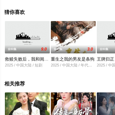
高清未删减完整版电视剧全集就上天堂电影网，更多相关
信息可移步至豆瓣电视剧、电视猫或剧情网等平台了解。
猜你喜欢
9.0
3.0
全80集
全43集
全80集
救赎失败后，我和闺蜜离开了
重生之我的男友是条狗
王牌归正
2025 / 中国大陆 / 短剧
2025 / 中国大陆 / 年代穿越
2025 / 
相关推荐