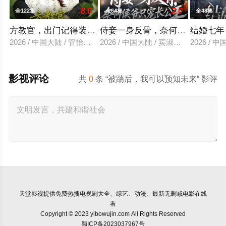
8.0
2.0
全122集
全64集
全48集
方教官，出门记得装不熟
侍妾一身反骨，奈何侯爷只宠长
结婚七年
2026 / 中国大陆 / 管怡欣＆鲍李宁＆江路祺
2026 / 中国大陆 / 宾淑贤＆刘泳辰
2026 /
影视评论
共
0
条 “被踹后，我可以预知未来” 影评
天堂影视
提供免费热播电视剧大全、综艺、动漫、最新无删减电影在线
看
Copyright © 2023 yibowujin.com All Rights Reserved
蜀ICP备2023037967号