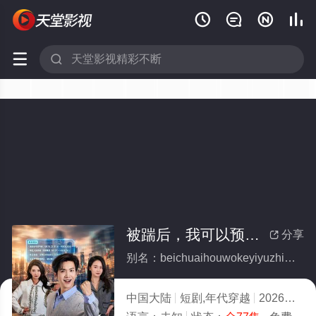






被踹后，我可以预知未来(全集)
分享

别名：beichuaihouwokeyiyuzhiweilai
中国大陆
短剧,年代穿越
2026
8.0