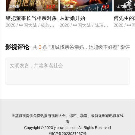
10.0
9.0
全65集
全71集
全72集
错把董事长当相亲对象
从新婚开始
傅先生的
2026 / 中国大陆 / 杨欣芮＆滕林＆马治邦
2026 / 中国大陆 / 陈瑞丰＆郑晨雨
2026 /
影视评论
共
0
条 “进城找亲爸亲妈，她超级不好惹” 影评
天堂影视
提供免费热播电视剧大全、综艺、动漫、最新无删减电影在线
看
Copyright © 2023 yibowujin.com All Rights Reserved
蜀ICP备2023037967号