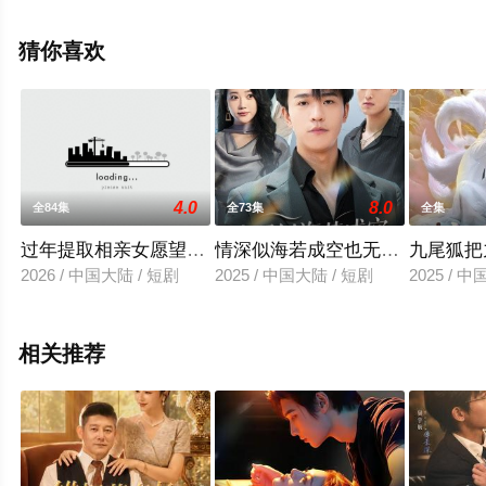
观看高清未删减完整版电视剧全集就上天堂电影网，更多
相关信息可移步至豆瓣电视剧、电视猫或剧情网等平台了
猜你喜欢
解。
4.0
8.0
全84集
全73集
全集
过年提取相亲女愿望，我成首富
情深似海若成空也无风雨也无晴
九尾狐把
2026 / 中国大陆 / 短剧
2025 / 中国大陆 / 短剧
2025 / 
相关推荐