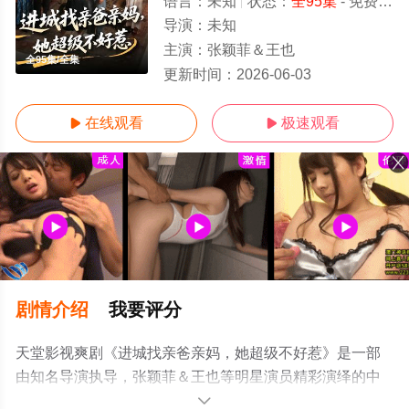
语言：
未知
状态：
全95集
- 免费在线观看
导演：
未知
主演：
张颖菲＆王也
全95集/全集
更新时间：
2026-06-03
在线观看
极速观看


剧情介绍
我要评分
天堂影视爽剧《进城找亲爸亲妈，她超级不好惹》是一部
由知名导演执导，张颖菲＆王也等明星演员精彩演绎的中
国大陆电视剧，大结局剧情已揭晓（全95集），手机免费
