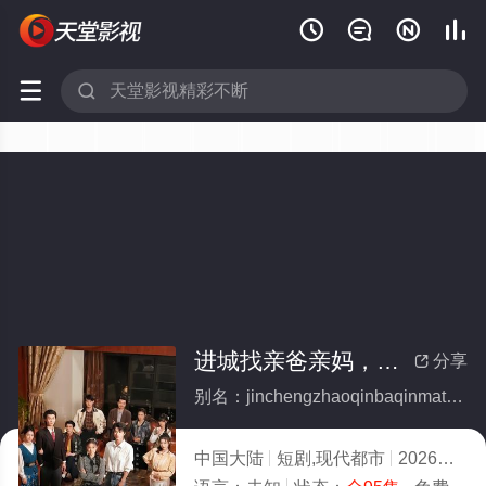






进城找亲爸亲妈，她超级不好惹(全集)
分享

别名：jinchengzhaoqinbaqinmatachaojibuhaore
中国大陆
短剧,现代都市
2026
2.0