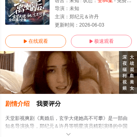
语言：
未知
状态：
全84集
- 免费在线观看
导演：
未知
主演：
郑纪元＆许丹
全84集/全集
更新时间：
2026-06-03
在线观看
极速观看


剧情介绍
我要评分
天堂影视爽剧《离婚后，玄学大佬她高不可攀》是一部由
知名导演执导，郑纪元＆许丹等明星演员精彩演绎的中国
大陆电视剧，大结局剧情已揭晓（全84集），手机免费观
