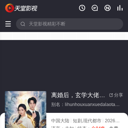






离婚后，玄学大佬她高不可攀(全集)
分享

别名：lihunhouxuanxuedalaotagaobukepan
中国大陆
短剧,现代都市
2026
9.0