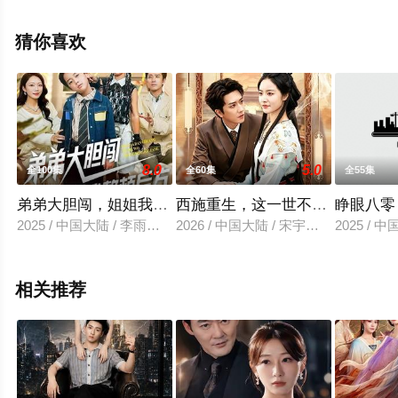
看高清未删减完整版电视剧全集就上天堂电影网，更多相
关信息可移步至豆瓣电视剧、电视猫或剧情网等平台了
猜你喜欢
解。
8.0
5.0
全100集
全60集
全55集
弟弟大胆闯，姐姐我整顿后方
西施重生，这一世不为棋子
睁眼八零
2025 / 中国大陆 / 李雨桐&刘萧闻
2026 / 中国大陆 / 宋宇博＆白雪茹
2025 / 
相关推荐