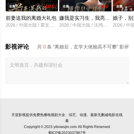
10.0
6.0
全集
全集
全集
前妻送我的离婚大礼包
嫌我是实习生，我亮出老板身份
娘子，别
2026 / 中国大陆 / 霍文琦＆雷小米
2026 / 中国大陆 / 沈鸿运＆刘亚倩
2026 / 
影视评论
共
0
条 “离婚后，玄学大佬她高不可攀” 影评
天堂影视
提供免费热播电视剧大全、综艺、动漫、最新无删减电影在线
看
Copyright © 2023 yibowujin.com All Rights Reserved
蜀ICP备2023037967号