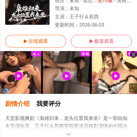
语言：
未知
状态：
全70集
- 免费在线观看
导演：
未知
主演：
王子行＆苏西
全70集/全集
更新时间：
2026-06-03
在线观看
极速观看


剧情介绍
我要评分
天堂影视爽剧《枭雄归来，龙头位置我来坐》是一部由知
名导演执导，王子行＆苏西等明星演员精彩演绎的中国大
陆电视剧，大结局剧情已揭晓（全70集），手机免费观看
