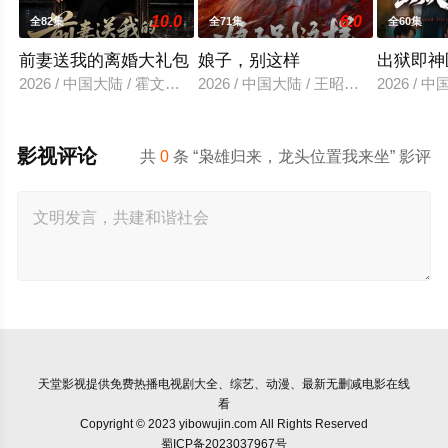
10.0
6.0
全82集
全71集
全60集
前妻送我的离婚大礼包
娘子，别这样
出狱即神
2026 / 中国大陆 / 霍文琦＆雷小米
2026 / 中国大陆 / 王昭＆恩璟
2026 /
影视评论
共
0
条 “枭雄归来，龙头位置我来坐” 影评
天堂影视
提供免费热播电视剧大全、综艺、动漫、最新无删减电影在线
看
Copyright © 2023 yibowujin.com All Rights Reserved
蜀ICP备2023037967号