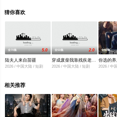
高清未删减完整版电视剧全集就上天堂电影网，更多相关
信息可移步至豆瓣电视剧、电视猫或剧情网等平台了解。
猜你喜欢
5.0
2.0
全70集
全50集
全80集
陆夫人来自苗疆
穿成废柴我靠残疾老婆逆风翻盘
你选的养
2026 / 中国大陆 / 短剧
2026 / 中国大陆 / 短剧
2026 / 
相关推荐