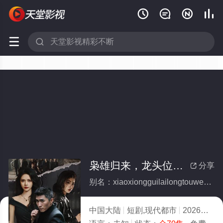






枭雄归来，龙头位置我来坐(全集)
分享

别名：xiaoxiongguilailongtouweizhiwolaizuo
中国大陆
短剧,现代都市
2026
2.0