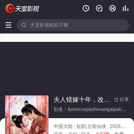






夫人错嫁十年，改嫁皇室子凭母贵(全集)
分享

别名：furencuojiashiniangaijiahuangshizipingmugui
中国大陆
短剧,古装仙侠
2026
10.0