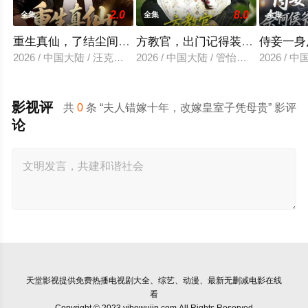
2.0
8.0
全集
全集
全集
重生真仙，了结尘间恩怨
方教官，出门记得装不熟
侍妾一身
2026 / 中国大陆 / 汪克强＆田诗园
2026 / 中国大陆 / 管怡欣＆鲍李宁＆
2026 /
影视评
共
0
条 “夫人错嫁十年，改嫁皇室子凭母贵” 影评
论
天堂影视
提供免费热播电视剧大全、综艺、动漫、最新无删减电影在线
看
Copyright © 2023 yibowujin.com All Rights Reserved