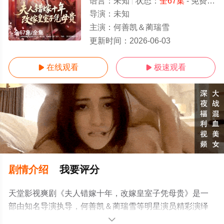
语言：
未知
状态：
全67集
- 免费在线观看
导演：
未知
主演：
何善凯＆蔺瑞雪
全67集/全集
更新时间：
2026-06-03
在线观看
极速观看


剧情介绍
我要评分
天堂影视爽剧《夫人错嫁十年，改嫁皇室子凭母贵》是一
部由知名导演执导，何善凯＆蔺瑞雪等明星演员精彩演绎
的中国大陆电视剧，大结局剧情已揭晓（全67集），手机
