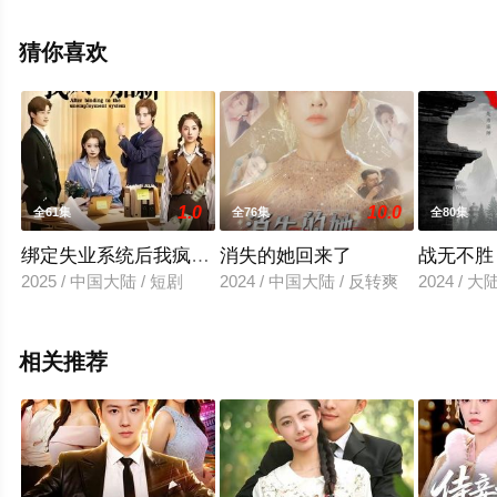
免费观看高清未删减完整版电视剧全集就上天堂电影网，
更多相关信息可移步至豆瓣电视剧、电视猫或剧情网等平
猜你喜欢
台了解。
1.0
10.0
全61集
全76集
全80集
绑定失业系统后我疯狂加薪
消失的她回来了
战无不胜
2025 / 中国大陆 / 短剧
2024 / 中国大陆 / 反转爽
2024 / 大
相关推荐