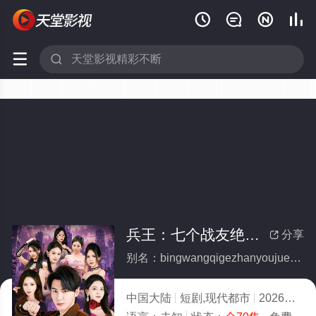






兵王：七个战友绝色非凡(全集)
分享

别名：bingwangqigezhanyoujuesefeifan
中国大陆
短剧,现代都市
2026
3.0