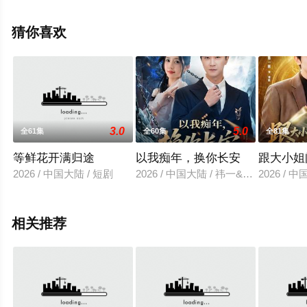
高清未删减完整版电视剧全集就上天堂电影网，更多相关
信息可移步至豆瓣电视剧、电视猫或剧情网等平台了解。
猜你喜欢
3.0
5.0
全61集
全60集
全81集
等鲜花开满归途
以我痴年，换你长安
跟大小姐
2026 / 中国大陆 / 短剧
2026 / 中国大陆 / 祎一&王鹏
2026 /
相关推荐