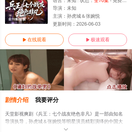
语言：
未知
状态：
全70集
- 免费在线观看
导演：
未知
主演：
孙虎城＆张婉悦
全70集/全集
更新时间：
2026-06-03
在线观看
极速观看


剧情介绍
我要评分
天堂影视爽剧《兵王：七个战友绝色非凡》是一部由知名
导演执导，孙虎城＆张婉悦等明星演员精彩演绎的中国大
陆电视剧，大结局剧情已揭晓（全70集），手机免费观看
