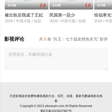
2.0
1.0
全83集
全85集
全36集
被出轨后我成了王妃
民国第一惡少
恰似寒光
2026 / 中国大陆 / 短剧
2026 / 中国大陆 / 短剧
2026 / 
影视评论
共
0
条 “兵王：七个战友绝色非凡” 影评
天堂影视
提供免费热播电视剧大全、综艺、动漫、最新无删减电影在线
看
Copyright © 2023 yibowujin.com All Rights Reserved
蜀ICP备2023037967号