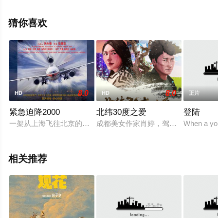
骏光,李忠希,尹子维,欧锦棠,郑敬基,黃雋謙,张同祖,周等明星
演员精彩演绎的中国大陆,中国香港电影，大结局剧情已揭
猜你喜欢
晓（1-1全集），手机免费观看高清未删减完整版电影大全
就上天堂电影网，更多相关信息可移步至豆瓣电影、电视
猫或剧情网等平台了解。
8.0
8.0
HD
HD
正片
紧急迫降2000
北纬30度之爱
登陆
一架从上海飞往北京的民航客机即将起飞，在这次航班上，机长李
成都美女作家肖婷，驾车到山区藏乡
When a youn
相关推荐