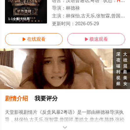
语言：
汉语普通话,粤语
状态：
HD粤语
导演：
林德禄
主演：
林保怡,古天乐,张智霖,曾国祥,姜皓文,曾志伟,陈静,张松枝,蔡洁,林家栋,蔡少芬,夏嫣,石修,陈宇琛,
1-1全集/大结局
更新时间：
2026-05-29
在线观看
极速观看


剧情介绍
我要评分
天堂影视剧情片《反贪风暴2粤语》是一部由林德禄导演执
导，林保怡,古天乐,张智霖,曾国祥,姜皓文,曾志伟,陈静,张松
枝,蔡洁,林家栋,蔡少芬,夏嫣,石修,陈宇琛,李宗彥,卢海鹏,陆
