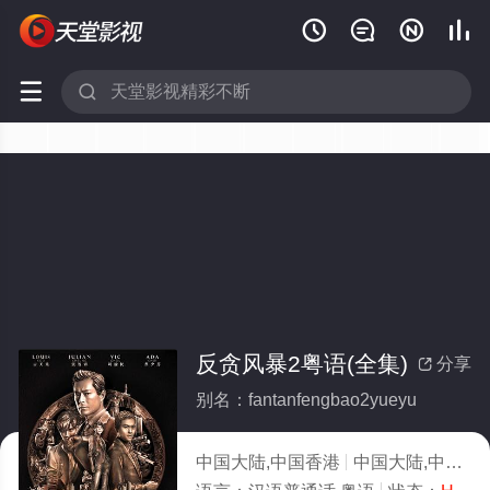






反贪风暴2粤语(全集)
分享

别名：fantanfengbao2yueyu
中国大陆,中国香港
中国大陆,中国香港,犯罪,剧情