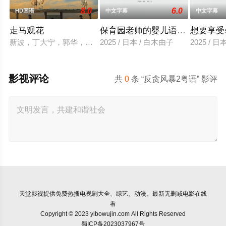
8.0
6.0
HD国语
中文字幕
中文字幕
走马观花
保育园老师的婴儿语让人超兴奋
想要享受
新波，丁大宁，郭华，程一木他们毕业于同一所大学。他们和很多
2025 / 日本 / 白木由子
2025 / 
影视评论
共
0
条 “反贪风暴2粤语” 影评
天堂影视
提供免费热播电视剧大全、综艺、动漫、最新无删减电影在线
看
Copyright © 2023 yibowujin.com All Rights Reserved
蜀ICP备2023037967号