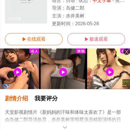
语言：
日语
状态：
中文字幕
- 免费在线观看
导演：
岛健二郎
主演：
赤井美树
中文字幕
更新时间：
2026-05-28
在线观看
极速观看


剧情介绍
我要评分
天堂影视剧情片《新妈妈的汗味和体味太喜欢了》是一部
由岛健二郎导演执导，赤井美树等明星演员精彩演绎的日
本电影，手机免费观看高清未删减完整版电影大全就上天
