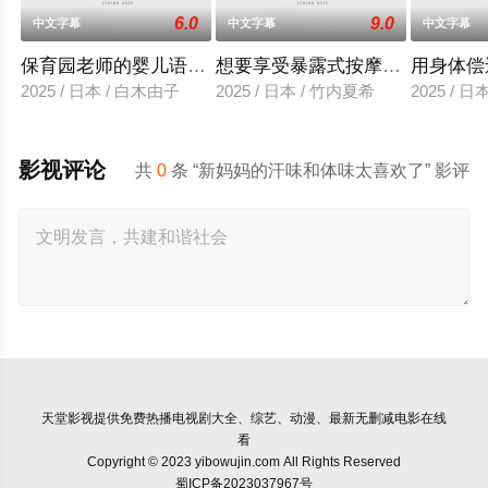
6.0
9.0
中文字幕
中文字幕
中文字幕
保育园老师的婴儿语让人超兴奋
想要享受暴露式按摩的已婚女子
用身体偿
2025 / 日本 / 白木由子
2025 / 日本 / 竹内夏希
2025 / 
影视评论
共
0
条 “新妈妈的汗味和体味太喜欢了” 影评
天堂影视
提供免费热播电视剧大全、综艺、动漫、最新无删减电影在线
看
Copyright © 2023 yibowujin.com All Rights Reserved
蜀ICP备2023037967号