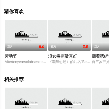
堂电影网，更多相关信息可移步至豆瓣电影、电视猫或剧
情网等平台了解。
猜你喜欢
6.0
3.0
正片
正片
正片
劳动节
浪女毒霸活真好
捆着我绑
Aftertenyearsofabsence,ArminreturnstoBosniatosurprisehisfather
《毒醉心迷》的片名“BetterLiving
自三岁开
相关推荐