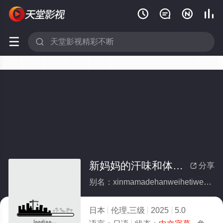






新妈妈的汗味和体味太喜欢了
分享

别名：xinmamadehanweihetiweitaixihuanliao
日本
伦理,三级
2025
5.0