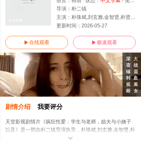
语言：
韩语
状态：
中文字幕
- 免费在线观看
导演：
朴二镇
主演：
朴珠斌,刘玄雅,金智贤,朴贤贞,闵道允,崔宇锡,尚宇,时宇
中文字幕
更新时间：
2026-05-27
在线观看
极速观看


剧情介绍
我要评分
天堂影视剧情片《疯狂性爱：学生与老师，姐夫与小姨子
以及》是一部由朴二镇导演执导，朴珠斌,刘玄雅,金智贤,朴
贤贞,闵道允,崔宇锡,尚宇,时宇等明星演员精彩演绎的韩国
