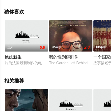
电影，手机免费观看高清未删减完整版电影大全就上天堂
电影网，更多相关信息可移步至豆瓣电影、电视猫或剧情
猜你喜欢
网等平台了解。
6.0
2.0
正片
HD中字
HD中字
艳妓新生
我的性别碍到你
一个国家的
片为法国最新制作的电视电影，刚刚在法国各个电视台热播。法
The Garden Left Behind traces the re
故事描述
相关推荐