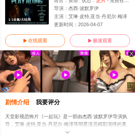
语言：
英语
状态：
正片
- 免费在线观看
导演：
杰西·波默罗伊
主演：
艾琳·皮特,亚当·丹尼尔·梅泽
1-1全集/大结局
更新时间：
2026-04-07
在线观看
极速观看


剧情介绍
我要评分
天堂影视恐怖片《一起玩》是一部由杰西·波默罗伊导演执
导，艾琳·皮特,亚当·丹尼尔·梅泽等明星演员精彩演绎的美
国电影，大结局剧情已揭晓（1-1全集），手机免费观看高
