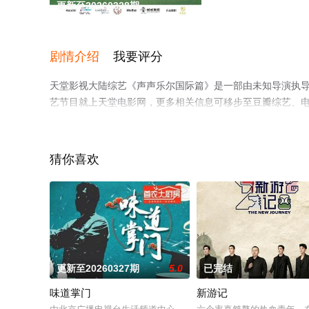
更新至20260328期
剧情介绍
我要评分
天堂影视大陆综艺《声声乐尔国际篇》是一部由未知导演执
艺节目就上天堂电影网，更多相关信息可移步至豆瓣综艺、
猜你喜欢
更新至20260327期
5.0
已完结
味道掌门
新游记