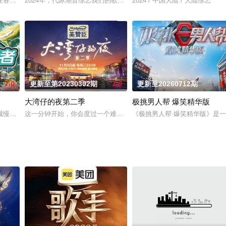
栏目《味道掌门》，聚焦北京美食文化特色，汇聚名厨名菜，围绕一道餐厅招牌
在各种人文奇观中，完成一场真实的人间历险记，最终成为自己平凡生活中的超
2024年，代际潮音综艺我们的歌即将迎来第六季！歌坛前辈、中坚
2024 / 中国大陆 / 大陆综艺
7.0
更新至第20230302期
7.0
更新至20260712期
5.
大湾仔的夜第二季
极挑男人帮 爆笑精华版
3天寻爱之旅。以青年心动为主线、长辈陪伴为辅线，纪实记录约会相处点滴，
城慢生活探访节目。几位知名艺人从大湾区出发，一路向西直至昆仑山口，开始
这一分钟开始，你会度过一个难忘的夜晚。我会做你一晚的魔术师，把
《极挑男人帮·爆笑精华版》是