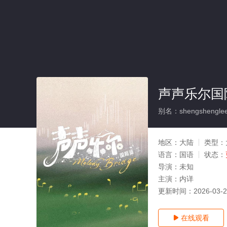
声声乐尔国
别名：shengshengleer
地区：
大陆
类型：
语言：
国语
状态：
导演：
未知
主演：
内详
更新时间：
2026-03-
在线观看
