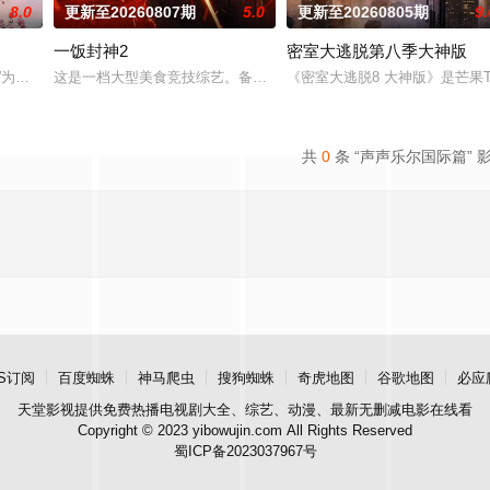
8.0
更新至20260807期
5.0
更新至20260805期
9.
一饭封神2
密室大逃脱第八季大神版
行”为核心主题，聚焦真诚直白的新式恋爱，告别无效拉扯，走进心动小屋，见证
这是一档大型美食竞技综艺。备受观众期待的“封神厨房”再度启幕，
《密室大逃脱8 大神版》是芒
共
0
条 “声声乐尔国际篇” 
S订阅
百度蜘蛛
神马爬虫
搜狗蜘蛛
奇虎地图
谷歌地图
必应
天堂影视
提供免费热播电视剧大全、综艺、动漫、最新无删减电影在线看
Copyright © 2023 yibowujin.com All Rights Reserved
蜀ICP备2023037967号