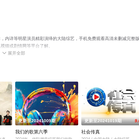
导，内详等明星演员精彩演绎的大陆综艺，手机免费观看高清未删减完整
电视猫或剧情网等平台了解。
展开全部

2.0
更新至20241009期
3.0
更新至20241019期
9.
我们的歌第六季
社会传真