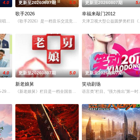
4.0
更新至20260807期
5.0
更新至20260807期
5.
歌手2026
幸福来敲门2012
真人秀。
跟唱的歌，有意想不到的合作搭档，更有看完会忍不住反复回味的舞台。
《歌手2026》是一档音乐交流竞技节目。节目集结全球实力唱将，
天津卫视大型公益圆梦类栏目《
4.0
更新至20260807期
5.0
更新至20260807期
5.
新老娘舅
笑动剧场
，走进中医的万千世界，从草木到经络，从领悟到亲手实践。
-29日开启
《新老娘舅》栏目是一档全国首创的调解类谈话节目，由新娱乐和上
语言类”栏目。“强力推出”第一时