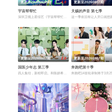
更新至20260807期
1.0
更新至20260807期
宇宙帮帮忙
天赐的声音 第七季
深圳卫视上星综艺《宇宙帮帮忙》是一档以文具快闪店为场景的
这一季依旧有让人开口就想
更新至20260807期
2.0
更新至20260807期
国医少年志 第三季
奔跑吧第十季
四人集结，新程即启。和陈妍希、夏之光、高卿尘、李雅娟一起
奔跑吧14首轮录制将于3月25