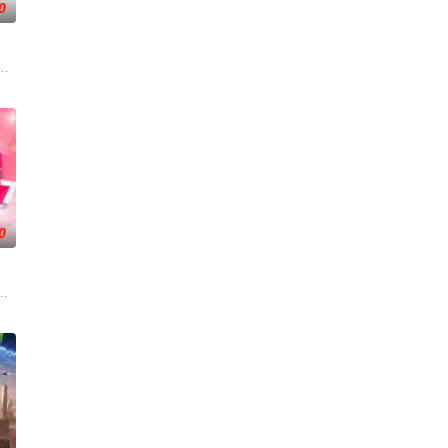
0
在每周的直播比拼中高能开唱，演绎各国音乐风情、展现各自文化底蕴，以超水
幸福来敲门》，每期节目请出4位嘉宾说出自己幸福心愿,心愿中包含各种公益
0
海市司法局联合制作。节目以调解百姓纠纷、营造和谐社会为宗旨，用老百姓喜
段，独创“幽默评书”打造北京风格，“坚守稳固”第二时段，坚持有“亲和力”的专业