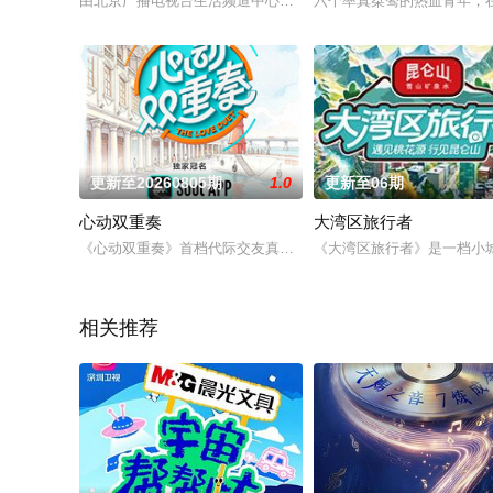
由北京广播电视台生活频道中心打造的大型城市美食人文纪录片
六个率真桀骜的热血青年，
更新至20260805期
1.0
更新至06期
心动双重奏
大湾区旅行者
《心动双重奏》首档代际交友真人秀，8位单身青年携长辈开启1
《大湾区旅行者》是一档小
相关推荐