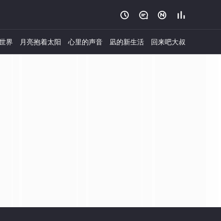




世界
月亮抱着太阳
心里的声音
凪的新生活
回来吧大叔