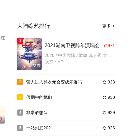
大陆综艺排行
更多

版综
1
2021湖南卫视跨年演唱会
971

2020 / 中国大陆 / 歌舞,真人秀,大陆综艺
状态：HD
营人进入异次元会变成笨蛋吗
933
2

假期中的她们
930
3

非常敢想队
929
4

0
一站到底2021
926
5
