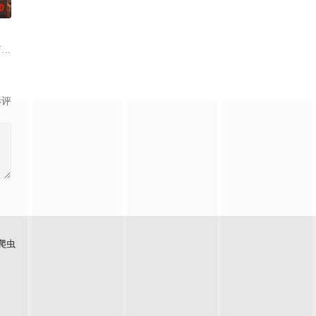
0
单身青年之间萌生的浪漫情愫。
从厨艺竞技进化为“点燃城市与大众味蕾的内容超级引擎”，以更大舞台、更强对
果TV超大型密室逃脱真人秀《密室大逃脱》的官方定制衍生节目。节目邀请大
影评
爬虫