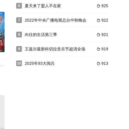
菜、一位味道掌门人、一份独特的城市记忆展开，
级英雄。六人一路前行看见最真实最平凡的中国。
力量、超级新声三代音乐人在此相遇，跨代组合，再造时代金曲。第六季将开放I
夏天来了盟人不在家
925
6

2022年中央广播电视总台中秋晚会
922
7

向往的生活第三季
921
8

0
王嘉尔最新科切拉音乐节超清全场
919
9

2025年93大阅兵
913
10

融合心动氛围感、家庭温情与现实婚恋视角，呈
一场横跨数千公里的心灵净化之旅。
答案藏在一蔬一饭里。《大湾仔的夜》第二季，11月9日起每周三晚十点播出
一档致敬国民综艺巅峰时代的精编特别节目。节目从《极限挑战》海量素材中，精