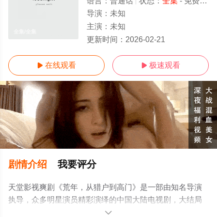
语言：
普通话
状态：
全集
- 免费在线观看
导演：
未知
主演：
未知
全集/全集
更新时间：
2026-02-21
在线观看
极速观看


剧情介绍
我要评分
天堂影视爽剧《荒年，从猎户到高门》是一部由知名导演
执导，众多明星演员精彩演绎的中国大陆电视剧，大结局
剧情已揭晓（全集），手机免费观看高清未删减完整版电
