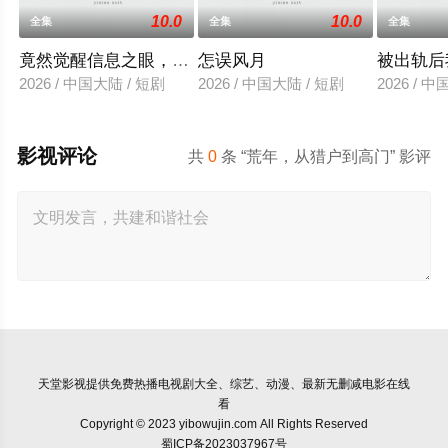
10.0
10.0
全集
全集
全集
竟然觉醒信息之眼，我转身进入反派大营
怎误风月
被出轨后
2026 / 中国大陆 / 短剧
2026 / 中国大陆 / 短剧
2026 / 
影视评论
共
0
条 “荒年，从猎户到高门” 影评
天堂影视
提供免费热播电视剧大全、综艺、动漫、最新无删减电影在线
看
Copyright © 2023 yibowujin.com All Rights Reserved
蜀ICP备2023037967号