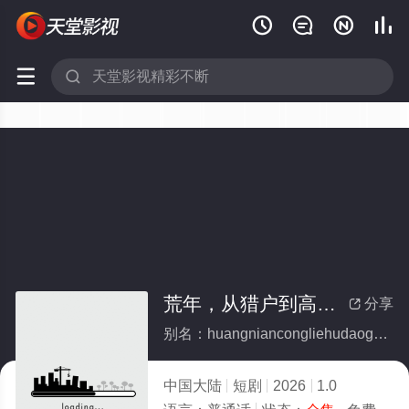






荒年，从猎户到高门(全集)
分享

别名：huangniancongliehudaogaomen
中国大陆
短剧
2026
1.0