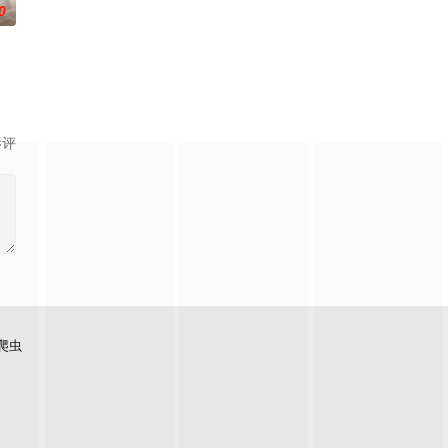
0
影评
爬虫