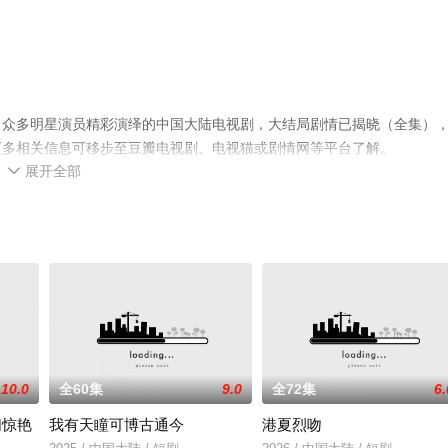
，众多明星演员精彩演绎的中国大陆电视剧，大结局剧情已揭晓（全集）
更多相关信息可移步至豆瓣电视剧、电视猫或剧情网等平台了解。
展开全部

10.0
全60集
9.0
全72集
6.
们惊艳
我有天瞳可博古通今
港夏烈吻