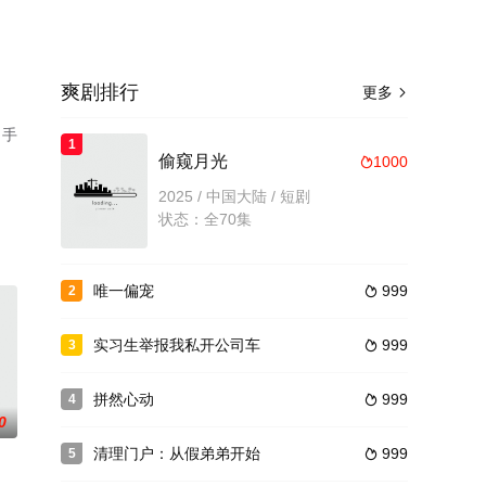
爽剧排行
更多

，手
1
偷窥月光
1000

2025 / 中国大陆 / 短剧
状态：全70集
唯一偏宠
999
2

实习生举报我私开公司车
999
3

拼然心动
999
4

0
清理门户：从假弟弟开始
999
5
