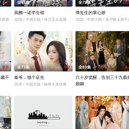
9.0
全47集
9.0
全72集
10.
凤阙一诺半生错
傅先生的掌心娇
＆郑晨雨
2026 / 中国大陆 / 张力壬＆孟璐
2026 / 中国大陆 / 吴宇航＆郑千
2.0
全73集
6.0
全83集
5.
份藏不
秦爷，领个证先
六十岁觉醒，告别三十九载
婚姻
2026 / 中国大陆 / 杨寒＆吴佳璐
＆吴易霏
2026 / 中国大陆 / 王晨＆盛洋