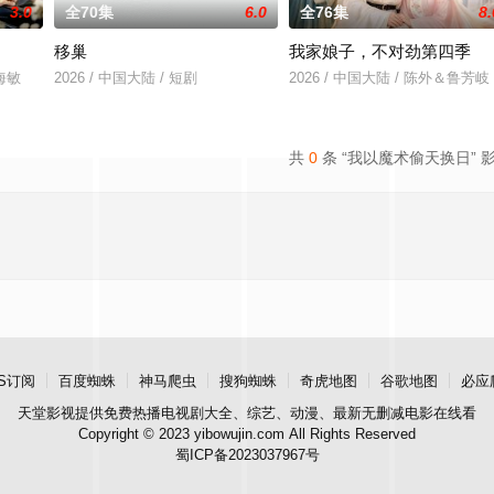
3.0
全70集
6.0
全76集
8.
移巢
我家娘子，不对劲第四季
汪海敏
2026 / 中国大陆 / 短剧
2026 / 中国大陆 / 陈外＆鲁芳岐
共
0
条 “我以魔术偷天换日” 
S订阅
百度蜘蛛
神马爬虫
搜狗蜘蛛
奇虎地图
谷歌地图
必应
天堂影视
提供免费热播电视剧大全、综艺、动漫、最新无删减电影在线看
Copyright © 2023 yibowujin.com All Rights Reserved
蜀ICP备2023037967号