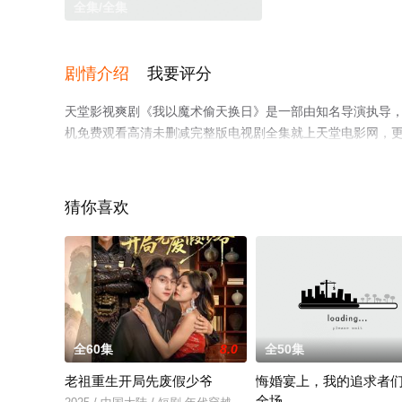
全集/全集
剧情介绍
我要评分
天堂影视爽剧《我以魔术偷天换日》是一部由知名导演执导
机免费观看高清未删减完整版电视剧全集就上天堂电影网，
猜你喜欢
全60集
8.0
全50集
老祖重生开局先废假少爷
悔婚宴上，我的追求者
全场