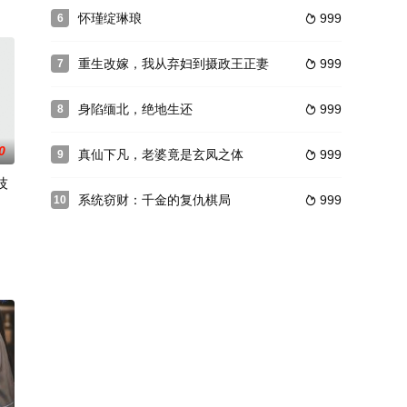
怀瑾绽琳琅
999
6

重生改嫁，我从弃妇到摄政王正妻
999
7

身陷缅北，绝地生还
999
8

0
真仙下凡，老婆竟是玄凤之体
999
9

技
系统窃财：千金的复仇棋局
999
10
