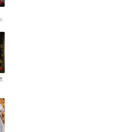
0
亦
0
烂
＆雍青青