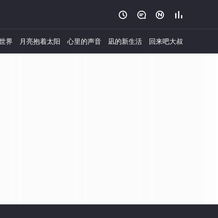




世界
月亮抱着太阳
心里的声音
凪的新生活
回来吧大叔