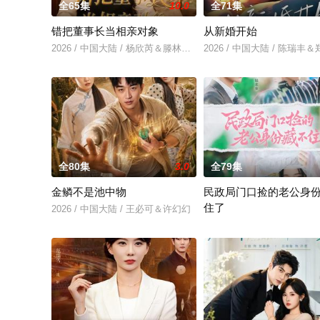
全65集
10.0
全71集
错把董事长当相亲对象
从新婚开始
2026 / 中国大陆 / 杨欣芮＆滕林＆马治邦
2026 / 中国大陆 / 陈瑞丰
全80集
3.0
全79集
金鳞不是池中物
民政局门口捡的老公身
住了
2026 / 中国大陆 / 王必可＆许幻幻
2026 / 中国大陆 / 王钧浩