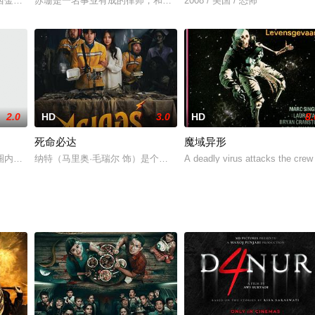
an infamous poacher only
西金是电影专业的四名学生，他们为了完成期末作业，决定合拍一部恐怖片。拍
苏珊是一名事业有成的律师，和女儿妮可尔过着相依为命的生活。离
2008 / 美国 / 恐怖
2.0
HD
3.0
HD
8.
死命必达
魔域异形
 1967, the tombstone of
，这个充斥着浮华、魅影、聚光灯的幕后。渐渐褪色的电影天后Shanaya求助于黑
纳特（马里奥·毛瑞尔 饰）是个拥有灵异体质的外送员，他的工作因
A deadly virus attacks the crew 