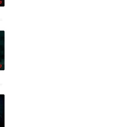
0
心释怀的过程。
然、乐明为寻找神秘宝藏归还国家深入古楼兰无人区沙漠腹地，在神秘外星陨石
断联多年，就想安安稳稳陪妹妹结婚。结果妹妹在老剧院求婚后直接被邪灵缠
0
，而乔恩对此一无所知。随着她独自面对这令人不
目惊心，令人胆寒！时局动荡，冤魂游离，怨灵四散。名流豪绅接连遭遇鬼灭之
险，慕名报名了名为 “恶魔之口” 的偏远洞穴潜水游览。此前的反常风暴将海
个暴力的存在所纠缠，这个存在会以他们最想要的那个人——也就是彼此——