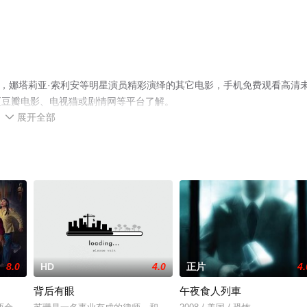
o导演执导，娜塔莉亚·索利安等明星演员精彩演绎的其它电影，手机免费观看高清
至豆瓣电影、电视猫或剧情网等平台了解。
展开全部

8.0
HD
4.0
正片
4.
背后有眼
午夜食人列車