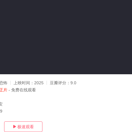
恐怖
上映时间：
2025
豆瓣评分：
9.0
正片
- 免费在线观看
安
09
极速观看
