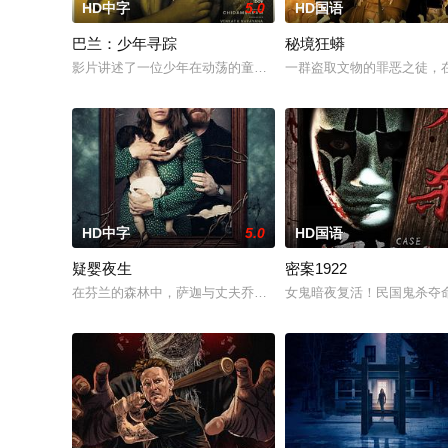
HD中字
5.0
HD国语
巴兰：少年寻踪
秘境狂蟒
影片讲述了一位少年在动荡的童年中长大，母亲又突然失踪后，
一群盗取文物的罪恶之徒，
HD中字
5.0
HD国语
疑婴夜生
密案1922
在芬兰的森林中，萨迦与丈夫乔恩迎来了为人父母的新篇章。然
女鬼暗夜复活！民国鬼杀夺