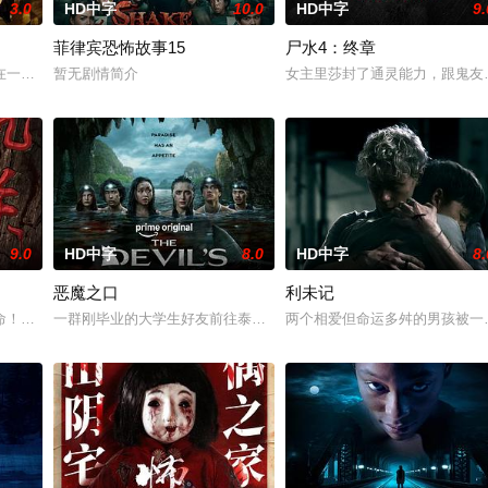
3.0
HD中字
10.0
HD中字
9.
菲律宾恐怖故事15
尸水4：终章
他踏上了寻母之旅。这不仅是对母亲下落的追寻，更是他探寻身世真相、寻求内
在一次盗宝途中遇到神秘事件集体神秘消失。20年后寻宝队成员周西川和周嫣
暂无剧情简介
女主里莎封了通灵能力，跟鬼友
9.0
HD中字
8.0
HD中字
8.
恶魔之口
利未记
而萨迦的喜悦被一股令人发寒的疑惧笼罩——她对新生儿产生了不为人知的猜疑
命！白米埋尸噬魂杀，鬼刃穿腹斩灵杀，女鬼点名要命！一幕幕“连环鬼杀”怵
一群刚毕业的大学生好友前往泰国海岸，开启步入社会前的最后一场冒
两个相爱但命运多舛的男孩被一