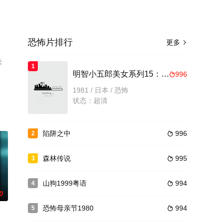
恐怖片排行
更多

未
1
明智小五郎美女系列15：镜地狱的美女江户川乱步的影男
996

1981 / 日本 / 恐怖
状态：超清
陷阱之中
996
2

森林传说
995
3

山狗1999粤语
994
4

0
恐怖母亲节1980
994
5
