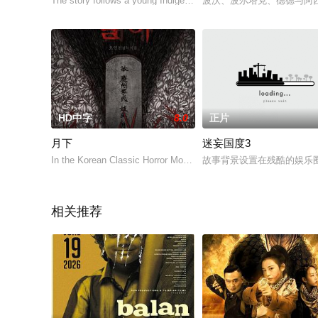
The story follows a young Indigenous game warden who arrests 
波沃、波尔塔克、德德与阿
HD中字
8.0
正片
月下
迷妄国度3
In the Korean Classic Horror Movie, A Public Cemetery of Wolha
故事背景设置在残酷的娱乐圈内
相关推荐