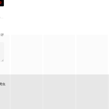
0
萨姆与她体贴的丈夫布雷迪、关系疏远的兄弟诺兰以及他们的同父异母妹妹梅
石桥留宿，却陷入更恐怖的诡异事件，包括布偶自行移动和夜半啼哭，石桥似乎
 pregnant teen's family sets out to move from the
影评
爬虫