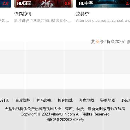
2.0
HD国语
6.0
HD中字
2.
怖偶惊情
泣婴桥
challenge at the Val
萨姆被迫回到了她空荡荡的童年故居，因为她得知了哥哥马修神秘死亡的消息。
影片讲述了李夏芸深山徒步意外坠崖后闯入隐秘古宅求救，得男主人
After being bullied at school, a
共
0
条 “折磨2025” 
S订阅
百度蜘蛛
神马爬虫
搜狗蜘蛛
奇虎地图
谷歌地图
必应
天堂影视
提供免费热播电视剧大全、综艺、动漫、最新无删减电影在线看
Copyright © 2023 yibowujin.com All Rights Reserved
蜀ICP备2023037967号