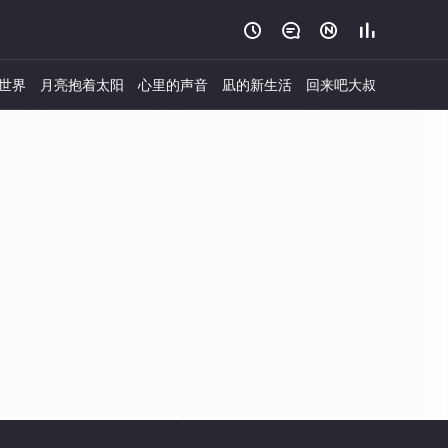




世界
月亮抱着太阳
心里的声音
凪的新生活
回来吧大叔