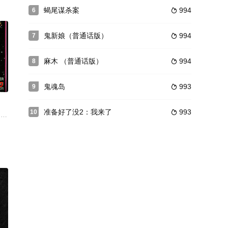
摄过程中，怪事接连发生：荷兰女鬼的身影在片场徘徊，剧组人员突然被附身
异的生活让家庭的重担全都压在了苏珊的肩上，为此，她只能工作再工作，日子
蝎尾谋杀案
994
6

鬼新娘（普通话版）
994
7

麻木 （普通话版）
994
8

0
鬼魂岛
993
9

准备好了没2：我来了
993
10

魔法来阻扰平步青云的影坛新星Sanjana，因为Sanjana已
此变得与众不同，他和两位外送员好友经常接到奇怪的订单，在深夜将诡异的物
of a Saturn space station.