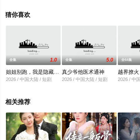
电视剧全集就上天堂电影网，更多相关信息可移步至豆瓣
电视剧、电视猫或剧情网等平台了解。
猜你喜欢
1.0
5.0
全集
全集
全64集
姐姐别跑，我是隐藏大佬
真少爷他医术通神
越界撩火
2026 / 中国大陆 / 短剧
2026 / 中国大陆 / 短剧
2026 / 
相关推荐