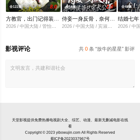
8.0
2.0
全122集
全64集
全48集
方教官，出门记得装不熟
侍妾一身反骨，奈何侯爷只宠长
结婚七年
2026 / 中国大陆 / 管怡欣＆鲍李宁＆江路祺
2026 / 中国大陆 / 宾淑贤＆刘泳辰
2026 /
影视评论
共
0
条 “放牛的星星” 影评
天堂影视
提供免费热播电视剧大全、综艺、动漫、最新无删减电影在线
看
Copyright © 2023 yibowujin.com All Rights Reserved
蜀ICP备2023037967号