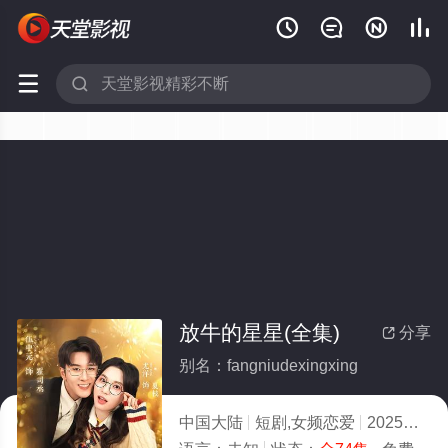






放牛的星星(全集)
分享

别名：fangniudexingxing
中国大陆
短剧,女频恋爱
2025
5.0