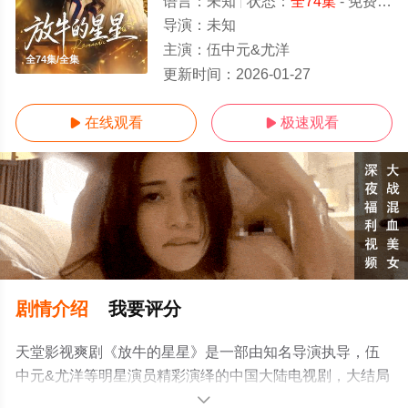
语言：
未知
状态：
全74集
- 免费在线观看
导演：
未知
主演：
伍中元&尤洋
全74集/全集
更新时间：
2026-01-27
在线观看
极速观看


剧情介绍
我要评分
天堂影视爽剧《放牛的星星》是一部由知名导演执导，伍
中元&尤洋等明星演员精彩演绎的中国大陆电视剧，大结局
剧情已揭晓（全74集），手机免费观看高清未删减完整版
