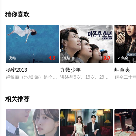
机免费观看高清未删减完整版电视剧全集就上天堂电影
网，更多相关信息可移步至豆瓣电视剧、电视猫或剧情网
猜你喜欢
等平台了解。
4.0
9.0
完结
完结
20集全
秘密2013
九数少年
岬童夷
赵敏赫（池城 饰）是个出身显赫的富家公子，迫于家庭压力，他
讲述与9岁、19岁、29岁、39岁男
距今二十
相关推荐