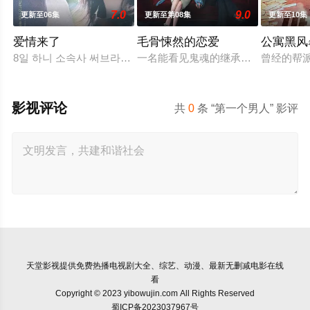
7.0
9.0
更新至06集
更新至第08集
更新至10集
爱情来了
毛骨悚然的恋爱
公寓黑风
8일 하니 소속사 써브라임 측은 OSEN에 “하니가 KBS2 새 주말
一名能看见鬼魂的继承人与一名王牌检
曾经的帮
影视评论
共
0
条 “第一个男人” 影评
天堂影视
提供免费热播电视剧大全、综艺、动漫、最新无删减电影在线
看
Copyright © 2023 yibowujin.com All Rights Reserved
蜀ICP备2023037967号