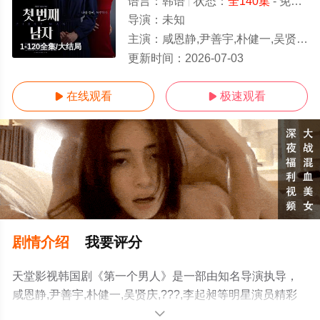
语言：
韩语
状态：
全140集
- 免费在线观看
导演：
未知
主演：
咸恩静,尹善宇,朴健一,吴贤庆,???,李起昶
1-120全集/大结局
更新时间：
2026-07-03
在线观看
极速观看


剧情介绍
我要评分
天堂影视韩国剧《第一个男人》是一部由知名导演执导，
咸恩静,尹善宇,朴健一,吴贤庆,???,李起昶等明星演员精彩
演绎的韩国电视剧，大结局剧情已揭晓（1-120全集），手
