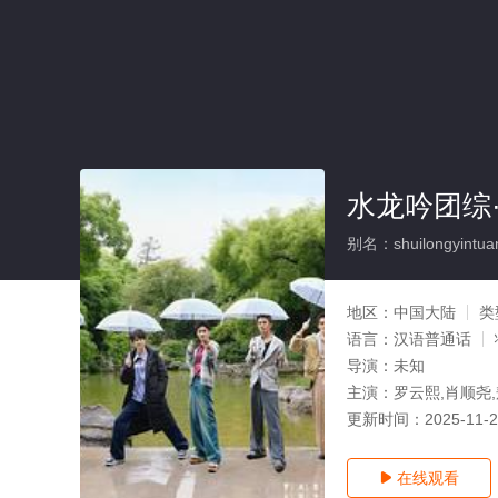
水龙吟团综
别名：shuilongyintuanz
地区：
中国大陆
类
语言：
汉语普通话
导演：
未知
主演：
罗云熙,肖顺尧,
更新时间：
2025-11-
在线观看
