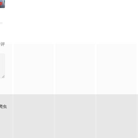
0
超水准演唱实力打造听觉盛宴，以旋律为纽带联
民生之多艰”的信念撒向更远的远方，绘制一幅属于当代新农人的蓬勃画卷！
们如何见招拆招，畅聊人生的酸甜苦辣。观察团已就位，等你一起来“当家”！
友团，以“旅居养老试验+跨世纪老友同行”为核心，真实记录老友同行的相处
影评
爬虫