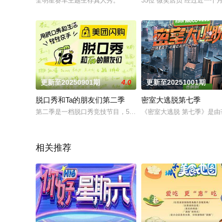
全明星赛车主题生存真人秀。
35位“微笑店员”经过近
更新至20250901期
4.0
更新至20251001期
脱口秀和Ta的朋友们第二季
密室大逃脱第七季
第二季是一档脱口秀竞技节目，59组热爱脱口秀的朋友们聚集在
《密室大逃脱 第七季》是由
相关推荐