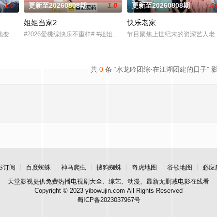
1.0
更新至20260808期
1.0
更新至20260808期
4.
姐姐当家2
快乐老家
将，在每周的直播比拼中高能开唱，演绎各国音乐风情、展现各自文化底蕴，以
变了，但十个勤天那份“想把地种好”的滚烫初心不变！将“见天地之广阔，解
#2026爱桃综快乐不重样# #姐姐当家# 第二季惊喜回归，看姐姐
节目聚焦上世纪末的资深艺人老
共
0
条 “水龙吟团综·在江湖团建的日子” 
S订阅
百度蜘蛛
神马爬虫
搜狗蜘蛛
奇虎地图
谷歌地图
必应
天堂影视
提供免费热播电视剧大全、综艺、动漫、最新无删减电影在线看
Copyright © 2023 yibowujin.com All Rights Reserved
蜀ICP备2023037967号