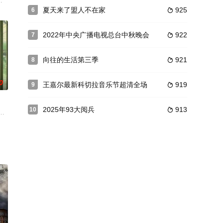
学员将在真实商业场景中构建精细化运营体系，以一杯饮品的温度传递城市人文
周五晚20:20在该台首播。节目由科大讯飞AI学习机独家冠名播出。 节目以“
与才华兼具的跨文化交流脱口秀。国内市场上唯一一档各国青年用同一种语言畅
夏天来了盟人不在家
925
6

2022年中央广播电视总台中秋晚会
922
7

向往的生活第三季
921
8

0
王嘉尔最新科切拉音乐节超清全场
919
9

2025年93大阅兵
913
10

的真实人生经历作为鲜活样本，让观众们找到生
本季《密室大逃脱》以“生存者季”为概念主题，通过构建更具挑战难度和危机感
素与实境探案体验，以“灾难片、刑侦片、西部片、古装片”等多元风格持续突破
将保留向往原汁原味的生活烟火气，邀请老友新朋延续围炉夜话、待客做饭的情