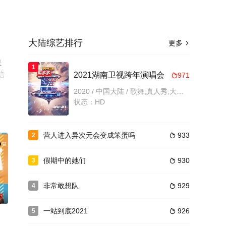
大陆综艺排行
更多

星
1
信
2021湖南卫视跨年演唱会
971

2020 / 中国大陆 / 歌舞,真人秀,大陆综艺
状态：HD
营人进入异次元会变成笨蛋吗
933
2

假期中的她们
930
3

非常敢想队
929
4

0
一站到底2021
926
5
