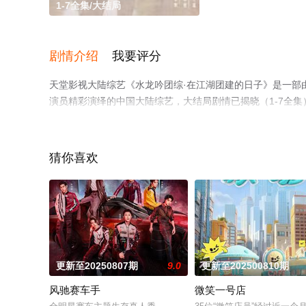
1-7全集/大结局
剧情介绍
我要评分
天堂影视大陆综艺《水龙吟团综·在江湖团建的日子》是一部由知
演员精彩演绎的中国大陆综艺，大结局剧情已揭晓（1-7全
息可移步至豆瓣综艺、电视猫或剧情网等平台了解。
猜你喜欢
更新至20250807期
9.0
更新至202500810期
风驰赛车手
微笑一号店