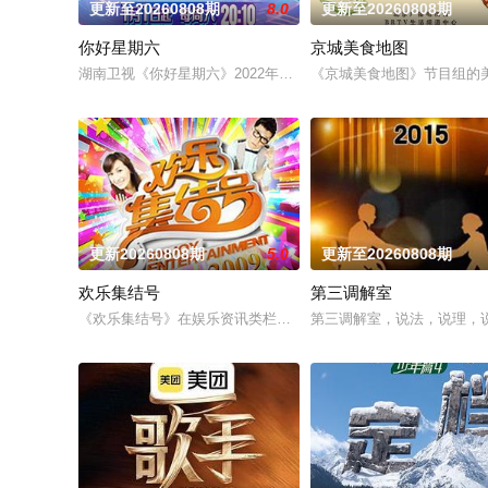
更新至20260808期
8.0
更新至20260808期
你好星期六
京城美食地图
湖南卫视《你好星期六》2022年1月1日起与你相约每周六20：1
《京城美食地图》节目组的
更新20260808期
5.0
更新至20260808期
欢乐集结号
第三调解室
《欢乐集结号》在娱乐资讯类栏目中一枝独秀，领跑全国，是辽
第三调解室，说法，说理，