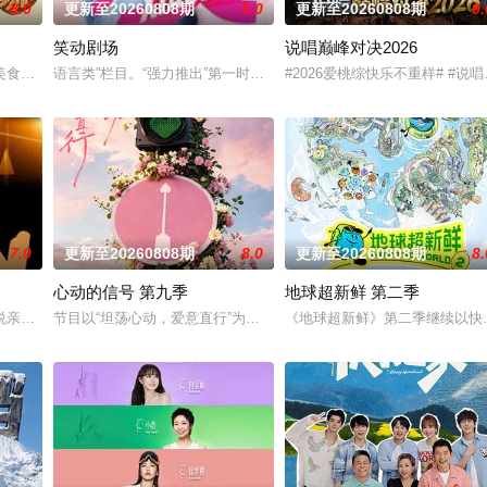
8.0
更新至20260808期
5.0
更新至20260808期
9.
笑动剧场
说唱巅峰对决2026
0！你好星期六，精彩看不够！
美食侦探邀约行业专家和爱吃团网友，一起到餐厅探店打卡，以真诚、真实、真
语言类”栏目。“强力推出”第一时段，独创“幽默评书”打造北京风格，“
#2026爱桃综快乐不重样# 
7.0
更新至20260808期
8.0
更新至20260808期
8.
心动的信号 第九季
地球超新鲜 第二季
宁卫视唯一一档以报道娱乐动态、解读文化现象、重温经典作品为内容的专题栏
说亲情。第三调解室是国内第一档具有法律效力的排解矛盾、化解纠纷的电视节
节目以“坦荡心动，爱意直行”为核心主题，聚焦真诚直白的新式恋爱
《地球超新鲜》第二季继续以快