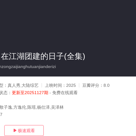
·在江湖团建的日子(全集)
ongzaijianghutuanjianderizi
型：
真人秀,大陆综艺
上映时间：
2025
豆瓣评分：
8.0
状态：
更新至20251127期
- 免费在线观看
敖子逸,方逸伦,陈瑶,杨仕泽,吴泽林
27
极速观看
