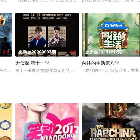
一个月的专业淬炼，分组前往全国不同城市经营饮品店，从产品研发到门店运营，
《最强大脑第十三季》是江苏卫视推出的节目，于2026年1月16日起每
B站口碑常青树综艺IP。颜值
2.0
更新至20260607期
1.0
更新至20251212期
6.
大侦探 第十一季
向往的生活第八季
一起，同台比拼。他们用幽默段子化解现实难题，用笑声应对生活挑战，用自己
芒果TV节目中心晏吉超级工作室打造的一档大型益智类实景解密真人秀节目，
第十一季将以“类型化单元剧”为核心创新模式，深度融合影视类型元
《向往的生活》焕新升级，本季