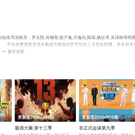
名导演执导，罗云熙,肖顺尧,敖子逸,方逸伦,陈瑶,杨仕泽,吴泽林等明
集），手机免费观看高清未删减完整版综艺节目就上天堂电影网，更多相关
展开全部

1.0
更新至20260404期
6.0
更新至20250906期
3.
最强大脑 第十三季
非正式会谈第九季