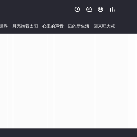




世界
月亮抱着太阳
心里的声音
凪的新生活
回来吧大叔