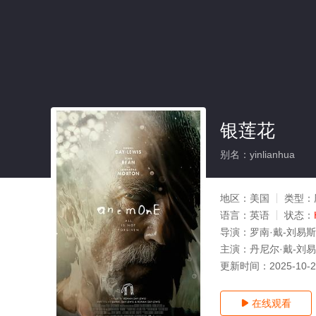
银莲花
别名：yinlianhua
地区：
美国
类型：
语言：
英语
状态：
导演：
罗南·戴-刘易斯
主演：
丹尼尔·戴-刘易
更新时间：
2025-10-
在线观看
