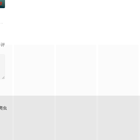
0
根廷造型师丽娜在瑞士的一场颁奖典礼后，被一种突如其来的冲动驱使。回到布
影评
爬虫