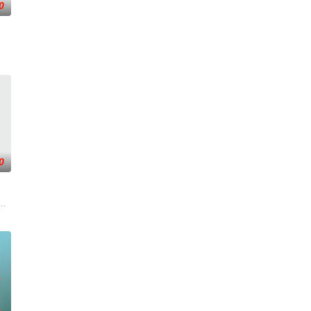
0
在酒吧工作，不擅长与人打交道的舞总是在学校前
0
廖爷灭口，可疑人员罗杰浮出水面。出狱的赵
一连串妖异事件，张天盛虽被种种诡怪幻象阻碍，却坚信这是藏在迷信后的人为诡
牵引出“婴胎报仇”，“娘娘索命”等一连串妖异事件，张天盛虽被种种诡怪幻象
两只羊和他人发生冲突，失手将对方打死，被判处无期徒刑后，吴鑫在监狱的