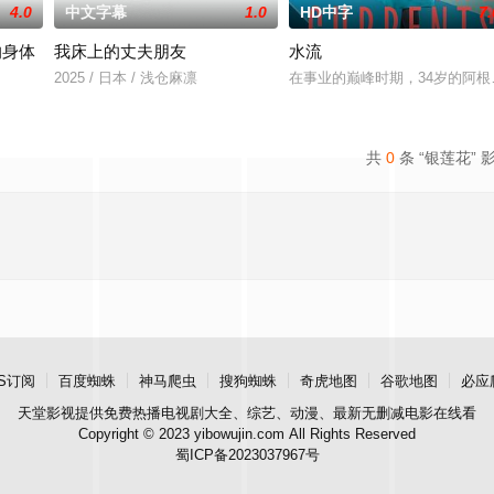
4.0
中文字幕
1.0
HD中字
7.
的身体
我床上的丈夫朋友
水流
2025 / 日本 / 浅仓麻凛
在事业的巅峰时期，34岁的阿
共
0
条 “银莲花” 
S订阅
百度蜘蛛
神马爬虫
搜狗蜘蛛
奇虎地图
谷歌地图
必应
天堂影视
提供免费热播电视剧大全、综艺、动漫、最新无删减电影在线看
Copyright © 2023 yibowujin.com All Rights Reserved
蜀ICP备2023037967号