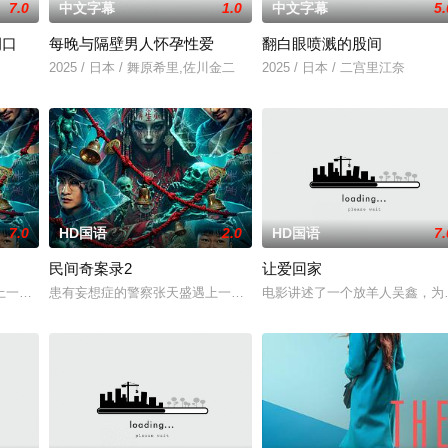
7.0
中文字幕
1.0
中文字幕
5.
洞口
每晚与隔壁男人怀孕性爱
翻白眼喷溅的股间
一起生活的照屋踊，憧憬舞蹈学校的丽莎，开始了舞蹈生涯。朱音为了支撑家数
2025 / 日本 / 舞原希里,佐川金二
2025 / 日本 / 二宫里江奈
7.0
HD国语
2.0
HD国语
7.
民间奇案录2
让爱回家
易，火速成立“斩毒行动”专案组，借调警员安迪参战。首轮毒贩阿泰交易败露被
一起离奇的神像杀人事件，勘案过程中，牵引出“婴胎报仇”，“娘娘索命”等
患有妄想症的警察张天盛遇上一起离奇的神像杀人事件，勘案过程中，
电影讲述了一个放羊人吴鑫，为