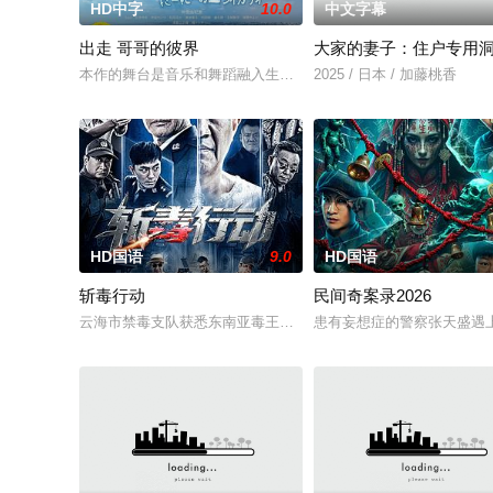
HD中字
10.0
中文字幕
出走 哥哥的彼界
大家的妻子：住户专用
本作的舞台是音乐和舞蹈融入生活的冲绳。与母亲朱音、妹妹舞
2025 / 日本 / 加藤桃香
HD国语
9.0
HD国语
斩毒行动
民间奇案录2026
云海市禁毒支队获悉东南亚毒王廖爷将携600余公斤毒品来云交
患有妄想症的警察张天盛遇上