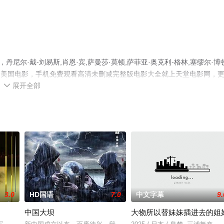
尼尔·戴-刘易斯,肖恩·宾,萨曼莎·莫顿,萨菲亚·奥克利-格林,塞缪尔·博
演绎的美国电影，手机免费观看高清未删减完整版电影大全就上天堂电影网，
展开全部

3.0
HD国语
7.0
中文字幕
9.
中国大坝
大物所以替妹妹插进去的姐