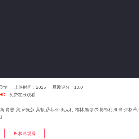
剧情
上映时间：
2025
豆瓣评分：
10.0
HD
- 免费在线观看
斯,肖恩·宾,萨曼莎·莫顿,萨菲亚·奥克利-格林,塞缪尔·博顿利,亚当·弗格蒂,
21
极速观看
