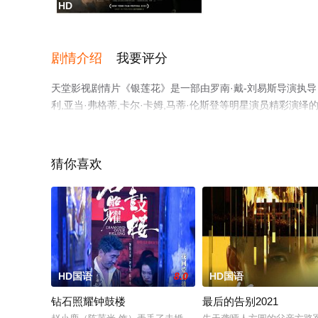
HD
剧情介绍
我要评分
天堂影视剧情片《银莲花》是一部由罗南·戴-刘易斯导演执导，丹
利,亚当·弗格蒂,卡尔·卡姆,马蒂·伦斯登等明星演员精彩
相关信息可移步至豆瓣电影、电视猫或剧情网等平台了解。
猜你喜欢
HD国语
8.0
HD国语
钻石照耀钟鼓楼
最后的告别2021