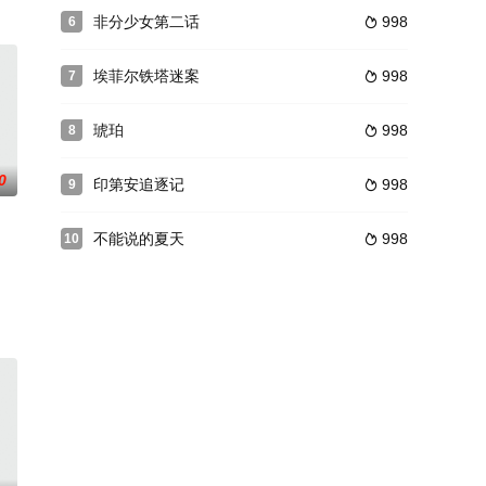
滚老炮儿崔达成意外发现，只要女儿在家，他的
引出方圆一家三代人的离散命运。
电站建设已迫在眉睫。时值汛期，百年难遇的洪水威胁即将建成的大坝，同时却
非分少女第二话
998
6

埃菲尔铁塔迷案
998
7

琥珀
998
8

0
印第安追逐记
998
9

不能说的夏天
998
10

）对于他而言则是陌生人般的存在。处于青春叛逆期的十一，在自己18岁生日这
逐，影片仿佛人性显微镜，精确真实地呈现出人的欲望及欲望决斗之下鲜血淋漓