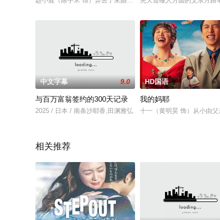
赵小鹿（陈芋米 饰）弄丢了未婚夫郝帅（张千 饰）送的订婚钻
先天聋哑人方圆的父亲方路
中文字幕
9.0
HD国语
与百万富翁签约的300天记录
我的妈耶
2025 / 日本 / 南条沙耶香,田渊雅弘
十一（黄明昊 饰）从小由父
相关推荐