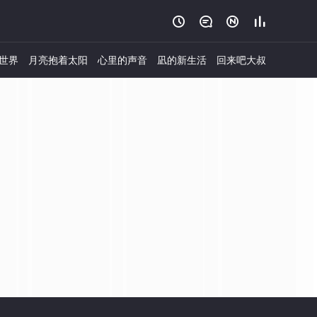




世界
月亮抱着太阳
心里的声音
凪的新生活
回来吧大叔