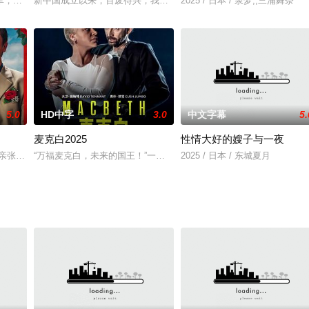
戒，于是决定逃婚。她来到陌生人般的父亲崔达成（沙宝亮 饰）家暂住，令摇
军，患有精神疾病，失踪多年，近期，因犯杀人罪被警察通缉。警察上门调查，
新中国成立以来，百废待兴，我国长三角电力十分紧缺，一座大型水
2025 / 日本 / 泉梦,,三浦舞奈
5.0
HD中字
3.0
中文字幕
5.
麦克白2025
性情大好的嫂子与一夜
亲张永勋（白客 饰）独自抚养长大，自出生时就离世的妈妈东玉（马思纯 饰
“万福麦克白，未来的国王！”一句预言叫响了一场惊心动魄的权力角
2025 / 日本 / 东城夏月