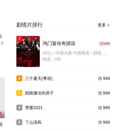
剧情片排行
更多

顿
1
更多
鸿门宴传奇国语
998

2011 / 中国大陆,中国香港 / 剧情,动作,历史,古装
状态：HD
三个夏天(粤语)
998
2

耶路撒冷的房子
998
3

尊重2021
998
4

0
丫山清风
998
5

姐