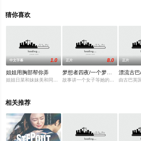
德,Salomon,Passariello,拉菲尔·卢斯,乔纳斯·马克科宁,伊凡
等明星演员精彩演绎的英国,法国电影，手机免费观看高清
猜你喜欢
未删减完整版电影大全就上天堂电影网，更多相关信息可
移步至豆瓣电影、电视猫或剧情网等平台了解。
1.0
8.0
中文字幕
正片
正片
姐姐用胸部帮你弄
梦想者四夜/一个梦想者的四个夜
漂流古巴
姐姐日菜和妹妹美和同居。妹妹美和把男友结弦带回家那天，醉
故事讲一个女子等她的海员男友回来
由古巴英
相关推荐