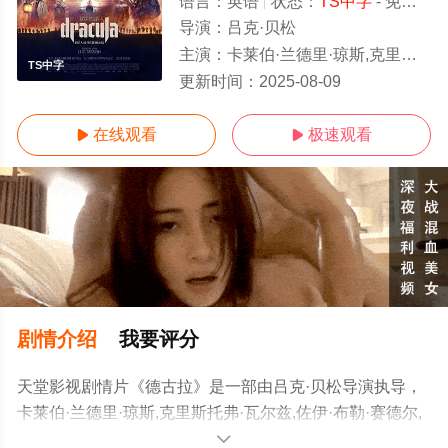
语言：
英语
状态：
TS中字
- 免费在线观看
导演：
吕克·贝松
主演：
卡莱伯·兰德里·琼斯,克里斯托弗·瓦尔兹,佐伊·布勒·赛德尔,马蒂尔达·德·安杰利斯,埃文斯·阿比德,S
TS中字
更新时间：
2025-08-09
在线观看
极速观看


剧情介绍
我要评分
天堂影视剧情片《德古拉》是一部由吕克·贝松导演执导，
卡莱伯·兰德里·琼斯,克里斯托弗·瓦尔兹,佐伊·布勒·赛德尔,
马蒂尔达·德·安杰利斯,埃文斯·阿比
