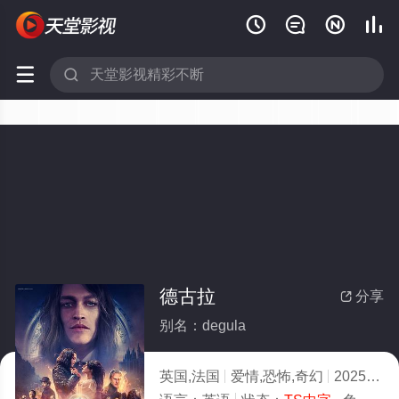






德古拉
分享

别名：degula
英国,法国
爱情,恐怖,奇幻
2025
9.0