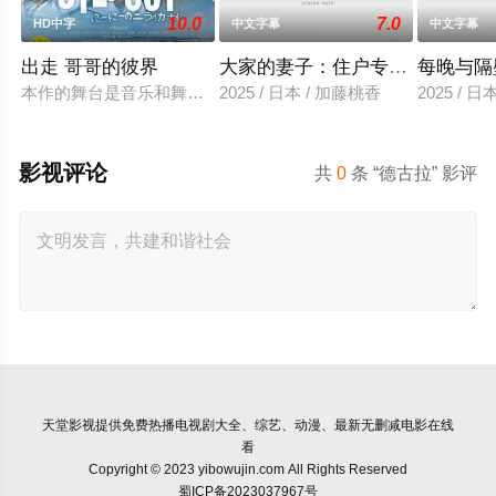
10.0
7.0
HD中字
中文字幕
中文字幕
出走 哥哥的彼界
大家的妻子：住户专用洞口
每晚与隔
本作的舞台是音乐和舞蹈融入生活的冲绳。与母亲朱音、妹妹舞
2025 / 日本 / 加藤桃香
2025 / 
影视评论
共
0
条 “德古拉” 影评
天堂影视
提供免费热播电视剧大全、综艺、动漫、最新无删减电影在线
看
Copyright © 2023 yibowujin.com All Rights Reserved
蜀ICP备2023037967号