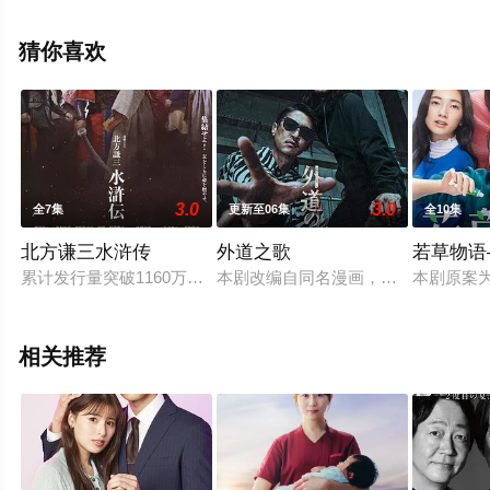
吾,入山法子,佐野和真,蒼戶虹子,小池彻平,真飞圣,井浦新等
明星演员精彩演绎的日本电视剧，大结局剧情已揭晓（全
猜你喜欢
10集），手机免费观看高清未删减完整版电视剧全集就上
天堂电影网，更多相关信息可移步至豆瓣电视剧、电视猫
或剧情网等平台了解。
3.0
3.0
全7集
更新至06集
全10集
北方谦三水浒传
外道之歌
若草物语
累计发行量突破1160万部，在文学史上散发着孤高光辉的北方谦
本剧改编自同名漫画，讲述了经营着乍
本剧原案
相关推荐