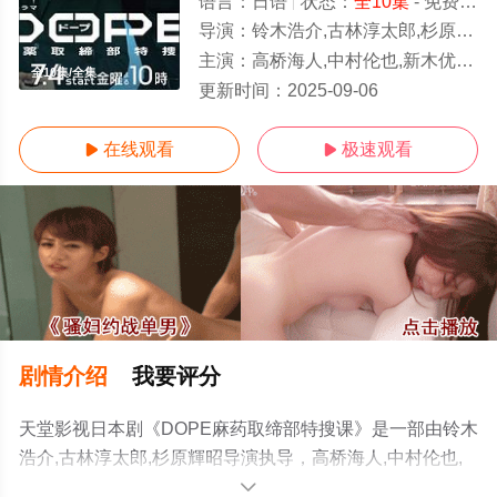
语言：
日语
状态：
全10集
- 免费在线观看
导演：
铃木浩介,古林淳太郎,杉原輝昭
主演：
高桥海人,中村伦也,新木优子,久间田琳加,丰田裕大,三浦诚己,伊藤淳史,忍成修吾,入山法子,佐野和真,蒼
全10集/全集
更新时间：
2025-09-06
在线观看
极速观看


剧情介绍
我要评分
天堂影视日本剧《DOPE麻药取缔部特搜课》是一部由铃木
浩介,古林淳太郎,杉原輝昭导演执导，高桥海人,中村伦也,
新木优子,久间田琳加,丰田裕大,三浦诚己,伊藤淳史,忍成修
