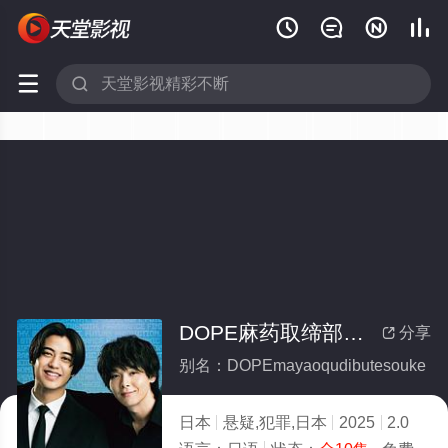






DOPE麻药取缔部特搜课(全集)
分享

别名：DOPEmayaoqudibutesouke
日本
悬疑,犯罪,日本
2025
2.0