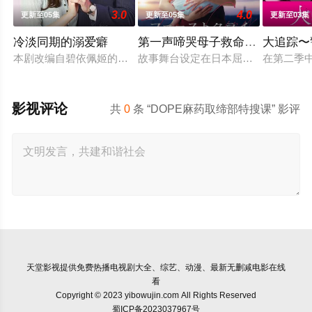
3.0
4.0
更新至05集
更新至05集
更新至03集
冷淡同期的溺爱癖
第一声啼哭母子救命急救班
大追踪〜
本剧改编自碧依佩姬的同名漫画，是一部办公室爱情故事，讲述
故事舞台设定在日本屈指可数的顶级豪
在第二季
影视评论
共
0
条 “DOPE麻药取缔部特搜课” 影评
天堂影视
提供免费热播电视剧大全、综艺、动漫、最新无删减电影在线
看
Copyright © 2023 yibowujin.com All Rights Reserved
蜀ICP备2023037967号