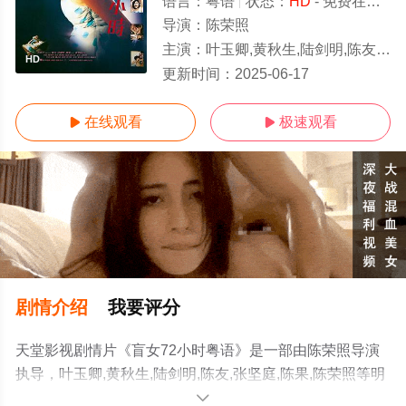
语言：
粤语
状态：
HD
- 免费在线观看
导演：
陈荣照
主演：
叶玉卿,黄秋生,陆剑明,陈友,张坚庭,陈果,陈荣照
HD
更新时间：
2025-06-17
在线观看
极速观看


剧情介绍
我要评分
天堂影视剧情片《盲女72小时粤语》是一部由陈荣照导演
执导，叶玉卿,黄秋生,陆剑明,陈友,张坚庭,陈果,陈荣照等明
星演员精彩演绎的中国香港电影，手机免费观看高清未删
