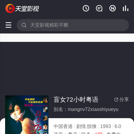






盲女72小时粤语
分享

别名：mangnv72xiaoshiyueyu
中国香港
剧情,惊悚
1993
6.0