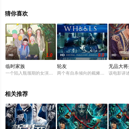
减完整版电影大全就上天堂电影网，更多相关信息可移步
至豆瓣电影、电视猫或剧情网等平台了解。
猜你喜欢
1.0
9.0
HD
HD
HD
临时家族
轮友
无品大将
一个陷入瓶颈期的女演员，一个北京胡同孤僻老炮。一个姥姥带
两个有自杀倾向的截瘫瘾君子在城市的
该电影讲
相关推荐