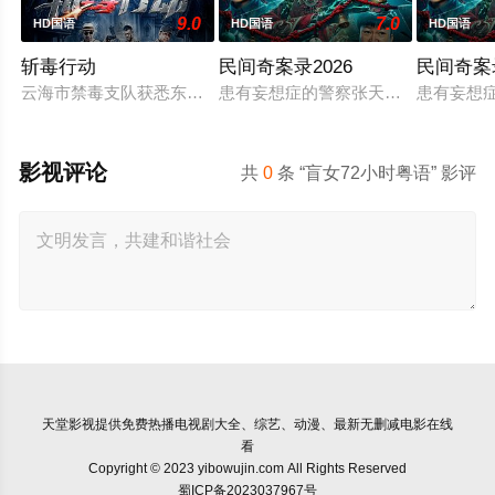
9.0
7.0
HD国语
HD国语
HD国语
斩毒行动
民间奇案录2026
民间奇案
云海市禁毒支队获悉东南亚毒王廖爷将携600余公斤毒品来云交
患有妄想症的警察张天盛遇上一起离奇
患有妄想
影视评论
共
0
条 “盲女72小时粤语” 影评
天堂影视
提供免费热播电视剧大全、综艺、动漫、最新无删减电影在线
看
Copyright © 2023 yibowujin.com All Rights Reserved
蜀ICP备2023037967号