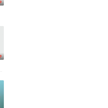
0
在酒吧工作，不擅长与人打交道的舞总是在学校前
0
廖爷灭口，可疑人员罗杰浮出水面。出狱的赵
一连串妖异事件，张天盛虽被种种诡怪幻象阻碍，却坚信这是藏在迷信后的人为诡
牵引出“婴胎报仇”，“娘娘索命”等一连串妖异事件，张天盛虽被种种诡怪幻象
两只羊和他人发生冲突，失手将对方打死，被判处无期徒刑后，吴鑫在监狱的