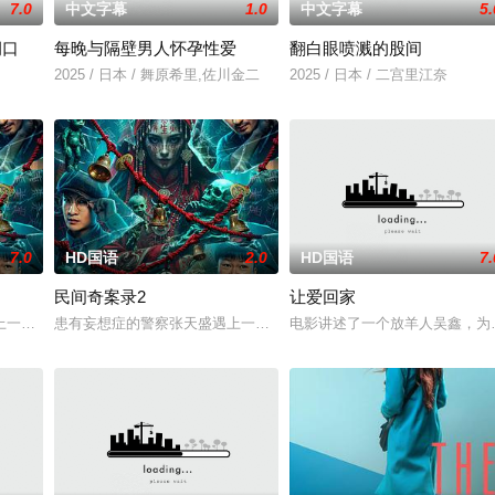
7.0
中文字幕
1.0
中文字幕
5.
洞口
每晚与隔壁男人怀孕性爱
翻白眼喷溅的股间
一起生活的照屋踊，憧憬舞蹈学校的丽莎，开始了舞蹈生涯。朱音为了支撑家数
2025 / 日本 / 舞原希里,佐川金二
2025 / 日本 / 二宫里江奈
7.0
HD国语
2.0
HD国语
7.
民间奇案录2
让爱回家
易，火速成立“斩毒行动”专案组，借调警员安迪参战。首轮毒贩阿泰交易败露被
一起离奇的神像杀人事件，勘案过程中，牵引出“婴胎报仇”，“娘娘索命”等
患有妄想症的警察张天盛遇上一起离奇的神像杀人事件，勘案过程中，
电影讲述了一个放羊人吴鑫，为