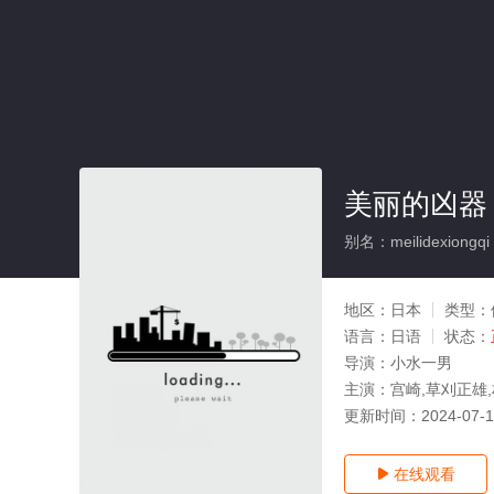
美丽的凶器
别名：meilidexiongqi
地区：
日本
类型：
语言：
日语
状态：
导演：
小水一男
主演：
宫崎,草刈正雄
更新时间：
2024-07-
在线观看
