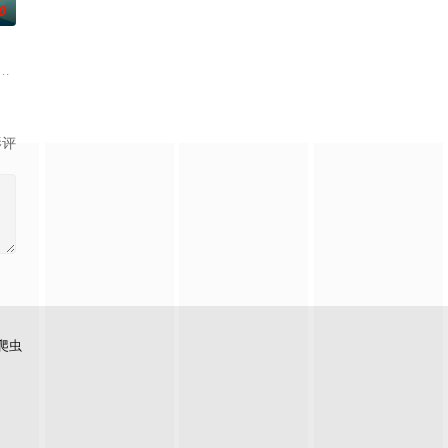
0
根廷造型师丽娜在瑞士的一场颁奖典礼后，被一种突如其来的冲动驱使。回到布
影评
爬虫