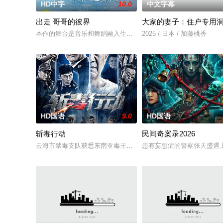
HD中字
10.0
中文字幕
出走 哥哥的彼界
大家的妻子：住户专用
本作的舞台是音乐和舞蹈融入生活的冲绳。与母亲朱音、妹妹舞
2025 / 日本 / 加藤桃香
HD国语
9.0
HD国语
斩毒行动
民间奇案录2026
云海市禁毒支队获悉东南亚毒王廖爷将携600余公斤毒品来云交
患有妄想症的警察张天盛遇上