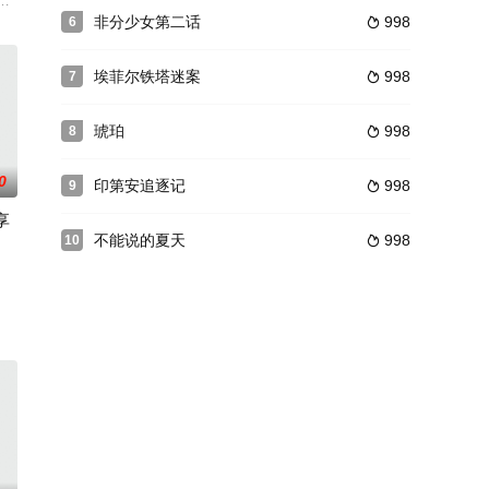
治之下，他们不仅仅
炎热的夏夜里狩猎。 这是三个穿着浴衣打扮的女人，来享受
馆却发生了恐袭爆炸，导致母亲丧生，西奥却奇迹般幸存。这次悲剧改变了西奥
见的扩张性心肌病变，需要换心来续命，经过一番波折后，成功完成换心手术，
非分少女第二话
998
6

埃菲尔铁塔迷案
998
7

琥珀
998
8

0
印第安追逐记
998
9

享
不能说的夏天
998
10

一直未能上垒，现在已是全校最后的处男
最著名的是与女演员张萱在1996年主演的《大内密探之零零性性》和后来赴
为企业带来发展动力吗？带着这些个问题，故事围绕主人公赵明辉入职非公企业
居孤独者。有人帮助他们进入社会。她会尽一切努力让他们融入社会。即使这