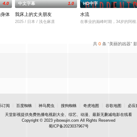
4.0
中文字幕
1.0
HD中字
7.
的身体
我床上的丈夫朋友
水流
2025 / 日本 / 浅仓麻凛
在事业的巅峰时期，34岁的阿
共
0
条 “美丽的凶器” 
S订阅
百度蜘蛛
神马爬虫
搜狗蜘蛛
奇虎地图
谷歌地图
必应
天堂影视
提供免费热播电视剧大全、综艺、动漫、最新无删减电影在线看
Copyright © 2023 yibowujin.com All Rights Reserved
蜀ICP备2023037967号