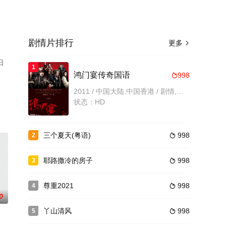
剧情片排行
更多

日
1
鸿门宴传奇国语
998

2011 / 中国大陆,中国香港 / 剧情,动作,历史,古装
状态：HD
三个夏天(粤语)
998
2

耶路撒冷的房子
998
3

尊重2021
998
4

0
丫山清风
998
5
