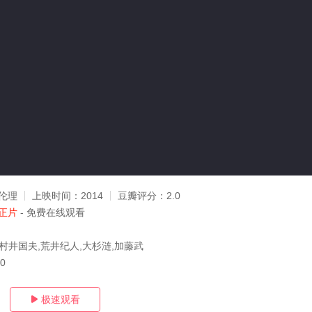
伦理
上映时间：
2014
豆瓣评分：
2.0
正片
- 免费在线观看
,村井国夫,荒井纪人,大杉涟,加藤武
10
极速观看
