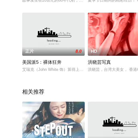
故事发生在20世纪的60年代初，男主人公朴正跟随仕途失败的父
夏季节日期间的精彩经历！ Gi
正片
8.0
HD
美国派5：裸体狂奔
洪晓芸写真
艾瑞克（John White 饰）算得上是一个标准的失意青年
洪晓芸，台湾大美女， 香港
相关推荐