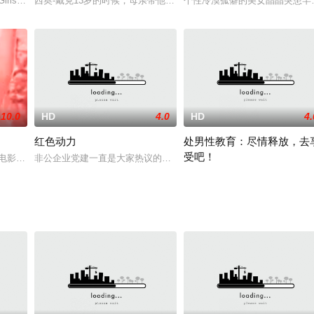
亲从汉城转学到乡下。到了新学校，朴正发现全部同学都屈从于班长"阿模"的统
rlsset Menset立即购买！ Tomohiro和Makoto参加了这个节日，在
西奥-戴克13岁的时候，母亲带他参观纽约大都会博物馆，然而博物
个性冷漠孤僻的美女晶晶突患罕
10.0
HD
4.0
HD
4.
红色动力
处男性教育：尽情释放，去
受吧！
了，连在家中打个手统也造成祖母受惊去世的恶果。艾瑞克与女友翠西交往两年，但
电影女演员，在90年代曾出演过数部香港艳情片，成为当之无愧的电影女明星。
非公企业党建一直是大家热议的话题，党建能为企业带来效益吗？能
由于各种创伤而与社会隔绝的隐