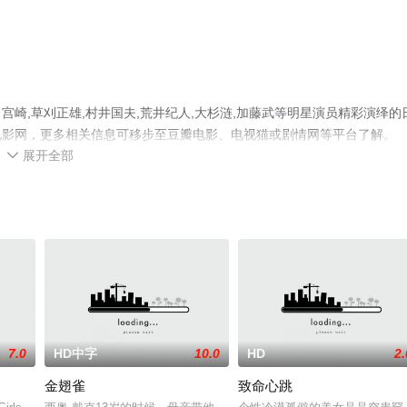
崎,草刈正雄,村井国夫,荒井纪人,大杉涟,加藤武等明星演员精彩演绎的
电影网，更多相关信息可移步至豆瓣电影、电视猫或剧情网等平台了解。
展开全部

7.0
HD中字
10.0
HD
2.
金翅雀
致命心跳