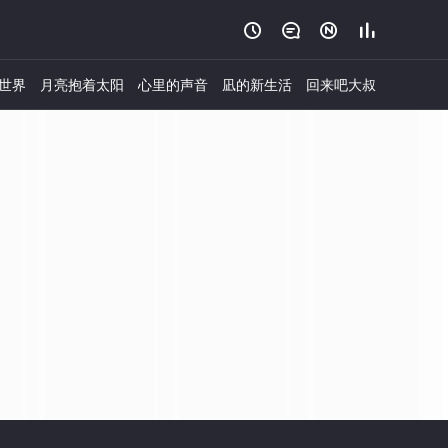




世界
月亮抱着太阳
心里的声音
凪的新生活
回来吧大叔